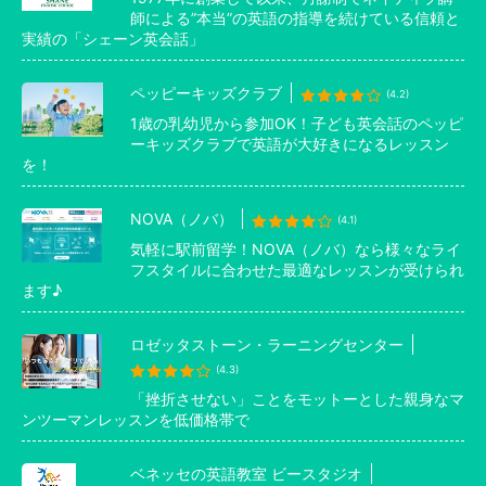
師による”本当”の英語の指導を続けている信頼と
実績の「シェーン英会話」
ペッピーキッズクラブ
(4.2)
1歳の乳幼児から参加OK！子ども英会話のペッピ
ーキッズクラブで英語が大好きになるレッスン
を！
NOVA（ノバ）
(4.1)
気軽に駅前留学！NOVA（ノバ）なら様々なライ
フスタイルに合わせた最適なレッスンが受けられ
ます♪
ロゼッタストーン・ラーニングセンター
(4.3)
「挫折させない」ことをモットーとした親身なマ
ンツーマンレッスンを低価格帯で
ベネッセの英語教室 ビースタジオ