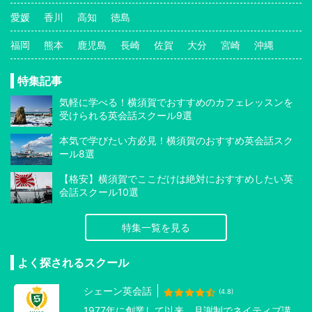
愛媛
香川
高知
徳島
福岡
熊本
鹿児島
長崎
佐賀
大分
宮崎
沖縄
特集記事
気軽に学べる！横須賀でおすすめのカフェレッスンを
受けられる英会話スクール9選
本気で学びたい方必見！横須賀のおすすめ英会話スク
ール8選
【格安】横須賀でここだけは絶対におすすめしたい英
会話スクール10選
特集一覧を見る
よく探されるスクール
シェーン英会話
(4.8)
1977年に創業して以来、月謝制でネイティブ講