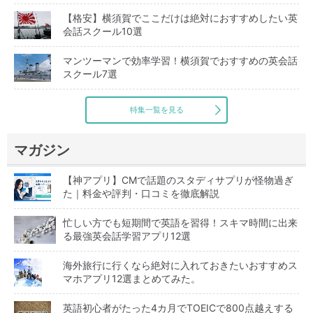
【格安】横須賀でここだけは絶対におすすめしたい英
会話スクール10選
マンツーマンで効率学習！横須賀でおすすめの英会話
スクール7選
特集一覧を見る
マガジン
【神アプリ】CMで話題のスタディサプリが怪物過ぎ
た｜料金や評判・口コミを徹底解説
忙しい方でも短期間で英語を習得！スキマ時間に出来
る最強英会話学習アプリ12選
海外旅行に行くなら絶対に入れておきたいおすすめス
マホアプリ12選まとめてみた。
英語初心者がたった4カ月でTOEICで800点越えする