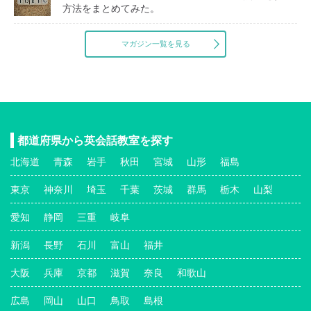
方法をまとめてみた。
マガジン一覧を見る
都道府県から英会話教室を探す
北海道
青森
岩手
秋田
宮城
山形
福島
東京
神奈川
埼玉
千葉
茨城
群馬
栃木
山梨
愛知
静岡
三重
岐阜
新潟
長野
石川
富山
福井
大阪
兵庫
京都
滋賀
奈良
和歌山
広島
岡山
山口
鳥取
島根