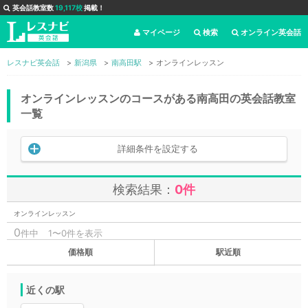
英会話教室数
19,117校
掲載！
マイページ
検索
オンライン英会話
レスナビ英会話
新潟県
南高田駅
オンラインレッスン
オンラインレッスンのコースがある南高田の英会話教室
一覧
詳細条件を設定する
検索結果：
0件
オンラインレッスン
0
件中
1〜0件を表示
価格順
駅近順
近くの駅