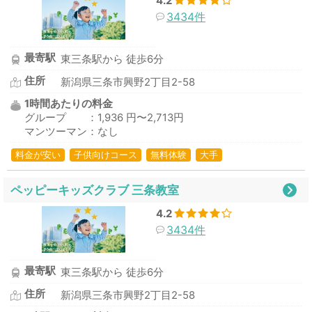
4.2
3434件
最寄駅
東三条駅から 徒歩6分
住所
新潟県三条市興野2丁目2-58
1時間あたりの料金
グループ ：1,936 円〜2,713円
マンツーマン：なし
料金が安い
子供向けコース
無料体験
大手
ペッピーキッズクラブ 三条教室
4.2
3434件
最寄駅
東三条駅から 徒歩6分
住所
新潟県三条市興野2丁目2-58