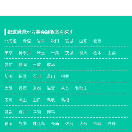
都道府県から英会話教室を探す
北海道
青森
岩手
秋田
宮城
山形
福島
東京
神奈川
埼玉
千葉
茨城
群馬
栃木
山梨
愛知
静岡
三重
岐阜
新潟
長野
石川
富山
福井
大阪
兵庫
京都
滋賀
奈良
和歌山
広島
岡山
山口
鳥取
島根
愛媛
香川
高知
徳島
福岡
熊本
鹿児島
長崎
佐賀
大分
宮崎
沖縄