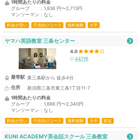
1時間あたりの料金
グループ ：1,936 円〜2,713円
マンツーマン：なし
料金が安い
子供向けコース
無料体験
大手
ヤマハ英語教室 三条センター
4.0
447件
最寄駅
東三条駅から 徒歩4分
住所
新潟県三条市東三条1丁目11-7
1時間あたりの料金
グループ ：1,666 円〜2,340円
マンツーマン：なし
料金が安い
子供向けコース
無料体験
大手
駅近
KUNI ACADEMY英会話スクール 三条教室