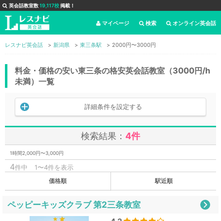
英会話教室数
19,117校
掲載！
マイページ
検索
オンライン英会話
レスナビ英会話
新潟県
東三条駅
2000円〜3000円
料金・価格の安い東三条の格安英会話教室（3000円/h
未満）一覧
詳細条件を設定する
検索結果：
4件
1時間2,000円〜3,000円
4
件中
1〜4件を表示
価格順
駅近順
ペッピーキッズクラブ 第2三条教室