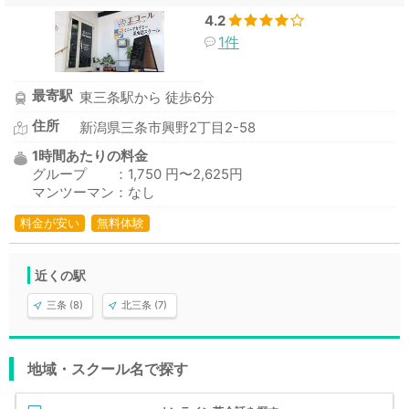
4.2
1件
最寄駅
東三条駅から 徒歩6分
住所
新潟県三条市興野2丁目2-58
1時間あたりの料金
グループ ：1,750 円〜2,625円
マンツーマン：なし
料金が安い
無料体験
近くの駅
三条 (8)
北三条 (7)
地域・スクール名で探す