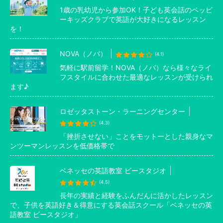
1歳の乳幼児から参加OK！子ども英会話のペッピ
ーキッズクラブで英語が大好きになるレッスン
を！
NOVA（ノバ）
(4.1)
気軽に駅前留学！NOVA（ノバ）なら様々なライ
フスタイルに合わせた最適なレッスンが受けられ
ます♪
ロゼッタストーン・ラーニングセンター
(4.3)
「挫折させない」ことをモットーとした親身なマ
ンツーマンレッスンを低価格帯で
ベネッセの英語教室 ビースタジオ
(4.5)
長年の実績と経験をふんだんに活かしたレッスン
で、子供を英語好き＆得意にする英会話スクール「ベネッセの英
語教室 ビースタジオ」