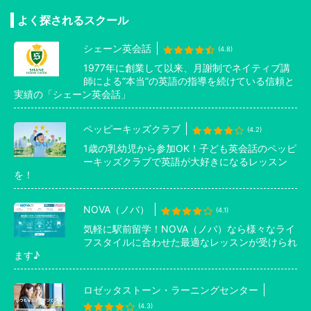
よく探されるスクール
シェーン英会話
(4.8)
1977年に創業して以来、月謝制でネイティブ講
師による”本当”の英語の指導を続けている信頼と
実績の「シェーン英会話」
ペッピーキッズクラブ
(4.2)
1歳の乳幼児から参加OK！子ども英会話のペッピ
ーキッズクラブで英語が大好きになるレッスン
を！
NOVA（ノバ）
(4.1)
気軽に駅前留学！NOVA（ノバ）なら様々なライ
フスタイルに合わせた最適なレッスンが受けられ
ます♪
ロゼッタストーン・ラーニングセンター
(4.3)