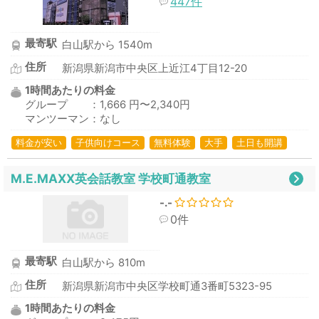
447件
最寄駅
白山駅から 1540m
住所
新潟県新潟市中央区上近江4丁目12-20
1時間あたりの料金
グループ ：1,666 円〜2,340円
マンツーマン：なし
料金が安い
子供向けコース
無料体験
大手
土日も開講
M.E.MAXX英会話教室 学校町通教室
-.-
0件
最寄駅
白山駅から 810m
住所
新潟県新潟市中央区学校町通3番町5323-95
1時間あたりの料金