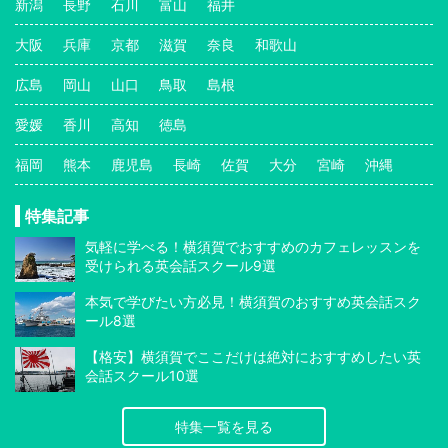
新潟
長野
石川
富山
福井
大阪
兵庫
京都
滋賀
奈良
和歌山
広島
岡山
山口
鳥取
島根
愛媛
香川
高知
徳島
福岡
熊本
鹿児島
長崎
佐賀
大分
宮崎
沖縄
特集記事
気軽に学べる！横須賀でおすすめのカフェレッスンを
受けられる英会話スクール9選
本気で学びたい方必見！横須賀のおすすめ英会話スク
ール8選
【格安】横須賀でここだけは絶対におすすめしたい英
会話スクール10選
特集一覧を見る