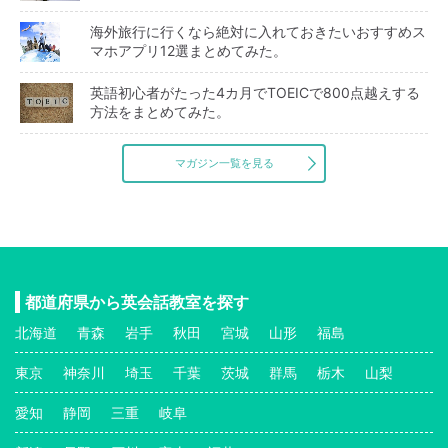
海外旅行に行くなら絶対に入れておきたいおすすめス
マホアプリ12選まとめてみた。
英語初心者がたった4カ月でTOEICで800点越えする
方法をまとめてみた。
マガジン一覧を見る
都道府県から英会話教室を探す
北海道
青森
岩手
秋田
宮城
山形
福島
東京
神奈川
埼玉
千葉
茨城
群馬
栃木
山梨
愛知
静岡
三重
岐阜