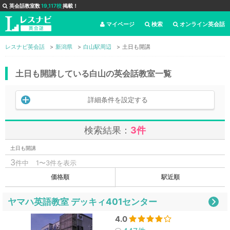
英会話教室数
19,117校
掲載！
マイページ
検索
オンライン英会話
レスナビ英会話
新潟県
白山駅周辺
土日も開講
土日も開講している白山の英会話教室一覧
詳細条件を設定する
検索結果：
3件
土日も開講
3
件中
1〜3件を表示
価格順
駅近順
ヤマハ英語教室 デッキィ401センター
4.0