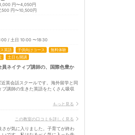
00 円〜4,050円
00 円〜10,500円
00 / 土日 10:00 〜18:30
ス英語
子供向けコース
無料体験
近
土日も開講
全員ネイティブ講師の、国際色豊か
の駅近英会話スクールです。海外留学と同
ィブ講師の生きた英語をたくさん吸収
もっと見る
この教室の口コミを詳しく見る
良さが気に入りました。子育てが終わ
しいです。私はなるべく気に入った先