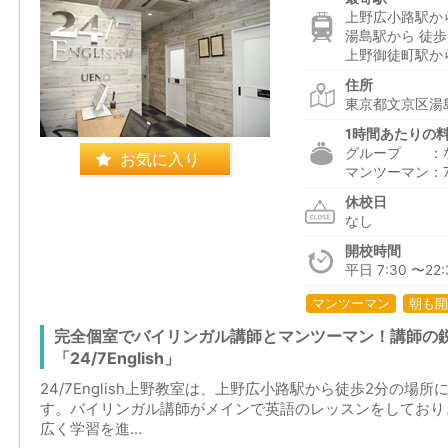
上野広小路駅から
湯島駅から 徒歩
上野御徒町駅から
住所
東京都文京区湯島
1時間あたりの
グループ ：
お気に入り
マンツーマン：7,
休校日
なし
開校時間
平日 7:30 〜22:
マンツーマン
朝も開
完全個室でバイリンガル講師とマンツーマン！講師の
「24/7English」
24/7English上野教室は、上野広小路駅から徒歩2分の
す。バイリンガル講師がメインで英語のレッスンをしており
広く学習を進...