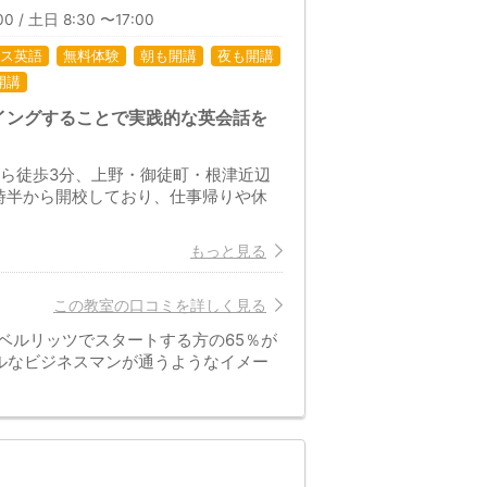
0 / 土日 8:30 〜17:00
ス英語
無料体験
朝も開講
夜も開講
開講
イングすることで実践的な英会話を
から徒歩3分、上野・御徒町・根津近辺
時半から開校しており、仕事帰りや休
もっと見る
この教室の口コミを詳しく見る
ベルリッツでスタートする方の65％が
ルなビジネスマンが通うようなイメー