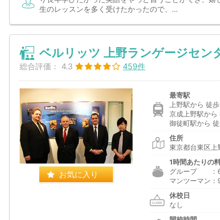
生のレッスンを多く受けたかったので、...
ベルリッツ 上野ランゲージセン
総合評価：
4.3
459件
最寄駅
上野駅から 徒歩
京成上野駅から 
御徒町駅から 徒
住所
東京都台東区上野
1時間あたりの
グループ ：6,
お気に入り
マンツーマン：9
休校日
なし
開校時間