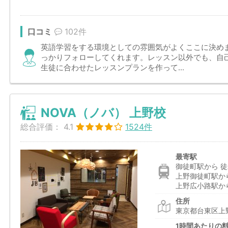
口コミ
102件
英語学習をする環境としての雰囲気がよくここに決め
っかりフォローしてくれます。レッスン以外でも、自
生徒に合わせたレッスンプランを作って...
NOVA（ノバ） 上野校
総合評価：
4.1
1524件
最寄駅
御徒町駅から 徒
上野御徒町駅から
上野広小路駅から
住所
東京都台東区上野
1時間あたりの