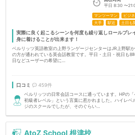
平日 8:30 〜21:0
マンツーマン
ビジネ
大手
駅近
土日も
実際に良く起こるシーンを何度も繰り返しロールプレ
身に着けることが出来ます！
ベルリッツ英語教室の上野ランゲージセンターはJR上野駅
の方が通われている英会話教室です。平日・土日・祝日も8
日などユーザーの希望に...
口コミ
459件
ベルリッツの日常会話コースに通っています。HPの「
初級者レベル」という言葉に惹かれました。ハイレベ
ジのスクールでしたが、そのぐらい...
AtoZ School 根津校