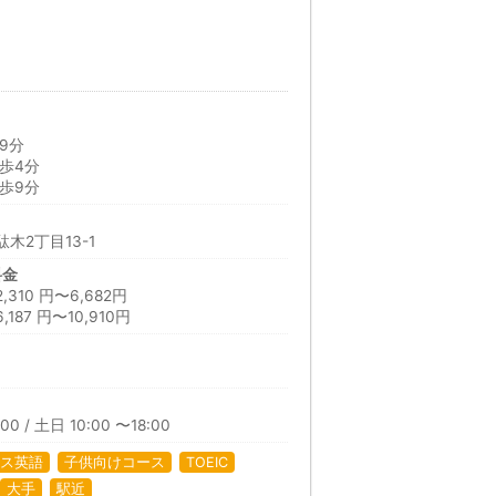
9分
歩4分
歩9分
木2丁目13-1
料金
10 円〜6,682円
87 円〜10,910円
00 / 土日 10:00 〜18:00
ス英語
子供向けコース
TOEIC
大手
駅近