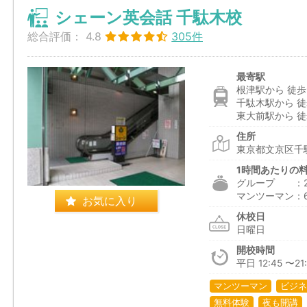
シェーン英会話 千駄木校
総合評価：
4.8
305件
最寄駅
根津駅から 徒歩
千駄木駅から 徒
東大前駅から 徒
住所
東京都文京区千駄
1時間あたりの
グループ ：2,3
マンツーマン：6,1
お気に入り
休校日
日曜日
開校時間
平日 12:45 〜21:
マンツーマン
ビジネ
無料体験
夜も開講