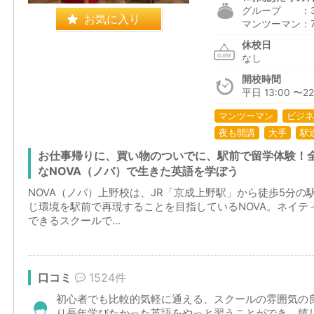
グループ ：3,0
お気に入り
マンツーマン：7,5
休校日
なし
開校時間
平日 13:00 〜22:
マンツーマン
ビジネ
夜も開講
大手
駅
お仕事帰りに、買い物のついでに、駅前で留学体験！
なNOVA（ノバ）で生きた英語を学ぼう
NOVA（ノバ）上野校は、JR「京成上野駅」から徒歩5分
じ環境を駅前で再現することを目指しているNOVA。ネイテ
できるスクールで...
口コミ
1524件
初心者でも比較的気軽に通える、スクールの雰囲気の
り長年学びたかった英語をやっと習うことができ、嬉