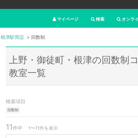
マイページ
検索
オンラ
・根津駅周辺
回数制
上野・御徒町・根津の回数制
教室一覧
検索項目
回数制
11
件中
1〜11件を表示