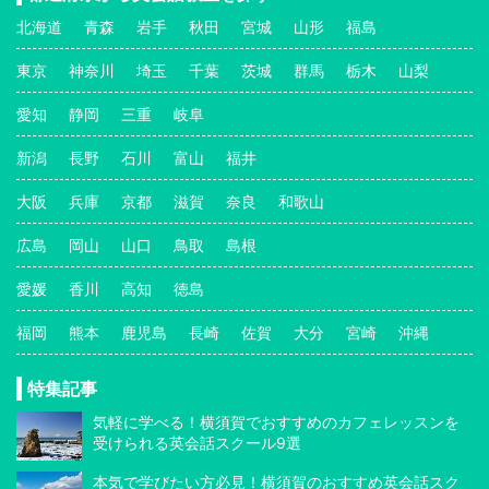
北海道
青森
岩手
秋田
宮城
山形
福島
東京
神奈川
埼玉
千葉
茨城
群馬
栃木
山梨
愛知
静岡
三重
岐阜
新潟
長野
石川
富山
福井
大阪
兵庫
京都
滋賀
奈良
和歌山
広島
岡山
山口
鳥取
島根
愛媛
香川
高知
徳島
福岡
熊本
鹿児島
長崎
佐賀
大分
宮崎
沖縄
特集記事
気軽に学べる！横須賀でおすすめのカフェレッスンを
受けられる英会話スクール9選
本気で学びたい方必見！横須賀のおすすめ英会話スク