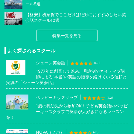
ール8選
【格安】横須賀でここだけは絶対におすすめしたい英
会話スクール10選
特集一覧を見る
よく探されるスクール
シェーン英会話
(4.8)
1977年に創業して以来、月謝制でネイティブ講
師による”本当”の英語の指導を続けている信頼と
実績の「シェーン英会話」
ペッピーキッズクラブ
(4.2)
1歳の乳幼児から参加OK！子ども英会話のペッピ
ーキッズクラブで英語が大好きになるレッスン
を！
NOVA（ノバ）
(4.1)