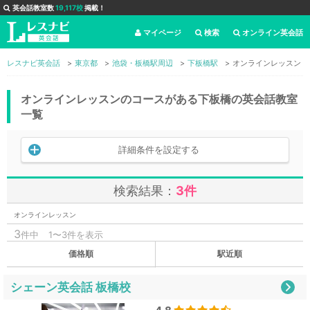
英会話教室数
19,117校
掲載！
マイページ
検索
オンライン英会話
レスナビ英会話
東京都
池袋・板橋駅周辺
下板橋駅
オンラインレッスン
オンラインレッスンのコースがある下板橋の英会話教室
一覧
詳細条件を設定する
検索結果：
3件
オンラインレッスン
3
件中
1〜3件を表示
価格順
駅近順
シェーン英会話 板橋校