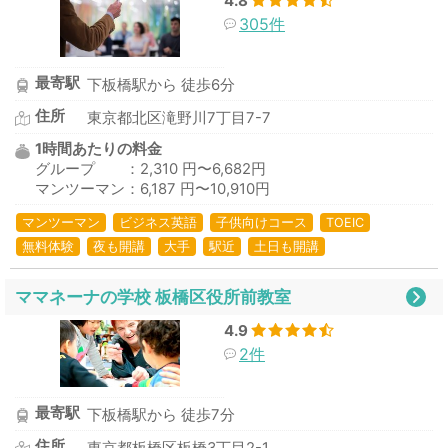
4.8
305件
最寄駅
下板橋駅から 徒歩6分
住所
東京都北区滝野川7丁目7-7
1時間あたりの料金
グループ ：2,310 円〜6,682円
マンツーマン：6,187 円〜10,910円
マンツーマン
ビジネス英語
子供向けコース
TOEIC
無料体験
夜も開講
大手
駅近
土日も開講
ママネーナの学校 板橋区役所前教室
4.9
2件
最寄駅
下板橋駅から 徒歩7分
住所