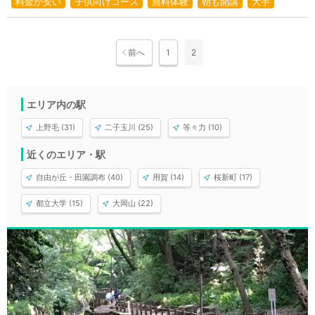
料金が安い
子供向けコース
無料体験
朝も開講
大手
前へ
1
2
エリア内の駅
上野毛 (31)
二子玉川 (25)
等々力 (10)
近くのエリア・駅
自由が丘・田園調布 (40)
用賀 (14)
桜新町 (17)
都立大学 (15)
大岡山 (22)