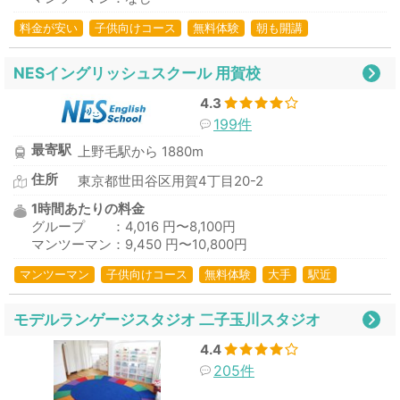
料金が安い
子供向けコース
無料体験
朝も開講
NESイングリッシュスクール 用賀校
4.3
199件
最寄駅
上野毛駅から 1880m
住所
東京都世田谷区用賀4丁目20-2
1時間あたりの料金
グループ ：4,016 円〜8,100円
マンツーマン：9,450 円〜10,800円
マンツーマン
子供向けコース
無料体験
大手
駅近
モデルランゲージスタジオ 二子玉川スタジオ
4.4
205件