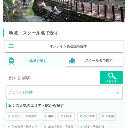
地域・スクール名で探す
オンライン英会話を探す
スクール名で探す
地域で探す
検索する
こだわり条件
近くの人気のエリア・駅から探す
自由が丘・田園調布
用賀
桜新町
都立大学
大岡山
三軒茶屋・駒沢大学
成城学園前・喜多見
経堂・千歳船橋