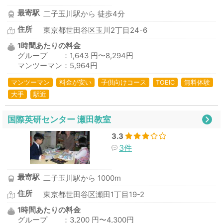
最寄駅
二子玉川駅から 徒歩4分
住所
東京都世田谷区玉川2丁目24-6
1時間あたりの料金
グループ ：1,643 円〜8,294円
マンツーマン：5,964円
マンツーマン
料金が安い
子供向けコース
TOEIC
無料体験
大手
駅近
国際英研センター 瀬田教室
3.3
3件
最寄駅
二子玉川駅から 1000m
住所
東京都世田谷区瀬田1丁目19-2
1時間あたりの料金
グループ ：3,200 円〜4,300円