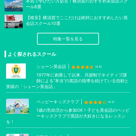
本気で学びたい方必見！横須賀のおすすめ英会話スク
ール8選
【格安】横須賀でここだけは絶対におすすめしたい英
会話スクール10選
特集一覧を見る
よく探されるスクール
シェーン英会話
(4.8)
1977年に創業して以来、月謝制でネイティブ講
師による”本当”の英語の指導を続けている信頼と
実績の「シェーン英会話」
ペッピーキッズクラブ
(4.2)
1歳の乳幼児から参加OK！子ども英会話のペッピ
ーキッズクラブで英語が大好きになるレッスン
を！