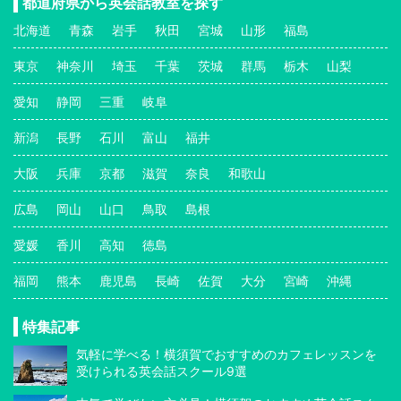
都道府県から英会話教室を探す
北海道
青森
岩手
秋田
宮城
山形
福島
東京
神奈川
埼玉
千葉
茨城
群馬
栃木
山梨
愛知
静岡
三重
岐阜
新潟
長野
石川
富山
福井
大阪
兵庫
京都
滋賀
奈良
和歌山
広島
岡山
山口
鳥取
島根
愛媛
香川
高知
徳島
福岡
熊本
鹿児島
長崎
佐賀
大分
宮崎
沖縄
特集記事
気軽に学べる！横須賀でおすすめのカフェレッスンを
受けられる英会話スクール9選