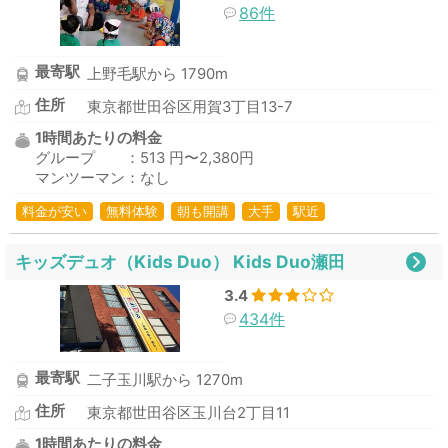
86件
最寄駅
上野毛駅から 1790m
住所
東京都世田谷区用賀3丁目13-7
1時間あたりの料金
グループ ：513 円〜2,380円
マンツーマン：なし
料金が安い
無料体験
朝も開講
大手
駅近
キッズデュオ（Kids Duo） Kids Duo瀬田
3.4
434件
最寄駅
二子玉川駅から 1270m
住所
東京都世田谷区玉川台2丁目11
1時間あたりの料金