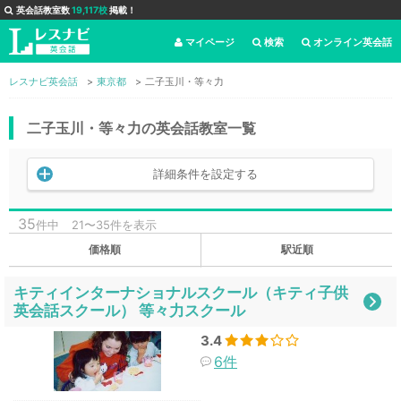
英会話教室数
19,117校
掲載！
マイページ
検索
オンライン英会話
レスナビ英会話
東京都
二子玉川・等々力
二子玉川・等々力の英会話教室一覧
詳細条件を設定する
35
件中
21〜35件を表示
価格順
駅近順
キティインターナショナルスクール（キティ子供
英会話スクール） 等々力スクール
3.4
6件