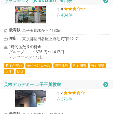
キッズデュオ（Kids Duo） 玉川校
3.4
434件
最寄駅
二子玉川駅から 1130m
住所
東京都世田谷区上野毛1丁目12-7
1時間あたりの料金
グループ ：675 円〜1,417円
マンツーマン：なし
料金が安い
子供向けコース
無料体験
朝も開講
夜も開講
大手
駅近
英検アカデミー 二子玉川教室
3.7
376件
最寄駅