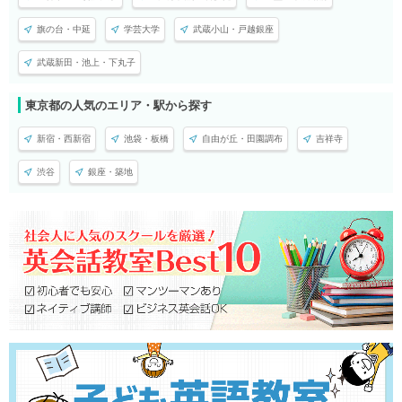
旗の台・中延
学芸大学
武蔵小山・戸越銀座
武蔵新田・池上・下丸子
東京都の人気のエリア・駅から探す
新宿・西新宿
池袋・板橋
自由が丘・田園調布
吉祥寺
渋谷
銀座・築地