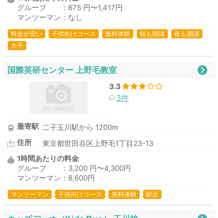
グループ ：675 円〜1,417円
マンツーマン：なし
料金が安い
子供向けコース
無料体験
朝も開講
夜も開講
大手
国際英研センター 上野毛教室
3.3
3件
最寄駅
二子玉川駅から 1200m
住所
東京都世田谷区上野毛1丁目23-13
1時間あたりの料金
グループ ：3,200 円〜4,300円
マンツーマン：8,600円
マンツーマン
子供向けコース
無料体験
駅近