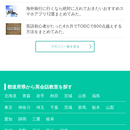
海外旅行に行くなら絶対に入れておきたいおすすめス
マホアプリ12選まとめてみた。
英語初心者がたった4カ月でTOEICで800点越えする
方法をまとめてみた。
マガジン一覧を見る
都道府県から英会話教室を探す
北海道
青森
岩手
秋田
宮城
山形
福島
東京
神奈川
埼玉
千葉
茨城
群馬
栃木
山梨
愛知
静岡
三重
岐阜