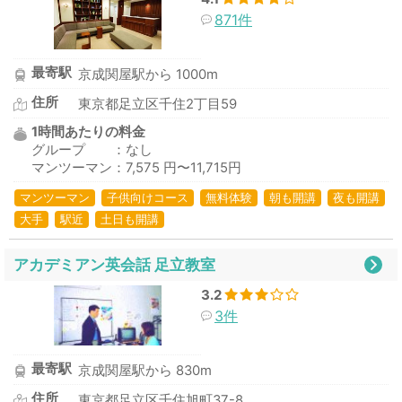
871件
最寄駅
京成関屋駅から 1000m
住所
東京都足立区千住2丁目59
1時間あたりの料金
グループ ：なし
マンツーマン：7,575 円〜11,715円
マンツーマン
子供向けコース
無料体験
朝も開講
夜も開講
大手
駅近
土日も開講
アカデミアン英会話 足立教室
3.2
3件
最寄駅
京成関屋駅から 830m
住所
東京都足立区千住旭町37-8