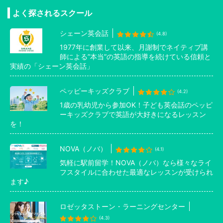
よく探されるスクール
シェーン英会話
(4.8)
1977年に創業して以来、月謝制でネイティブ講
師による”本当”の英語の指導を続けている信頼と
実績の「シェーン英会話」
ペッピーキッズクラブ
(4.2)
1歳の乳幼児から参加OK！子ども英会話のペッピ
ーキッズクラブで英語が大好きになるレッスン
を！
NOVA（ノバ）
(4.1)
気軽に駅前留学！NOVA（ノバ）なら様々なライ
フスタイルに合わせた最適なレッスンが受けられ
ます♪
ロゼッタストーン・ラーニングセンター
(4.3)