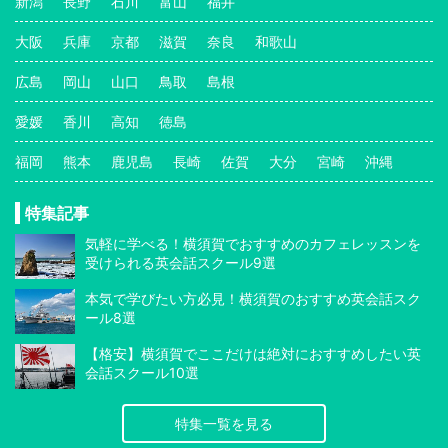
新潟
長野
石川
富山
福井
大阪
兵庫
京都
滋賀
奈良
和歌山
広島
岡山
山口
鳥取
島根
愛媛
香川
高知
徳島
福岡
熊本
鹿児島
長崎
佐賀
大分
宮崎
沖縄
特集記事
気軽に学べる！横須賀でおすすめのカフェレッスンを
受けられる英会話スクール9選
本気で学びたい方必見！横須賀のおすすめ英会話スク
ール8選
【格安】横須賀でここだけは絶対におすすめしたい英
会話スクール10選
特集一覧を見る