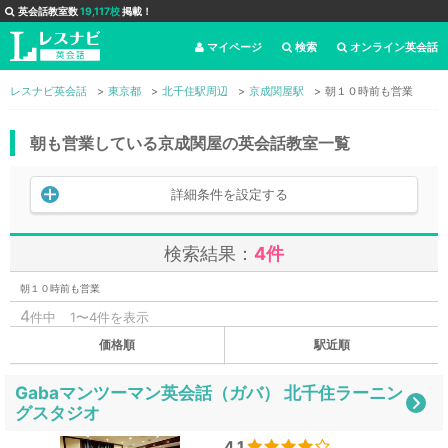
英会話教室数
19,117校
掲載！
マイページ
検索
オンライン英会話
レスナビ英会話
東京都
北千住駅周辺
京成関屋駅
朝１０時前も営業
朝も営業している京成関屋の英会話教室一覧
詳細条件を設定する
検索結果：
4件
朝１０時前も営業
4
件中
1〜4件を表示
価格順
駅近順
Gabaマンツーマン英会話（ガバ） 北千住ラーニン
グスタジオ
4.1