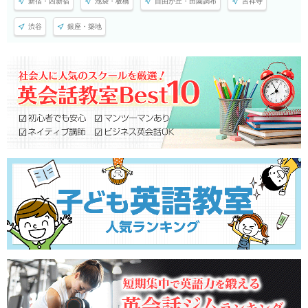
新宿・西新宿
池袋・板橋
自由が丘・田園調布
吉祥寺
渋谷
銀座・築地