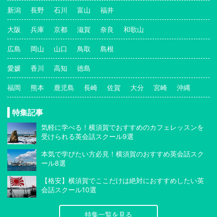
新潟
長野
石川
富山
福井
大阪
兵庫
京都
滋賀
奈良
和歌山
広島
岡山
山口
鳥取
島根
愛媛
香川
高知
徳島
福岡
熊本
鹿児島
長崎
佐賀
大分
宮崎
沖縄
特集記事
気軽に学べる！横須賀でおすすめのカフェレッスンを
受けられる英会話スクール9選
本気で学びたい方必見！横須賀のおすすめ英会話スク
ール8選
【格安】横須賀でここだけは絶対におすすめしたい英
会話スクール10選
特集一覧を見る