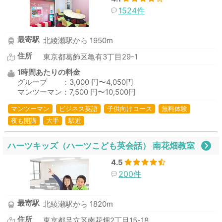
1524件
最寄駅
北綾瀬駅から 1950m
住所
東京都葛飾区亀有3丁目29-1
1時間あたりの料金
グループ ：3,000 円〜4,050円
マンツーマン：7,500 円〜10,500円
マンツーマン
ビジネス英語
子供向けコース
無料体験
夜も開講
大手
駅近
ハーツキッズ（ハーツこども英会話） 南花畑教室
4.5
200件
最寄駅
北綾瀬駅から 1820m
住所
東京都足立区南花畑2丁目15-18