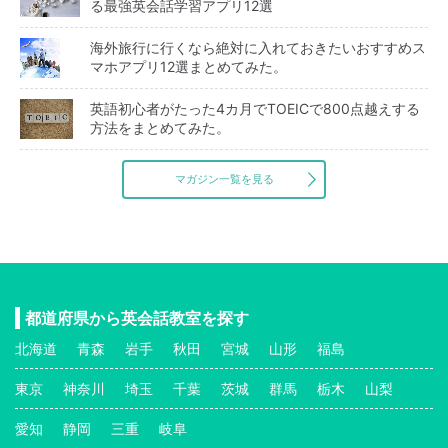
る最強英会話学習アプリ12選
海外旅行に行くなら絶対に入れておきたいおすすめス
マホアプリ12選まとめてみた。
英語初心者がたった4カ月でTOEICで800点越えする
方法をまとめてみた。
マガジン一覧を見る
都道府県から英会話教室を探す
北海道
青森
岩手
秋田
宮城
山形
福島
東京
神奈川
埼玉
千葉
茨城
群馬
栃木
山梨
愛知
静岡
三重
岐阜