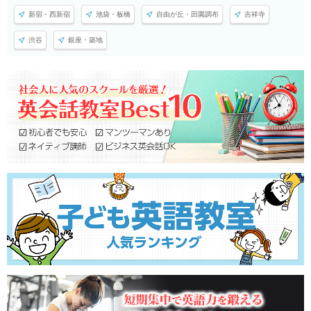
新宿・西新宿
池袋・板橋
自由が丘・田園調布
吉祥寺
渋谷
銀座・築地