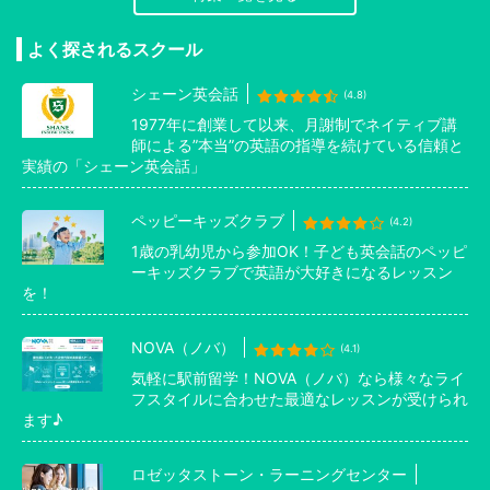
よく探されるスクール
シェーン英会話
(4.8)
1977年に創業して以来、月謝制でネイティブ講
師による”本当”の英語の指導を続けている信頼と
実績の「シェーン英会話」
ペッピーキッズクラブ
(4.2)
1歳の乳幼児から参加OK！子ども英会話のペッピ
ーキッズクラブで英語が大好きになるレッスン
を！
NOVA（ノバ）
(4.1)
気軽に駅前留学！NOVA（ノバ）なら様々なライ
フスタイルに合わせた最適なレッスンが受けられ
ます♪
ロゼッタストーン・ラーニングセンター