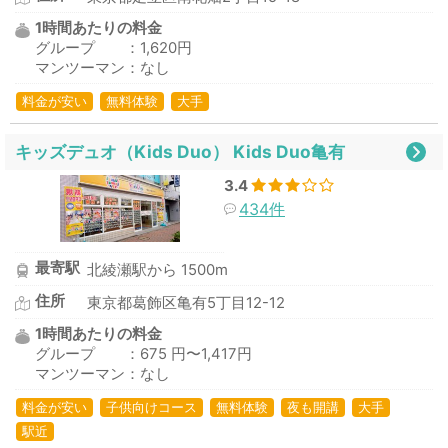
1時間あたりの料金
グループ ：1,620円
マンツーマン：なし
料金が安い
無料体験
大手
キッズデュオ（Kids Duo） Kids Duo亀有
3.4
434件
最寄駅
北綾瀬駅から 1500m
住所
東京都葛飾区亀有5丁目12-12
1時間あたりの料金
グループ ：675 円〜1,417円
マンツーマン：なし
料金が安い
子供向けコース
無料体験
夜も開講
大手
駅近