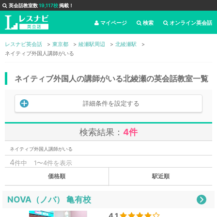
英会話教室数
19,117校
掲載！
マイページ
検索
オンライン英会話
レスナビ英会話
東京都
綾瀬駅周辺
北綾瀬駅
ネイティブ外国人講師がいる
ネイティブ外国人の講師がいる北綾瀬の英会話教室一覧
詳細条件を設定する
検索結果：
4件
ネイティブ外国人講師がいる
4
件中
1〜4件を表示
価格順
駅近順
NOVA（ノバ） 亀有校
4.1