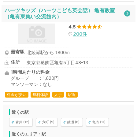
ハーツキッズ（ハーツこども英会話） 亀有教室
（亀有東集い交流館内）
4.5
200件
最寄駅
北綾瀬駅から 1800m
住所
東京都葛飾区亀有5丁目48-13
1時間あたりの料金
グループ ：1,620円
マンツーマン：なし
料金が安い
無料体験
大手
駅近
近くの駅
青井 (12)
六町 (9)
綾瀬 (8)
亀有 (11)
近くのエリア・駅