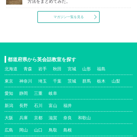
方法をまとめてみた。
マガジン一覧を見る
都道府県から英会話教室を探す
北海道
青森
岩手
秋田
宮城
山形
福島
東京
神奈川
埼玉
千葉
茨城
群馬
栃木
山梨
愛知
静岡
三重
岐阜
新潟
長野
石川
富山
福井
大阪
兵庫
京都
滋賀
奈良
和歌山
広島
岡山
山口
鳥取
島根