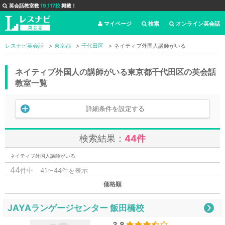
英会話教室数
19,117校
掲載！
マイページ
検索
オンライン英会話
レスナビ英会話
東京都
千代田区
ネイティブ外国人講師がいる
ネイティブ外国人の講師がいる東京都千代田区の英会話
教室一覧
詳細条件を設定する
検索結果：
44件
ネイティブ外国人講師がいる
44
件中
41〜44件を表示
価格順
JAYAランゲージセンター 飯田橋校
3.8