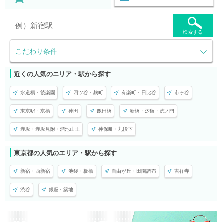
検索する
こだわり条件
近くの人気のエリア・駅から探す
水道橋・後楽園
四ツ谷・麹町
有楽町・日比谷
市ヶ谷
東京駅・京橋
神田
飯田橋
新橋・汐留・虎ノ門
赤坂・赤坂見附・溜池山王
神保町・九段下
東京都の人気のエリア・駅から探す
新宿・西新宿
池袋・板橋
自由が丘・田園調布
吉祥寺
渋谷
銀座・築地