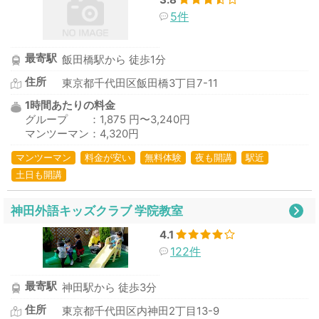
5件
最寄駅
飯田橋駅から 徒歩1分
住所
東京都千代田区飯田橋3丁目7-11
1時間あたりの料金
グループ ：1,875 円〜3,240円
マンツーマン：4,320円
マンツーマン
料金が安い
無料体験
夜も開講
駅近
土日も開講
神田外語キッズクラブ 学院教室
4.1
122件
最寄駅
神田駅から 徒歩3分
住所
東京都千代田区内神田2丁目13-9