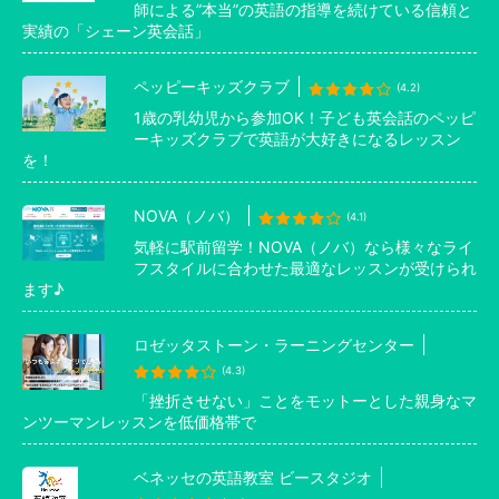
師による”本当”の英語の指導を続けている信頼と
実績の「シェーン英会話」
ペッピーキッズクラブ
(4.2)
1歳の乳幼児から参加OK！子ども英会話のペッピ
ーキッズクラブで英語が大好きになるレッスン
を！
NOVA（ノバ）
(4.1)
気軽に駅前留学！NOVA（ノバ）なら様々なライ
フスタイルに合わせた最適なレッスンが受けられ
ます♪
ロゼッタストーン・ラーニングセンター
(4.3)
「挫折させない」ことをモットーとした親身なマ
ンツーマンレッスンを低価格帯で
ベネッセの英語教室 ビースタジオ