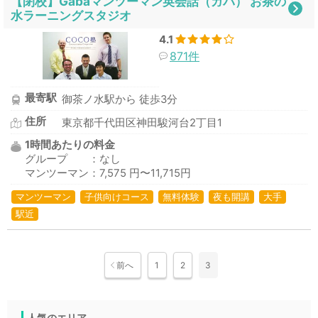
【閉校】Gabaマンツーマン英会話（ガバ） お茶の
水ラーニングスタジオ
4.1
871件
最寄駅
御茶ノ水駅から 徒歩3分
住所
東京都千代田区神田駿河台2丁目1
1時間あたりの料金
グループ ：なし
マンツーマン：7,575 円〜11,715円
マンツーマン
子供向けコース
無料体験
夜も開講
大手
駅近
前へ
1
2
3
人気のエリア