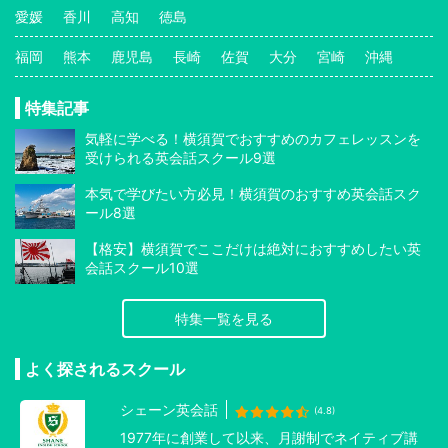
愛媛
香川
高知
徳島
福岡
熊本
鹿児島
長崎
佐賀
大分
宮崎
沖縄
特集記事
気軽に学べる！横須賀でおすすめのカフェレッスンを
受けられる英会話スクール9選
本気で学びたい方必見！横須賀のおすすめ英会話スク
ール8選
【格安】横須賀でここだけは絶対におすすめしたい英
会話スクール10選
特集一覧を見る
よく探されるスクール
シェーン英会話
(4.8)
1977年に創業して以来、月謝制でネイティブ講