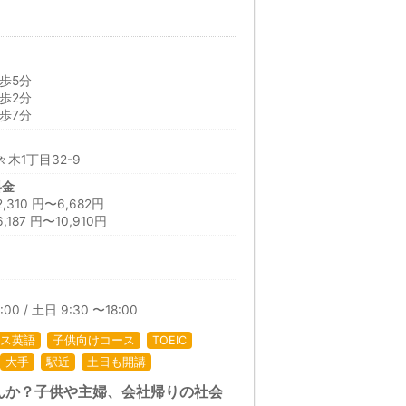
歩5分
歩2分
歩7分
木1丁目32-9
料金
10 円〜6,682円
87 円〜10,910円
:00 / 土日 9:30 〜18:00
ス英語
子供向けコース
TOEIC
大手
駅近
土日も開講
んか？子供や主婦、会社帰りの社会