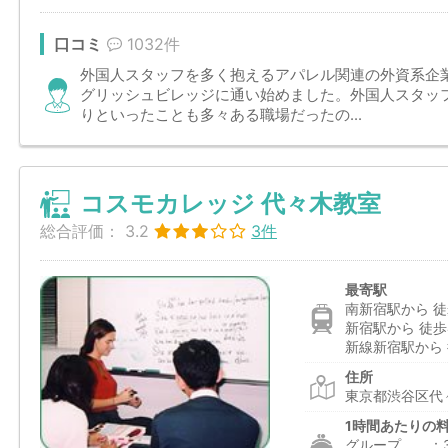
口コミ
1032件
外国人スタッフを多く抱えるアパレル関連の外資系企
グリッシュビレッジに通い始めました。外国人スタッ
りといったことも多々ある職場だったの...
コスモカレッジ 代々木教室
総合評価：
3.2
3件
最寄駅
南新宿駅から 徒
新宿駅から 徒歩
新線新宿駅から 
住所
東京都渋谷区代々
1時間あたりの
グループ ：3,2