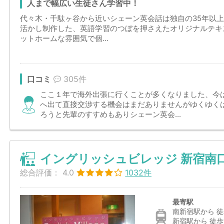
人まで幅広い生徒さん学習中！
代々木・千駄ヶ谷から近いシェーン英会話は独自の35年以
活かし制作した、英語学習のつぼを押さえたオリジナルテキ
ットホームな雰囲気で個...
口コミ
305件
ここ１年で海外出張に行くことが多くなりました、今
へ出て直接交渉する機会はまだありませんがゆくゆく
ろうと先輩のすすめもありシェーン英会...
イングリッシュビレッジ 新宿南
総合評価：
4.0
1032件
最寄駅
南新宿駅から 徒
新宿駅から 徒歩