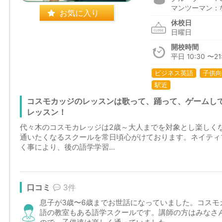
マンツーマン：
お気に入り
休校日
日曜日
開校時間
平日 10:30 〜21:
ビジネス英語
子供向
駅近
コスモカッジのレッスンは歌って、踊って、ゲームし
レッスン！
代々木のコスモカレッジは2歳～大人までを対象とし楽しく
通いたくなるスクールを常日頃心がけております。ネイティ
く事により、後の語学学習...
口コミ
3件
息子が3歳〜6歳までお世話になっていました。コスモ
語の教室もある語学スクールです。講師の方はみなさ