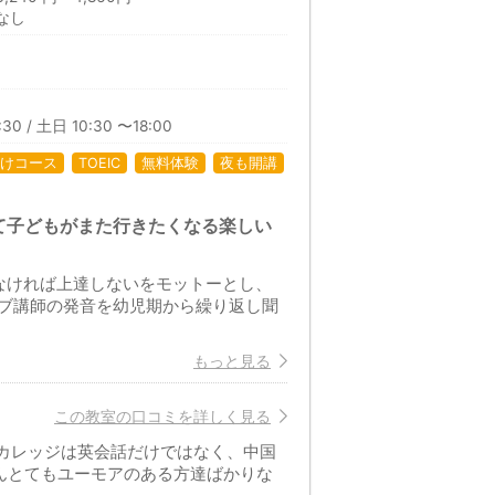
なし
30 / 土日 10:30 〜18:00
けコース
TOEIC
無料体験
夜も開講
て子どもがまた行きたくなる楽しい
なければ上達しないをモットーとし、
ブ講師の発音を幼児期から繰り返し聞
もっと見る
この教室の口コミを詳しく見る
カレッジは英会話だけではなく、中国
んとてもユーモアのある方達ばかりな