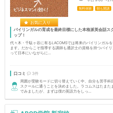
平日 9:00 〜21:
無料体験
朝も開講
お気に入り
バイリンガルの育成を最終目標にした本格派英会話ス
ップ！
代々木・千駄ヶ谷に有るLACOMSでは将来のバイリンガル
ます。だからこそ指導する講師も通訳士の資格を持つバイリ
って日本にいながらに...
口コミ
3件
周囲が受験モードに切り替えていく中、自分も苦手科
スクールに通うことを決めました。ラコムスはたまた
でみましたが、まずは僕の英語力をしっ...