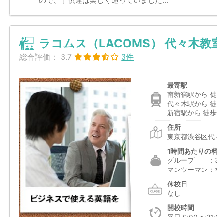
ので、子供達は楽しく通っていました...
ラコムス（LACOMS） 代々木教
総合評価：
3.7
3件
最寄駅
南新宿駅から 徒
代々木駅から 徒
新宿駅から 徒歩
住所
東京都渋谷区代々
1時間あたりの
グループ ：3,0
マンツーマン：
休校日
なし
開校時間