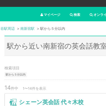
マイページ
検索
オンラ
ヶ谷駅周辺
南新宿駅
駅から５分以内
駅から近い南新宿の英会話教
検索項目
駅から５分以内
14
件中
1〜14件を表示
シェーン英会話 代々木校