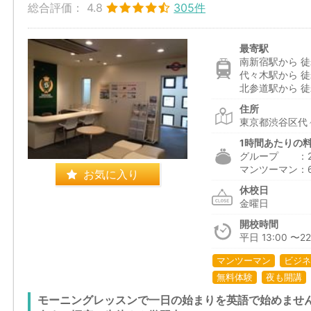
総合評価：
4.8
305件
最寄駅
南新宿駅から 徒
代々木駅から 徒
北参道駅から 徒
住所
東京都渋谷区代々
1時間あたりの
グループ ：2,3
マンツーマン：6,1
お気に入り
休校日
金曜日
開校時間
平日 13:00 〜22
マンツーマン
ビジネ
無料体験
夜も開講
モーニングレッスンで一日の始まりを英語で始めませ