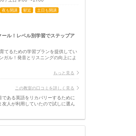
00 / 土日 9:00 〜21:00
夜も開講
駅近
土日も開講
クール！レベル別学習でステップア
を育てるための学習プランを提供してい
ンガル！発音とリスニングの向上によ
もっと見る
この教室の口コミを詳しく見る
目である英語をリカバリーするために
ま友人が利用していたので試しに選ん