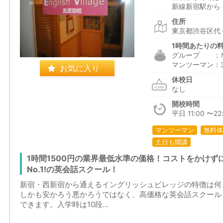
新線新宿駅から 
住所
東京都渋谷区代々
1時間あたりの
グループ ：
マンツーマン：3,
お気に入り
休校日
なし
開校時間
平日 11:00 〜22:
マンツーマン
無料体
土日も開講
1時間1500円の業界最低水準の価格！コストをかけ
No.1!の英会話スクール！
新宿・西新宿から通えるイングリッシュビレッジの特徴は何
しかも安かろう悪かろうではなく、高価格な英会話スクール
できます。入学時は10段...