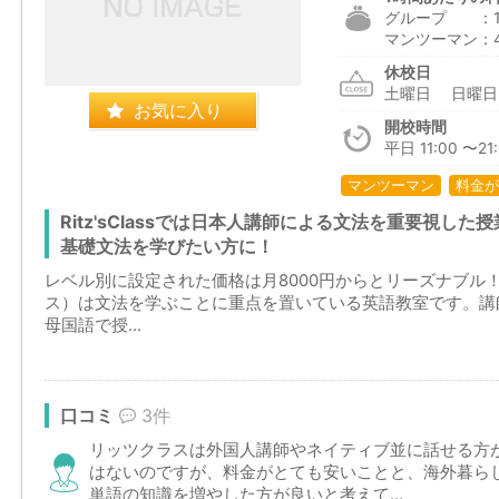
グループ ：1,
マンツーマン：4
休校日
土曜日 日曜
お気に入り
開校時間
平日 11:00 〜21
マンツーマン
料金が
Ritz'sClassでは日本人講師による文法を重要視し
基礎文法を学びたい方に！
レベル別に設定された価格は月8000円からとリーズナブル！原宿
ス）は文法を学ぶことに重点を置いている英語教室です。講
母国語で授...
口コミ
3件
リッツクラスは外国人講師やネイティブ並に話せる方
はないのですが、料金がとても安いことと、海外暮ら
単語の知識を増やした方が良いと考えて...