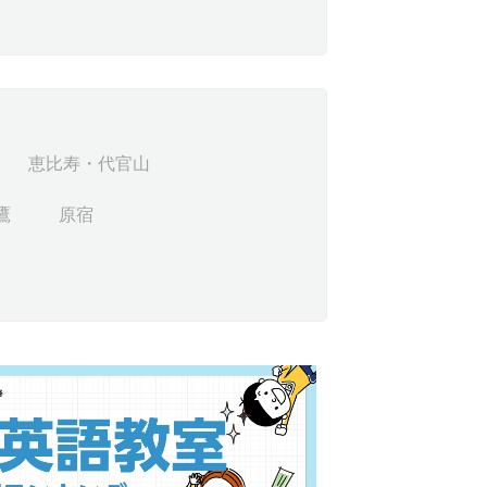
恵比寿・代官山
鷹
原宿