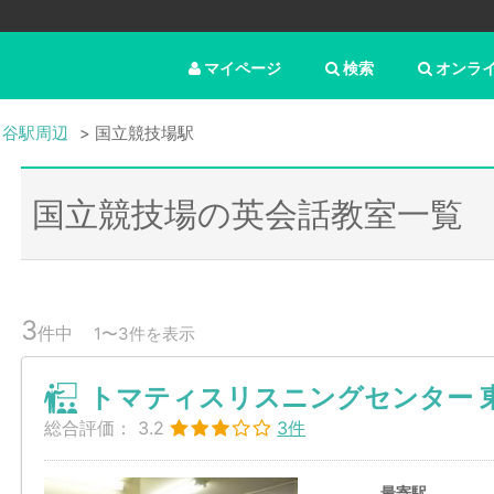
マイページ
検索
オンラ
ヶ谷駅周辺
国立競技場駅
国立競技場の英会話教室一覧
3
件中
1〜3件を表示
トマティスリスニングセンター 
総合評価：
3.2
3件
最寄駅