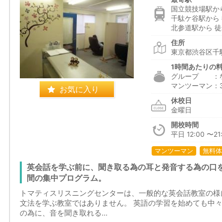
国立競技場駅から
千駄ケ谷駅から 
北参道駅から 徒
住所
東京都渋谷区千駄
1時間あたりの
グループ ：
マンツーマン：3
お気に入り
休校日
金曜日
開校時間
平日 12:00 〜21:
マンツーマン
無料体
英会話を学ぶ前に、聞き取る為の耳と発音する為の口を
間の集中プログラム。
トマティスリスニングセンターは、一般的な英会話教室の様
文法を学ぶ教室ではありません。 英語の学習を始めても中
の為に、音を聞き取れる...