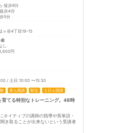
 徒歩8分
徒歩4分
歩5分
ヶ谷4丁目19-15
料金
なし
,600円
00 / 土日 10:00 〜15:30
験
夜も開講
駅近
土日も開講
育てる特別なトレーニング。48時
にネイティブの講師の指導や英単語・
々聞き取ることが出来ないという受講者