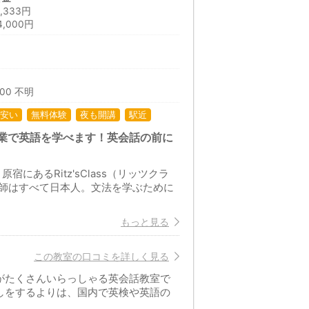
333円
,000円
日
:00 不明
安い
無料体験
夜も開講
駅近
た授業で英語を学べます！英会話の前に
にあるRitz'sClass（リッツクラ
師はすべて日本人。文法を学ぶために
もっと見る
この教室の口コミを詳しく見る
がたくさんいらっしゃる英会話教室で
しをするよりは、国内で英検や英語の