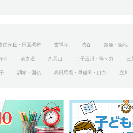
自由が丘・田園調布
吉祥寺
渋谷
銀座・築地
分寺
表参道
久我山
二子玉川・等々力
三
子
調布・国領
高田馬場・早稲田・目白
立川