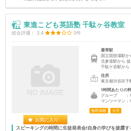
東進こども英語塾 千駄ヶ谷教室
総合評価：
3.4
0件
最寄駅
国立競技場駅から
北参道駅から 徒
千駄ケ谷駅から 
住所
東京都渋谷区千
1時間あたりの
グループ ：
マンツーマン：
無料体験
大手
お気に入り
スピーキングの時間に生徒発表会!自身の学びを披露す