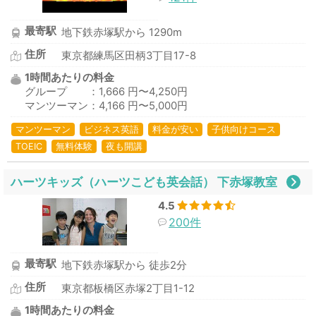
最寄駅
地下鉄赤塚駅から 1290m
住所
東京都練馬区田柄3丁目17-8
1時間あたりの料金
グループ ：1,666 円〜4,250円
マンツーマン：4,166 円〜5,000円
マンツーマン
ビジネス英語
料金が安い
子供向けコース
TOEIC
無料体験
夜も開講
ハーツキッズ（ハーツこども英会話） 下赤塚教室
4.5
200件
最寄駅
地下鉄赤塚駅から 徒歩2分
住所
東京都板橋区赤塚2丁目1-12
1時間あたりの料金