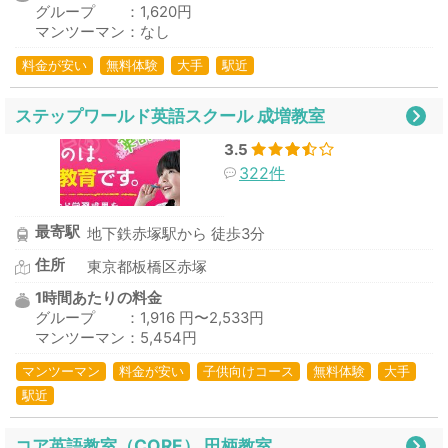
グループ ：1,620円
マンツーマン：なし
料金が安い
無料体験
大手
駅近
ステップワールド英語スクール 成増教室
3.5
322件
最寄駅
地下鉄赤塚駅から 徒歩3分
住所
東京都板橋区赤塚
1時間あたりの料金
グループ ：1,916 円〜2,533円
マンツーマン：5,454円
マンツーマン
料金が安い
子供向けコース
無料体験
大手
駅近
コア英語教室（CORE） 田柄教室