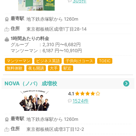
305件
最寄駅
地下鉄赤塚駅から 1260m
住所
東京都板橋区成増1丁目28-14
1時間あたりの料金
グループ ：2,310 円〜6,682円
マンツーマン：6,187 円〜10,910円
マンツーマン
ビジネス英語
子供向けコース
TOEIC
無料体験
夜も開講
大手
駅近
NOVA（ノバ） 成増校
4.1
1524件
最寄駅
地下鉄赤塚駅から 1260m
住所
東京都板橋区成増3丁目12-2