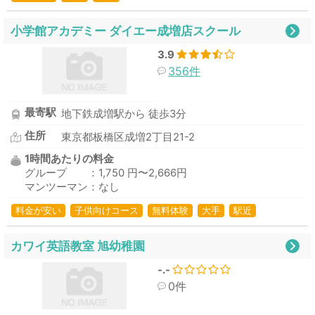
小学館アカデミー ダイエー成増店スクール
3.9
356件
最寄駅
地下鉄成増駅から 徒歩3分
住所
東京都板橋区成増2丁目21-2
1時間あたりの料金
グループ ：1,750 円〜2,666円
マンツーマン：なし
料金が安い
子供向けコース
無料体験
大手
駅近
カワイ英語教室 旭幼稚園
-.-
0件