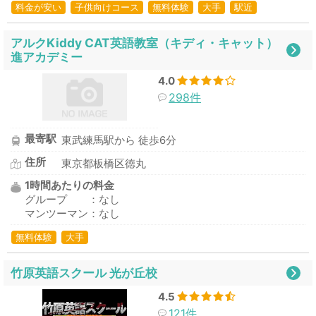
料金が安い
子供向けコース
無料体験
大手
駅近
アルクKiddy CAT英語教室（キディ・キャット）
進アカデミー
4.0
298件
最寄駅
東武練馬駅から 徒歩6分
住所
東京都板橋区徳丸
1時間あたりの料金
グループ ：なし
マンツーマン：なし
無料体験
大手
竹原英語スクール 光が丘校
4.5
121件