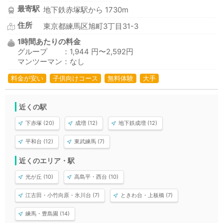
最寄駅
地下鉄赤塚駅から 1730m
住所
東京都練馬区旭町3丁目31-3
1時間あたりの料金
グループ ：1,944 円〜2,592円
マンツーマン：なし
料金が安い
子供向けコース
無料体験
大手
近くの駅
下赤塚 (20)
成増 (12)
地下鉄成増 (12)
平和台 (12)
東武練馬 (7)
近くのエリア・駅
光が丘 (10)
高島平・西台 (10)
江古田・小竹向原・氷川台 (7)
ときわ台・上板橋 (7)
練馬・豊島園 (14)