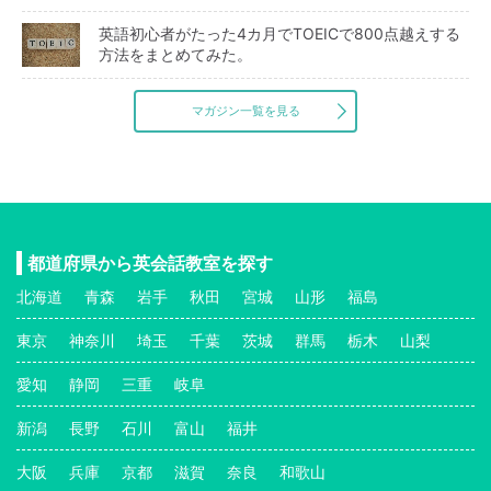
英語初心者がたった4カ月でTOEICで800点越えする
方法をまとめてみた。
マガジン一覧を見る
都道府県から英会話教室を探す
北海道
青森
岩手
秋田
宮城
山形
福島
東京
神奈川
埼玉
千葉
茨城
群馬
栃木
山梨
愛知
静岡
三重
岐阜
新潟
長野
石川
富山
福井
大阪
兵庫
京都
滋賀
奈良
和歌山