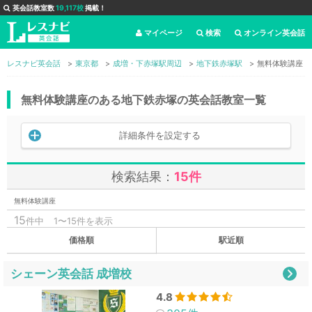
英会話教室数
19,117校
掲載！
マイページ
検索
オンライン英会話
レスナビ英会話
東京都
成増・下赤塚駅周辺
地下鉄赤塚駅
無料体験講座
無料体験講座のある地下鉄赤塚の英会話教室一覧
詳細条件を設定する
検索結果：
15件
無料体験講座
15
件中
1〜15件を表示
価格順
駅近順
シェーン英会話 成増校
4.8