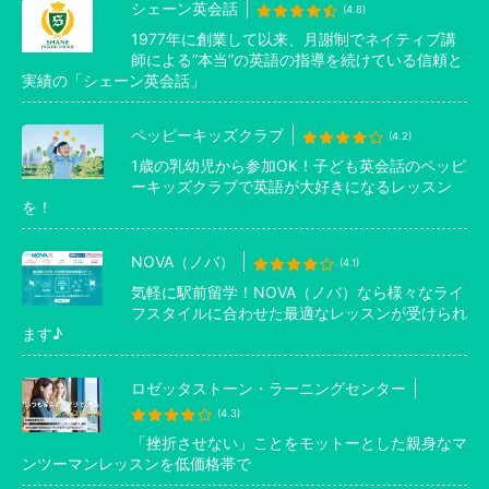
シェーン英会話
(4.8)
1977年に創業して以来、月謝制でネイティブ講
師による”本当”の英語の指導を続けている信頼と
実績の「シェーン英会話」
ペッピーキッズクラブ
(4.2)
1歳の乳幼児から参加OK！子ども英会話のペッピ
ーキッズクラブで英語が大好きになるレッスン
を！
NOVA（ノバ）
(4.1)
気軽に駅前留学！NOVA（ノバ）なら様々なライ
フスタイルに合わせた最適なレッスンが受けられ
ます♪
ロゼッタストーン・ラーニングセンター
(4.3)
「挫折させない」ことをモットーとした親身なマ
ンツーマンレッスンを低価格帯で