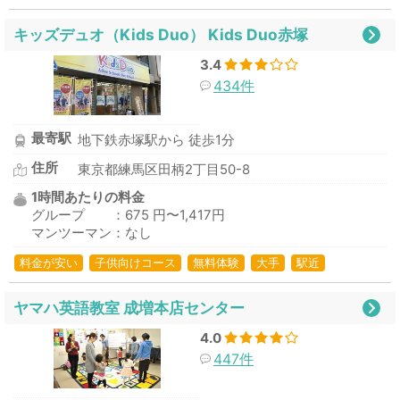
キッズデュオ（Kids Duo） Kids Duo赤塚
3.4
434件
最寄駅
地下鉄赤塚駅から 徒歩1分
住所
東京都練馬区田柄2丁目50-8
1時間あたりの料金
グループ ：675 円〜1,417円
マンツーマン：なし
料金が安い
子供向けコース
無料体験
大手
駅近
ヤマハ英語教室 成増本店センター
4.0
447件