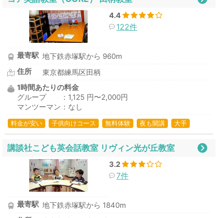
4.4
122件
最寄駅
地下鉄赤塚駅から 960m
住所
東京都練馬区田柄
1時間あたりの料金
グループ ：1,125 円〜2,000円
マンツーマン：なし
料金が安い
子供向けコース
無料体験
夜も開講
大手
講談社こども英会話教室 リヴィン光が丘教室
3.2
7件
最寄駅
地下鉄赤塚駅から 1840m