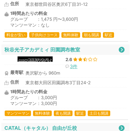
住所
東京都世田谷区奥沢6丁目31-12
1時間あたりの料金
グループ ：1,475 円〜3,600円
マンツーマン：なし
料金が安い
子供向けコース
無料体験
朝も開講
駅近
秋谷光子アカデミィ 田園調布教室
2.6
3件
最寄駅
奥沢駅から 960m
住所
東京都大田区田園調布3丁目24-2
1時間あたりの料金
グループ ：3,000円
マンツーマン：3,000円
マンツーマン
無料体験
夜も開講
駅近
土日も開講
CATAL（キャタル） 自由が丘校