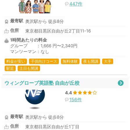
447件
最寄駅
奥沢駅から 徒歩8分
住所
東京都目黒区自由が丘2丁目11-16
1時間あたりの料金
グループ ：1,666 円〜2,340円
マンツーマン：なし
料金が安い
子供向けコース
無料体験
夜も開講
大手
駅近
土日も開講
ウィングローブ英語塾 自由が丘校
4.4
156件
最寄駅
奥沢駅から 徒歩8分
住所
東京都目黒区自由が丘1丁目