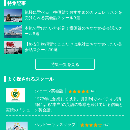
特集記事
気軽に学べる！横須賀でおすすめのカフェレッスンを
受けられる英会話スクール9選
本気で学びたい方必見！横須賀のおすすめ英会話スク
ール8選
【格安】横須賀でここだけは絶対におすすめしたい英
会話スクール10選
特集一覧を見る
よく探されるスクール
シェーン英会話
(4.8)
1977年に創業して以来、月謝制でネイティブ講
師による”本当”の英語の指導を続けている信頼と
実績の「シェーン英会話」
ペッピーキッズクラブ
(4.2)