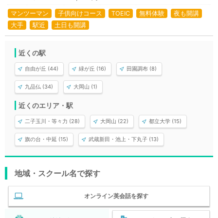
マンツーマン
子供向けコース
TOEIC
無料体験
夜も開講
大手
駅近
土日も開講
近くの駅
自由が丘 (44)
緑が丘 (16)
田園調布 (8)
九品仏 (34)
大岡山 (1)
近くのエリア・駅
二子玉川・等々力 (28)
大岡山 (22)
都立大学 (15)
旗の台・中延 (15)
武蔵新田・池上・下丸子 (13)
地域・スクール名で探す
オンライン英会話を探す