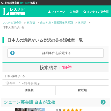
英会話教室数
19,117校
掲載！
マイページ
検索
オンライン英会話
レスナビ英会話
東京都
自由が丘・田園調布駅周辺
奥沢駅
日本人講師がいる
日本人の講師がいる奥沢の英会話教室一覧
詳細条件を設定する
検索結果：
19件
日本人講師がいる
19
件中
1〜19件を表示
価格順
駅近順
シェーン英会話 自由が丘校
4.8