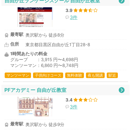
自由が丘ランゲージスクール 自由が丘教室
3.9
3件
最寄駅
奥沢駅から 徒歩8分
住所
東京都目黒区自由が丘1丁目28-8
1時間あたりの料金
グループ ：3,915 円〜4,698円
マンツーマン：6,860 円〜8,748円
マンツーマン
子供向けコース
無料体験
夜も開講
駅近
PFアカデミー 自由が丘教室
3.4
3件
最寄駅
奥沢駅から 徒歩9分