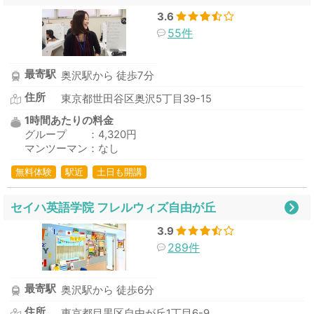
3.6
55件
最寄駅
奥沢駅から 徒歩7分
住所
東京都世田谷区奥沢5丁目39-15
1時間あたりの料金
グループ ：4,320円
マンツーマン：なし
無料体験
駅近
土日も開講
セイハ英語学院 フレルウィズ自由が丘
3.9
289件
最寄駅
奥沢駅から 徒歩6分
住所
東京都目黒区自由が丘1丁目6-9