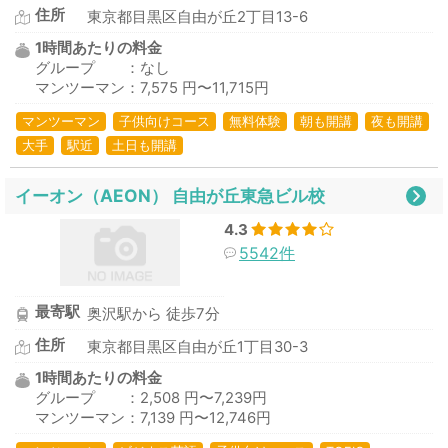
住所
東京都目黒区自由が丘2丁目13-6
1時間あたりの料金
グループ ：なし
マンツーマン：7,575 円〜11,715円
マンツーマン
子供向けコース
無料体験
朝も開講
夜も開講
大手
駅近
土日も開講
イーオン（AEON） 自由が丘東急ビル校
4.3
5542件
最寄駅
奥沢駅から 徒歩7分
住所
東京都目黒区自由が丘1丁目30-3
1時間あたりの料金
グループ ：2,508 円〜7,239円
マンツーマン：7,139 円〜12,746円