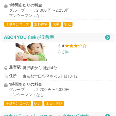
1時間あたりの料金
グループ ：2,000 円〜2,250円
マンツーマン：なし
子供向けコース
無料体験
大手
駅近
ABC4YOU 自由が丘教室
3.4
3件
最寄駅
奥沢駅から 徒歩4分
住所
東京都世田谷区奥沢5丁目16-12
1時間あたりの料金
グループ ：2,700 円〜4,320円
マンツーマン：なし
子供向けコース
駅近
土日も開講