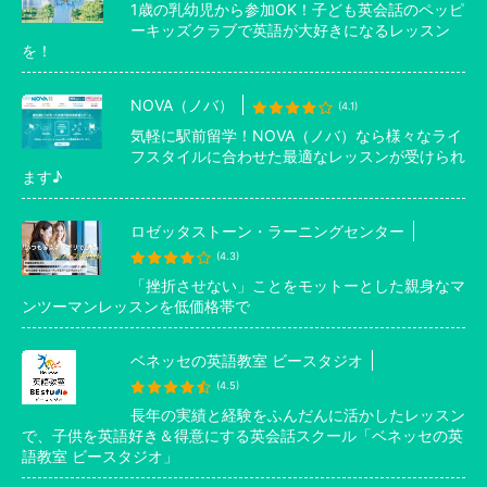
1歳の乳幼児から参加OK！子ども英会話のペッピ
ーキッズクラブで英語が大好きになるレッスン
を！
NOVA（ノバ）
(4.1)
気軽に駅前留学！NOVA（ノバ）なら様々なライ
フスタイルに合わせた最適なレッスンが受けられ
ます♪
ロゼッタストーン・ラーニングセンター
(4.3)
「挫折させない」ことをモットーとした親身なマ
ンツーマンレッスンを低価格帯で
ベネッセの英語教室 ビースタジオ
(4.5)
長年の実績と経験をふんだんに活かしたレッスン
で、子供を英語好き＆得意にする英会話スクール「ベネッセの英
語教室 ビースタジオ」