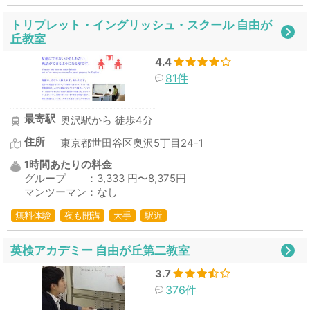
トリプレット・イングリッシュ・スクール 自由が
丘教室
4.4
81件
最寄駅
奥沢駅から 徒歩4分
住所
東京都世田谷区奥沢5丁目24-1
1時間あたりの料金
グループ ：3,333 円〜8,375円
マンツーマン：なし
無料体験
夜も開講
大手
駅近
英検アカデミー 自由が丘第二教室
3.7
376件