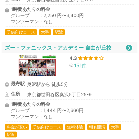
1時間あたりの料金
グループ ：2,250 円〜3,400円
マンツーマン：なし
子供向けコース
大手
駅近
ズー・フォニックス・アカデミー 自由が丘校
4.3
151件
最寄駅
奥沢駅から 徒歩5分
住所
東京都世田谷区奥沢5丁目25-9
1時間あたりの料金
グループ ：1,444 円〜2,666円
マンツーマン：なし
料金が安い
子供向けコース
無料体験
朝も開講
大手
駅近