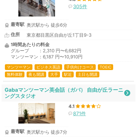
305件
最寄駅
奥沢駅から 徒歩6分
住所
東京都目黒区自由が丘1丁目9-3
1時間あたりの料金
グループ ：2,310 円〜6,682円
マンツーマン：6,187 円〜10,910円
マンツーマン
ビジネス英語
子供向けコース
TOEIC
無料体験
夜も開講
大手
駅近
土日も開講
Gabaマンツーマン英会話（ガバ） 自由が丘ラーニ
ングスタジオ
4.1
871件
最寄駅
奥沢駅から 徒歩7分