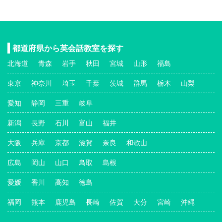
都道府県から英会話教室を探す
北海道
青森
岩手
秋田
宮城
山形
福島
東京
神奈川
埼玉
千葉
茨城
群馬
栃木
山梨
愛知
静岡
三重
岐阜
新潟
長野
石川
富山
福井
大阪
兵庫
京都
滋賀
奈良
和歌山
広島
岡山
山口
鳥取
島根
愛媛
香川
高知
徳島
福岡
熊本
鹿児島
長崎
佐賀
大分
宮崎
沖縄