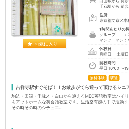
白山駅から 徒歩
千石駅から 徒歩
住所
東京都文京区本駒
1時間あたりの
グループ ：2,1
マンツーマン：
お気に入り
休校日
月曜日 土曜
開校時間
平日 10:00 〜1
無料体験
駅近
吉祥寺駅すぐそば！！お散歩がてら通って頂けるシニ
駒込・田端・千駄木・白山から通えるMEC英語教室はバイ
もアットホームな英会話教室です。生活空有感の中で活動す
その時その時のシチュエ...