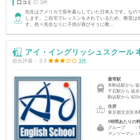
口コミ
3件
先生はアメリカで長年暮らしていた日本人です。なの
します。ご自宅でレッスンをされているため、教室は
す。色々先生なりに子供が喜びそうに教...
アイ・イングリッシュスクール 
総合評価：
3.3
3件
最寄駅
本駒込駅から 徒
千石駅から 徒歩
駒込駅から 820
住所
東京都文京区本駒
1時間あたりの
グループ ：1,5
マンツーマン：