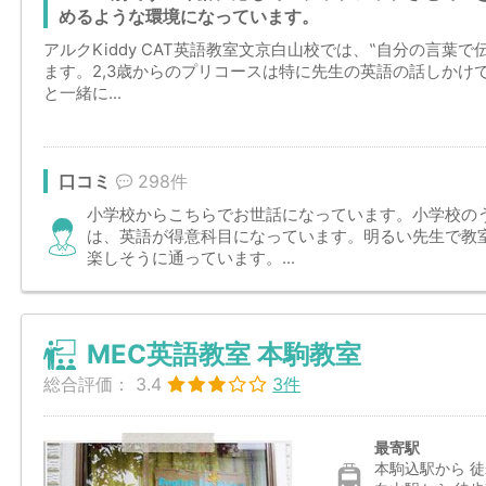
めるような環境になっています。
アルクKiddy CAT英語教室文京白山校では、‟自分の言葉
ます。2,3歳からのプリコースは特に先生の英語の話しかけ
と一緒に...
口コミ
298件
小学校からこちらでお世話になっています。小学校のう
は、英語が得意科目になっています。明るい先生で教
楽しそうに通っています。...
MEC英語教室 本駒教室
総合評価：
3.4
3件
最寄駅
本駒込駅から 徒