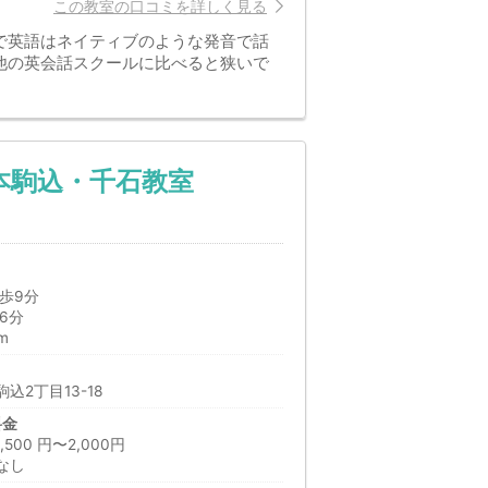
この教室の口コミを詳しく見る
で英語はネイティブのような発音で話
他の英会話スクールに比べると狭いで
本駒込・千石教室
歩9分
6分
m
込2丁目13-18
料金
00 円〜2,000円
なし