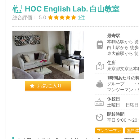
HOC English Lab. 白山教室
総合評価：
5.0
1件
最寄駅
本駒込駅から 徒
白山駅から 徒歩
東大前駅から 徒
住所
東京都文京区本駒
1時間あたりの
グループ ：
お気に入り
マンツーマン：5
休校日
土曜日 日曜
開校時間
平日 9:00 〜20
マンツーマン
無料体