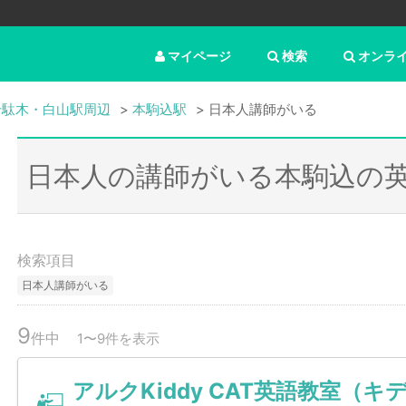
マイページ
検索
オンラ
千駄木・白山駅周辺
本駒込駅
日本人講師がいる
日本人の講師がいる本駒込の
検索項目
日本人講師がいる
9
件中
1〜9件を表示
アルクKiddy CAT英語教室（