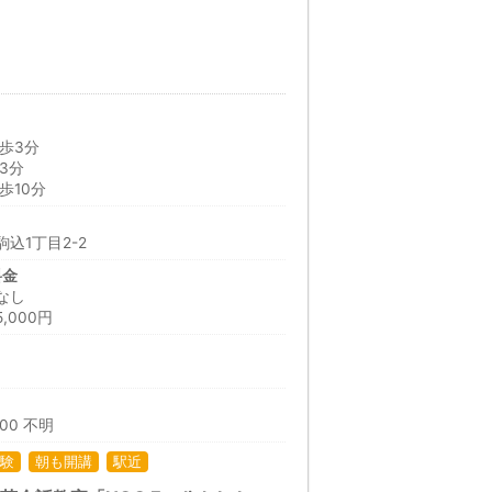
歩3分
3分
歩10分
込1丁目2-2
料金
なし
,000円
日
:00 不明
験
朝も開講
駅近