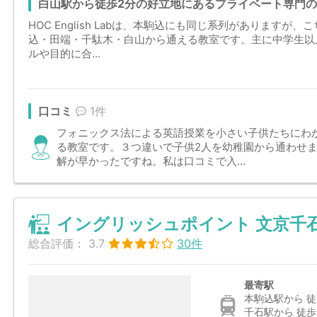
白山駅から徒歩2分の好立地にあるプライベート専門の英会話教
HOC English Labは、本駒込にも同じ系列があります
込・田端・千駄木・白山から通える教室です。主に中学生以
ルや目的に合...
口コミ
1件
フォニックス法による英語授業を小さい子供たちにわ
る教室です。３つ違いで子供2人を幼稚園から通わせ
解が早かったですね。私は口コミで入...
イングリッシュポイント 文京千
総合評価：
3.7
30件
最寄駅
本駒込駅から 徒
千石駅から 徒歩