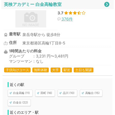
英検アカデミー 白金高輪教室
3.7
376件
最寄駅
泉岳寺駅から 徒歩8分
住所
東京都港区高輪1丁目8-5
1時間あたりの料金
グループ ：3,231 円〜3,481円
マンツーマン：なし
子供向けコース
無料体験
大手
駅近
土日も開講
近くの駅
白金高輪 (11)
田町 (16)
品川 (10)
高輪台 (15)
白金台 (22)
近くのエリア・駅