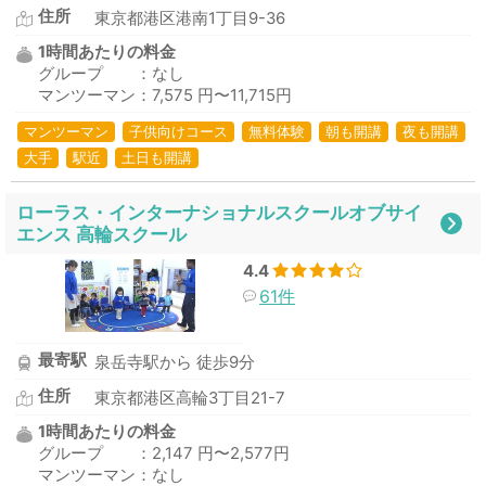
住所
東京都港区港南1丁目9-36
1時間あたりの料金
グループ ：なし
マンツーマン：7,575 円〜11,715円
マンツーマン
子供向けコース
無料体験
朝も開講
夜も開講
大手
駅近
土日も開講
ローラス・インターナショナルスクールオブサイ
エンス 高輪スクール
4.4
61件
最寄駅
泉岳寺駅から 徒歩9分
住所
東京都港区高輪3丁目21-7
1時間あたりの料金
グループ ：2,147 円〜2,577円
マンツーマン：なし