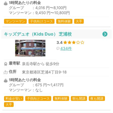
1時間あたりの料金
グループ ：4,016 円〜8,100円
マンツーマン：9,450 円〜10,800円
マンツーマン
子供向けコース
無料体験
大手
キッズデュオ（Kids Duo） 芝浦校
3.4
434件
最寄駅
泉岳寺駅から 徒歩9分
住所
東京都港区芝浦4丁目9-18
1時間あたりの料金
グループ ：675 円〜1,417円
マンツーマン：なし
料金が安い
子供向けコース
無料体験
朝も開講
夜も開講
大手