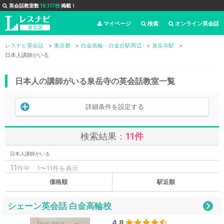
英会話教室数
19,117校
掲載！
マイページ
検索
オンライン英会話
レスナビ英会話
東京都
白金高輪・白金台駅周辺
泉岳寺駅
日本人講師がいる
日本人の講師がいる泉岳寺の英会話教室一覧
詳細条件を設定する
検索結果：
11件
日本人講師がいる
11
件中
1〜11件を表示
価格順
駅近順
シェーン英会話 白金高輪校
4.8