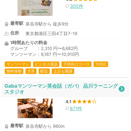
305件
最寄駅
泉岳寺駅から 徒歩9分
住所
東京都港区三田4丁目7-19
1時間あたりの料金
グループ ：2,310 円〜6,682円
マンツーマン：6,187 円〜10,910円
マンツーマン
ビジネス英語
子供向けコース
TOEIC
無料体験
大手
駅近
土日も開講
Gabaマンツーマン英会話（ガバ） 品川ラーニング
スタジオ
4.1
871件
最寄駅
泉岳寺駅から 960m