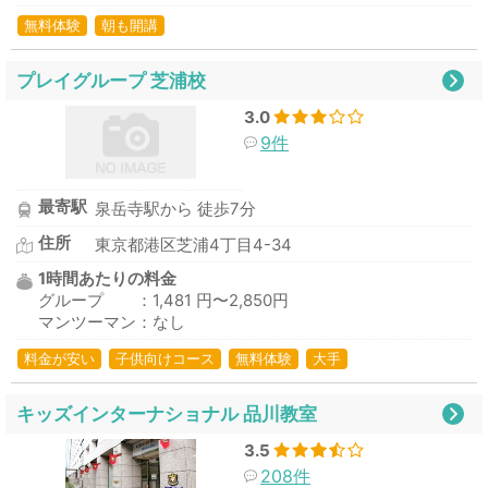
無料体験
朝も開講
プレイグループ 芝浦校
3.0
9件
最寄駅
泉岳寺駅から 徒歩7分
住所
東京都港区芝浦4丁目4-34
1時間あたりの料金
グループ ：1,481 円〜2,850円
マンツーマン：なし
料金が安い
子供向けコース
無料体験
大手
キッズインターナショナル 品川教室
3.5
208件