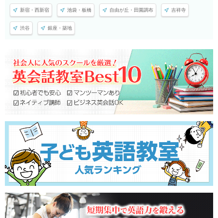
新宿・西新宿
池袋・板橋
自由が丘・田園調布
吉祥寺
渋谷
銀座・築地