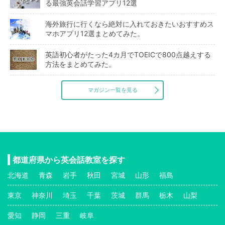
る最強英会話学習アプリ12選
海外旅行に行くなら絶対に入れておきたいおすすめス
マホアプリ12選まとめてみた。
英語初心者がたった4カ月でTOEICで800点越えする
方法をまとめてみた。
マガジン一覧を見る
都道府県から英会話教室を探す
北海道
青森
岩手
秋田
宮城
山形
福島
東京
神奈川
埼玉
千葉
茨城
群馬
栃木
山梨
愛知
静岡
三重
岐阜