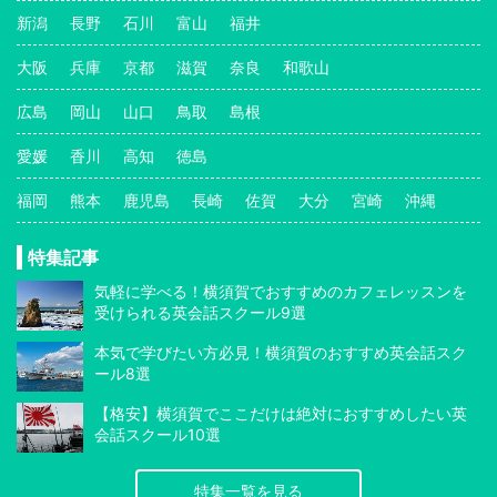
新潟
長野
石川
富山
福井
大阪
兵庫
京都
滋賀
奈良
和歌山
広島
岡山
山口
鳥取
島根
愛媛
香川
高知
徳島
福岡
熊本
鹿児島
長崎
佐賀
大分
宮崎
沖縄
特集記事
気軽に学べる！横須賀でおすすめのカフェレッスンを
受けられる英会話スクール9選
本気で学びたい方必見！横須賀のおすすめ英会話スク
ール8選
【格安】横須賀でここだけは絶対におすすめしたい英
会話スクール10選
特集一覧を見る