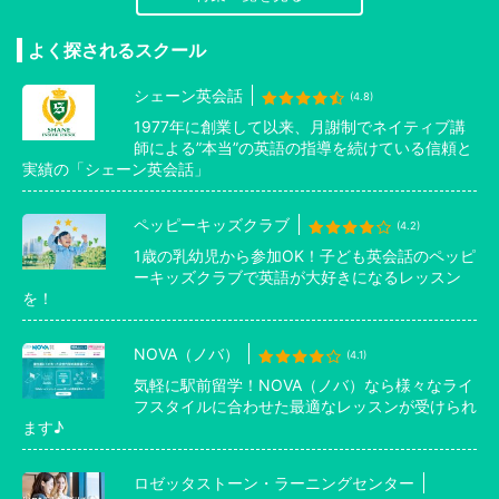
よく探されるスクール
シェーン英会話
(4.8)
1977年に創業して以来、月謝制でネイティブ講
師による”本当”の英語の指導を続けている信頼と
実績の「シェーン英会話」
ペッピーキッズクラブ
(4.2)
1歳の乳幼児から参加OK！子ども英会話のペッピ
ーキッズクラブで英語が大好きになるレッスン
を！
NOVA（ノバ）
(4.1)
気軽に駅前留学！NOVA（ノバ）なら様々なライ
フスタイルに合わせた最適なレッスンが受けられ
ます♪
ロゼッタストーン・ラーニングセンター