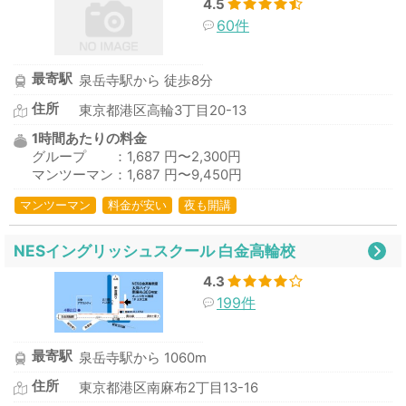
4.5
60件
最寄駅
泉岳寺駅から 徒歩8分
住所
東京都港区高輪3丁目20-13
1時間あたりの料金
グループ ：1,687 円〜2,300円
マンツーマン：1,687 円〜9,450円
マンツーマン
料金が安い
夜も開講
NESイングリッシュスクール 白金高輪校
4.3
199件
最寄駅
泉岳寺駅から 1060m
住所
東京都港区南麻布2丁目13-16