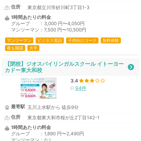
住所
東京都立川市砂川町3丁目1-3
1時間あたりの料金
グループ ：3,000 円〜4,050円
マンツーマン：7,500 円〜10,500円
マンツーマン
ビジネス英語
子供向けコース
無料体験
夜も開講
大手
【閉校】ジオスバイリンガルスクール イトーヨー
カドー東大和校
3.4
94件
最寄駅
玉川上水駅から 徒歩9分
住所
東京都東大和市桜が丘2丁目142-1
1時間あたりの料金
グループ ：1,890 円〜2,490円
マンツーマン：なし