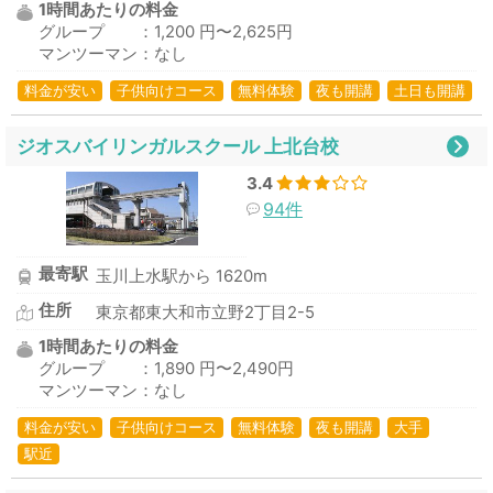
1時間あたりの料金
グループ ：1,200 円〜2,625円
マンツーマン：なし
料金が安い
子供向けコース
無料体験
夜も開講
土日も開講
ジオスバイリンガルスクール 上北台校
3.4
94件
最寄駅
玉川上水駅から 1620m
住所
東京都東大和市立野2丁目2-5
1時間あたりの料金
グループ ：1,890 円〜2,490円
マンツーマン：なし
料金が安い
子供向けコース
無料体験
夜も開講
大手
駅近