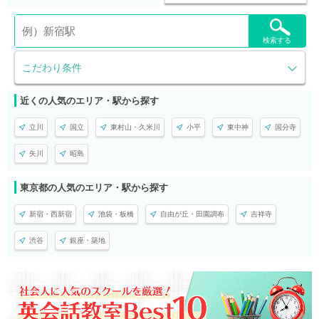
検索する
こだわり条件
近くの人気のエリア・駅から探す
立川
国立
東村山・久米川
小平
東中神
国分寺
矢川
昭島
東京都の人気のエリア・駅から探す
新宿・西新宿
池袋・板橋
自由が丘・田園調布
吉祥寺
渋谷
銀座・築地