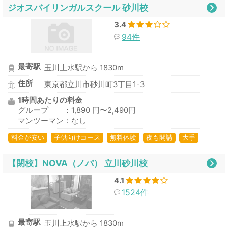
ジオスバイリンガルスクール 砂川校
3.4
94件
最寄駅
玉川上水駅から 1830m
住所
東京都立川市砂川町3丁目1-3
1時間あたりの料金
グループ ：1,890 円〜2,490円
マンツーマン：なし
料金が安い
子供向けコース
無料体験
夜も開講
大手
【閉校】NOVA（ノバ） 立川砂川校
4.1
1524件
最寄駅
玉川上水駅から 1830m