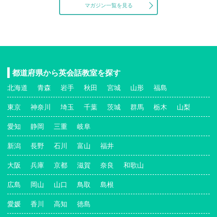
マガジン一覧を見る
都道府県から英会話教室を探す
北海道
青森
岩手
秋田
宮城
山形
福島
東京
神奈川
埼玉
千葉
茨城
群馬
栃木
山梨
愛知
静岡
三重
岐阜
新潟
長野
石川
富山
福井
大阪
兵庫
京都
滋賀
奈良
和歌山
広島
岡山
山口
鳥取
島根
愛媛
香川
高知
徳島