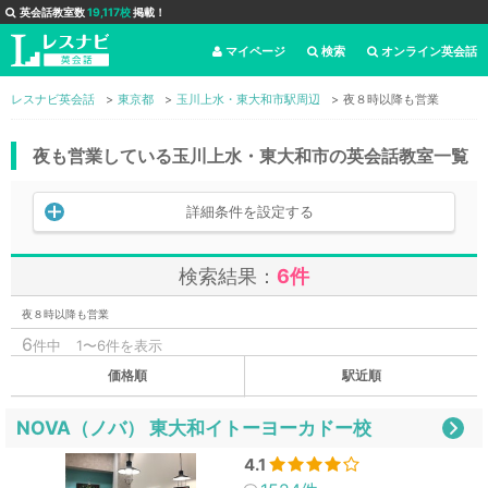
英会話教室数
19,117校
掲載！
マイページ
検索
オンライン英会話
レスナビ英会話
東京都
玉川上水・東大和市駅周辺
夜８時以降も営業
夜も営業している玉川上水・東大和市の英会話教室一覧
詳細条件を設定する
検索結果：
6件
夜８時以降も営業
6
件中
1〜6件を表示
価格順
駅近順
NOVA（ノバ） 東大和イトーヨーカドー校
4.1