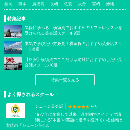
福岡
熊本
鹿児島
長崎
佐賀
大分
宮崎
沖縄
特集記事
気軽に学べる！横須賀でおすすめのカフェレッスンを
受けられる英会話スクール9選
本気で学びたい方必見！横須賀のおすすめ英会話スク
ール8選
【格安】横須賀でここだけは絶対におすすめしたい英
会話スクール10選
特集一覧を見る
よく探されるスクール
シェーン英会話
(4.8)
1977年に創業して以来、月謝制でネイティブ講
師による”本当”の英語の指導を続けている信頼と
実績の「シェーン英会話」