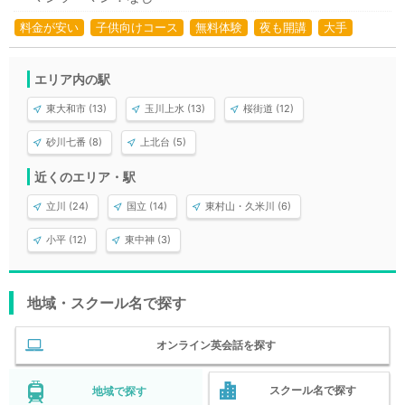
料金が安い
子供向けコース
無料体験
夜も開講
大手
エリア内の駅
東大和市 (13)
玉川上水 (13)
桜街道 (12)
砂川七番 (8)
上北台 (5)
近くのエリア・駅
立川 (24)
国立 (14)
東村山・久米川 (6)
小平 (12)
東中神 (3)
地域・スクール名で探す
オンライン英会話を探す
スクール名で探す
地域で探す