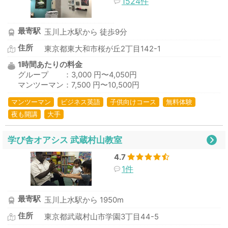
1524件
最寄駅
玉川上水駅から 徒歩9分
住所
東京都東大和市桜が丘2丁目142-1
1時間あたりの料金
グループ ：3,000 円〜4,050円
マンツーマン：7,500 円〜10,500円
マンツーマン
ビジネス英語
子供向けコース
無料体験
夜も開講
大手
学び舎オアシス 武蔵村山教室
4.7
1件
最寄駅
玉川上水駅から 1950m
住所
東京都武蔵村山市学園3丁目44-5