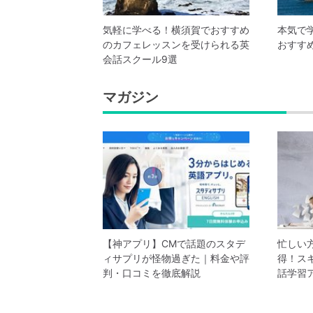
気軽に学べる！横須賀でおすすめ
本気で
のカフェレッスンを受けられる英
おすす
会話スクール9選
マガジン
【神アプリ】CMで話題のスタデ
忙しい
ィサプリが怪物過ぎた｜料金や評
得！ス
判・口コミを徹底解説
話学習ア