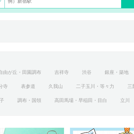
自由が丘・田園調布
吉祥寺
渋谷
銀座・築地
分寺
表参道
久我山
二子玉川・等々力
三
子
調布・国領
高田馬場・早稲田・目白
立川