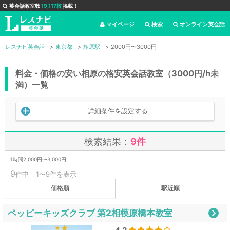
英会話教室数
19,117校
掲載！
マイページ
検索
オンライン英会話
レスナビ英会話
東京都
相原駅
2000円〜3000円
料金・価格の安い相原の格安英会話教室（3000円/h未
満）一覧
詳細条件を設定する
検索結果：
9件
1時間2,000円〜3,000円
9
件中
1〜9件を表示
価格順
駅近順
ペッピーキッズクラブ 第2相模原橋本教室