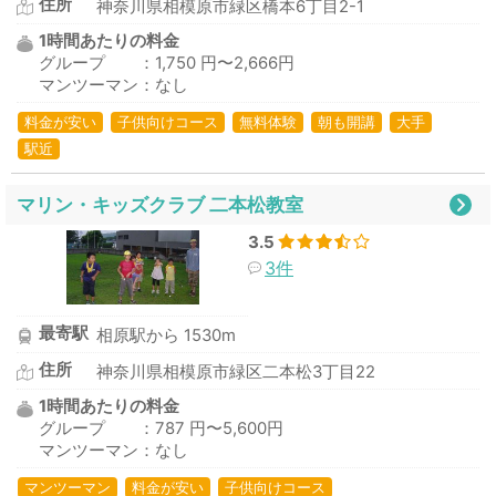
住所
神奈川県相模原市緑区橋本6丁目2-1
1時間あたりの料金
グループ ：1,750 円〜2,666円
マンツーマン：なし
料金が安い
子供向けコース
無料体験
朝も開講
大手
駅近
マリン・キッズクラブ 二本松教室
3.5
3件
最寄駅
相原駅から 1530m
住所
神奈川県相模原市緑区二本松3丁目22
1時間あたりの料金
グループ ：787 円〜5,600円
マンツーマン：なし
マンツーマン
料金が安い
子供向けコース