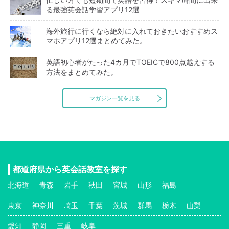
る最強英会話学習アプリ12選
海外旅行に行くなら絶対に入れておきたいおすすめス
マホアプリ12選まとめてみた。
英語初心者がたった4カ月でTOEICで800点越えする
方法をまとめてみた。
マガジン一覧を見る
都道府県から英会話教室を探す
北海道
青森
岩手
秋田
宮城
山形
福島
東京
神奈川
埼玉
千葉
茨城
群馬
栃木
山梨
愛知
静岡
三重
岐阜