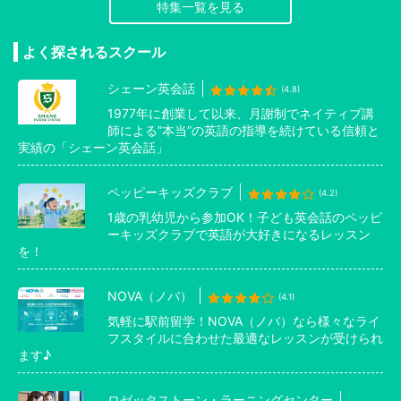
特集一覧を見る
よく探されるスクール
シェーン英会話
(4.8)
1977年に創業して以来、月謝制でネイティブ講
師による”本当”の英語の指導を続けている信頼と
実績の「シェーン英会話」
ペッピーキッズクラブ
(4.2)
1歳の乳幼児から参加OK！子ども英会話のペッピ
ーキッズクラブで英語が大好きになるレッスン
を！
NOVA（ノバ）
(4.1)
気軽に駅前留学！NOVA（ノバ）なら様々なライ
フスタイルに合わせた最適なレッスンが受けられ
ます♪
ロゼッタストーン・ラーニングセンター