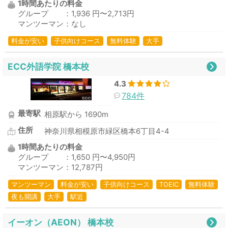
1時間あたりの料金
グループ ：1,936 円〜2,713円
マンツーマン：なし
料金が安い
子供向けコース
無料体験
大手
ECC外語学院 橋本校
4.3
784件
最寄駅
相原駅から 1690m
住所
神奈川県相模原市緑区橋本6丁目4-4
1時間あたりの料金
グループ ：1,650 円〜4,950円
マンツーマン：12,787円
マンツーマン
料金が安い
子供向けコース
TOEIC
無料体験
夜も開講
大手
駅近
イーオン（AEON） 橋本校