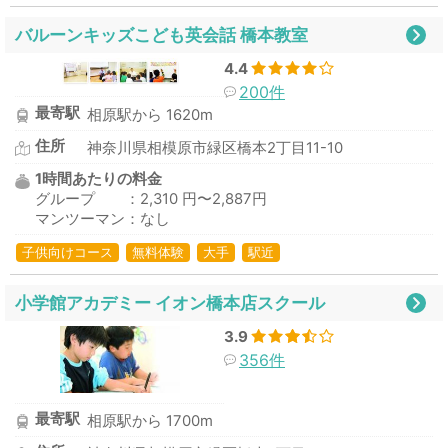
バルーンキッズこども英会話 橋本教室
4.4
200件
最寄駅
相原駅から 1620m
住所
神奈川県相模原市緑区橋本2丁目11-10
1時間あたりの料金
グループ ：2,310 円〜2,887円
マンツーマン：なし
子供向けコース
無料体験
大手
駅近
小学館アカデミー イオン橋本店スクール
3.9
356件
最寄駅
相原駅から 1700m