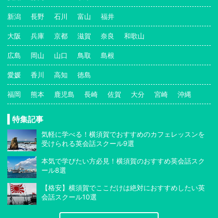
新潟
長野
石川
富山
福井
大阪
兵庫
京都
滋賀
奈良
和歌山
広島
岡山
山口
鳥取
島根
愛媛
香川
高知
徳島
福岡
熊本
鹿児島
長崎
佐賀
大分
宮崎
沖縄
特集記事
気軽に学べる！横須賀でおすすめのカフェレッスンを
受けられる英会話スクール9選
本気で学びたい方必見！横須賀のおすすめ英会話スク
ール8選
【格安】横須賀でここだけは絶対におすすめしたい英
会話スクール10選