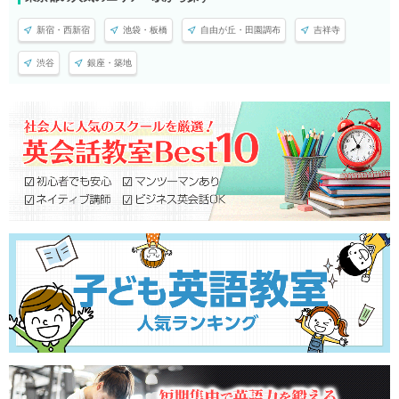
新宿・西新宿
池袋・板橋
自由が丘・田園調布
吉祥寺
渋谷
銀座・築地