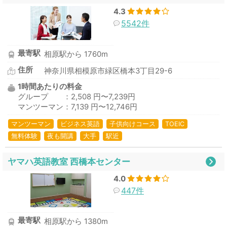
4.3
5542件
最寄駅
相原駅から 1760m
住所
神奈川県相模原市緑区橋本3丁目29-6
1時間あたりの料金
グループ ：2,508 円〜7,239円
マンツーマン：7,139 円〜12,746円
マンツーマン
ビジネス英語
子供向けコース
TOEIC
無料体験
夜も開講
大手
駅近
ヤマハ英語教室 西橋本センター
4.0
447件
最寄駅
相原駅から 1380m