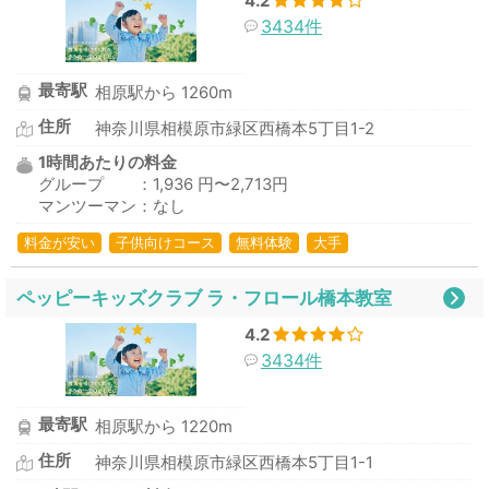
4.2
3434件
最寄駅
相原駅から 1260m
住所
神奈川県相模原市緑区西橋本5丁目1-2
1時間あたりの料金
グループ ：1,936 円〜2,713円
マンツーマン：なし
料金が安い
子供向けコース
無料体験
大手
ペッピーキッズクラブ ラ・フロール橋本教室
4.2
3434件
最寄駅
相原駅から 1220m
住所
神奈川県相模原市緑区西橋本5丁目1-1