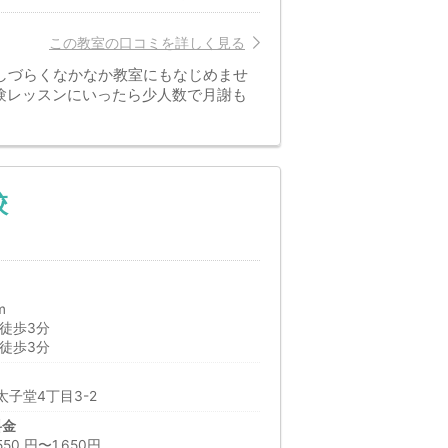
この教室の口コミを詳しく見る
しづらくなかなか教室にもなじめませ
験レッスンにいったら少人数で月謝も
校
m
徒歩3分
徒歩3分
子堂4丁目3-2
料金
 円〜1,650円