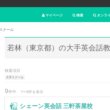
マイページ
検索
オンラ
スクール
若林（東京都）の大手英会話
検索項目
大手スクール
9
件中
1〜9件を表示
シェーン英会話 三軒茶屋校