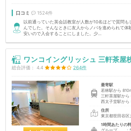
口コミ
1524件
以前通っていた英会話教室が人数が10名ほどで質問も
んでした。そんなときに友人からノバを進められて体
安いので入会することにしました。少...
ワンコイングリッシュ 三軒茶屋
総合評価：
4.4
264件
最寄駅
若林駅から 810
三軒茶屋駅から 
西太子堂駅から 
住所
東京都世田谷区太
1時間あたりの
グループ ：550