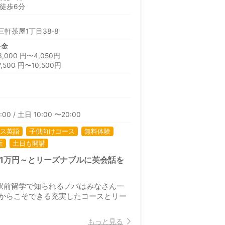
徒歩6分
軒茶屋1丁目38-8
料金
00 円〜4,050円
00 円〜10,500円
:00 / 土日 10:00 〜20:00
ス英語
子供向けコース
無料体験
近
土日も開講
回1万円～とリーズナブルに英会話を
駅前留学で知られるノバはみなさん一
からこそできる充実したコースとリー
もっと見る