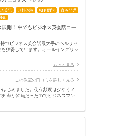
0 / 土日 8:30 〜17:00
ス英語
無料体験
朝も開講
夜も開講
開講
展開！ 中でもビジネス英会話コー
績を持つビジネス英会話最大手のベルリッ
位を獲得しています。オールイングリッ
もっと見る
この教室の口コミを詳しく見る
いはじめました。使う頻度は少なくメ
の知識が皆無だったのでビジネスマン