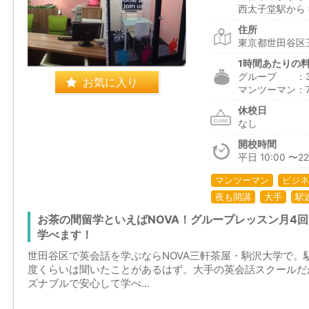
西太子堂駅から 
住所
東京都世田谷区三
1時間あたりの
グループ ：3,0
お気に入り
マンツーマン：7,5
休校日
なし
開校時間
平日 10:00 〜22
マンツーマン
ビジネ
夜も開講
大手
駅
お茶の間留学といえばNOVA！グループレッスン月4
学べます！
世田谷区で英会話を学ぶならNOVA三軒茶屋・駒沢大学で。
度くらいは聞いたことがあるはず。大手の英会話スクールだ
ズナブルで安心して学べ...