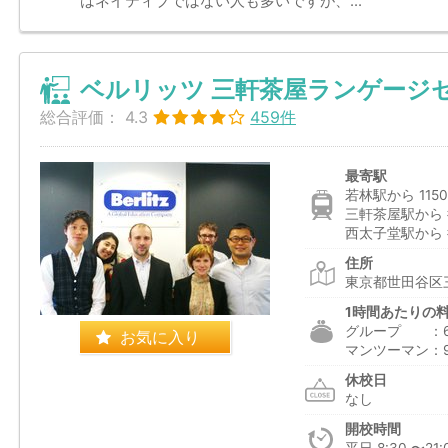
はネイティブではない人も多いですが、...
ベルリッツ 三軒茶屋ランゲージ
総合評価：
4.3
459件
最寄駅
若林駅から 115
三軒茶屋駅から 
西太子堂駅から 
住所
東京都世田谷区三
1時間あたりの
グループ ：6,
お気に入り
マンツーマン：9
休校日
なし
開校時間