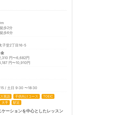
0m
徒歩2分
徒歩6分
子堂2丁目16-5
料金
10 円〜6,682円
87 円〜10,910円
15 / 土日 9:30 〜18:30
ス英語
子供向けコース
TOEIC
大手
駅近
ニケーションを中心としたレッスン