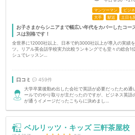
平日 8:30 〜21:0
マンツーマン
ビジネ
大手
駅近
土日も
お子さまからシニアまで幅広い年代をカバーしたコース
スは別格です！
全世界に12000社以上、日本で約3000社以上が導入の実
ツ。リアル英会話学校実力比較ランキングでも堂々の総合1
シュでレッスン...
口コミ
459件
大学卒業後勤め出した会社で英語が必要だったため通
ールでのやり取りが主だったのですが、ビジネス英語
が通うイメージだったこちらに決めまし...
ベルリッツ・キッズ 三軒茶屋校