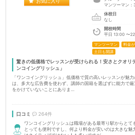
お気に入り
マンツーマン：3
休校日
なし
開校時間
平日 13:00 〜22
マンツーマン
料金が
土日も開講
驚きの低価格でレッスンが受けられる！安さとクオリ
ンコイングリッシュ」
「ワンコイングリッシュ」低価格で質の高いレッスンが魅力
は、多大な広告費を使わず、講師の国籍を選ばずに能力で厳
をかけていないことにありま...
口コミ
264件
ワンコイングリッシュは職場がある最寄り駅からとて
とっても便利ですし、何より料金が安いのは大きな魅