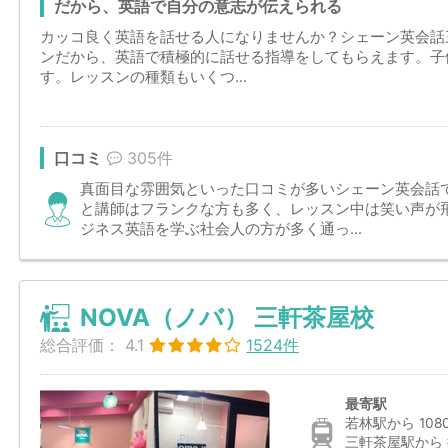
だから、英語で自分の意志が伝えられる
カッコ良く英語を話せる人になりませんか？シェーン英会話
ンだから、英語で積極的に話せる指導をしてもらえます。子
す。レッスンの種類もいくつ...
口コミ
305件
真面目な雰囲気といった口コミが多いシェーン英会話
と講師はフランクな方も多く、レッスン中は笑い声が
ジネス英語を学ぶ社会人の方が多く通っ...
NOVA（ノバ） 三軒茶屋校
総合評価：
4.1
1524件
最寄駅
若林駅から 108
三軒茶屋駅から 