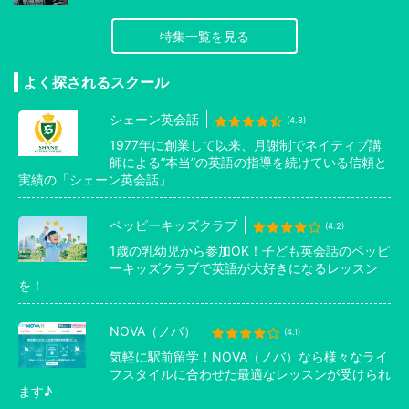
特集一覧を見る
よく探されるスクール
シェーン英会話
(4.8)
1977年に創業して以来、月謝制でネイティブ講
師による”本当”の英語の指導を続けている信頼と
実績の「シェーン英会話」
ペッピーキッズクラブ
(4.2)
1歳の乳幼児から参加OK！子ども英会話のペッピ
ーキッズクラブで英語が大好きになるレッスン
を！
NOVA（ノバ）
(4.1)
気軽に駅前留学！NOVA（ノバ）なら様々なライ
フスタイルに合わせた最適なレッスンが受けられ
ます♪