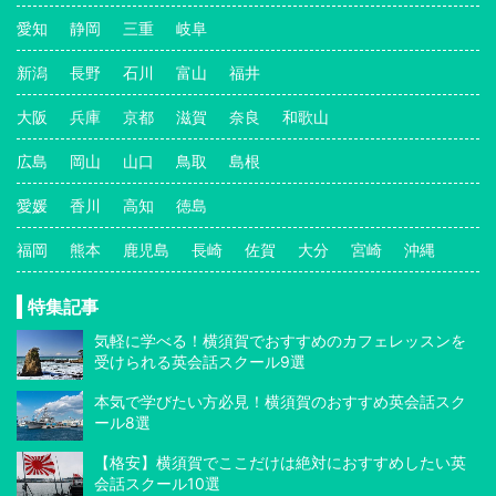
愛知
静岡
三重
岐阜
新潟
長野
石川
富山
福井
大阪
兵庫
京都
滋賀
奈良
和歌山
広島
岡山
山口
鳥取
島根
愛媛
香川
高知
徳島
福岡
熊本
鹿児島
長崎
佐賀
大分
宮崎
沖縄
特集記事
気軽に学べる！横須賀でおすすめのカフェレッスンを
受けられる英会話スクール9選
本気で学びたい方必見！横須賀のおすすめ英会話スク
ール8選
【格安】横須賀でここだけは絶対におすすめしたい英
会話スクール10選