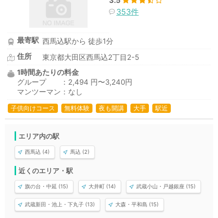
3.5
353件
最寄駅
西馬込駅から 徒歩1分
住所
東京都大田区西馬込2丁目2-5
1時間あたりの料金
グループ ：2,494 円〜3,240円
マンツーマン：なし
子供向けコース
無料体験
夜も開講
大手
駅近
エリア内の駅
西馬込 (4)
馬込 (2)
近くのエリア・駅
旗の台・中延 (15)
大井町 (14)
武蔵小山・戸越銀座 (15)
武蔵新田・池上・下丸子 (13)
大森・平和島 (15)