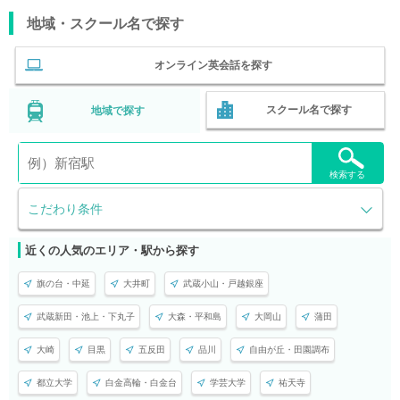
地域・スクール名で探す
オンライン英会話を探す
スクール名で探す
地域で探す
検索する
こだわり条件
近くの人気のエリア・駅から探す
旗の台・中延
大井町
武蔵小山・戸越銀座
武蔵新田・池上・下丸子
大森・平和島
大岡山
蒲田
大崎
目黒
五反田
品川
自由が丘・田園調布
都立大学
白金高輪・白金台
学芸大学
祐天寺