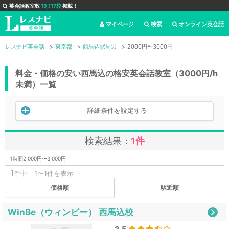
英会話教室数
19,117校
掲載！
マイページ
検索
オンライン英会話
レスナビ英会話
東京都
西馬込駅周辺
2000円〜3000円
料金・価格の安い西馬込の格安英会話教室（3000円/h
未満）一覧
詳細条件を設定する
検索結果：
1件
1時間2,000円〜3,000円
1
件中
1〜1件を表示
価格順
駅近順
WinBe（ウィンビー） 西馬込校