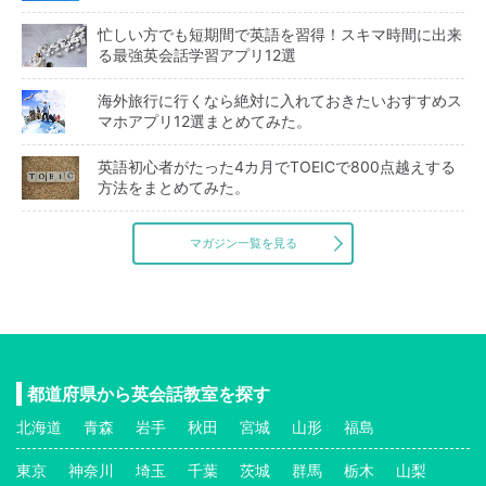
忙しい方でも短期間で英語を習得！スキマ時間に出来
る最強英会話学習アプリ12選
海外旅行に行くなら絶対に入れておきたいおすすめス
マホアプリ12選まとめてみた。
英語初心者がたった4カ月でTOEICで800点越えする
方法をまとめてみた。
マガジン一覧を見る
都道府県から英会話教室を探す
北海道
青森
岩手
秋田
宮城
山形
福島
東京
神奈川
埼玉
千葉
茨城
群馬
栃木
山梨