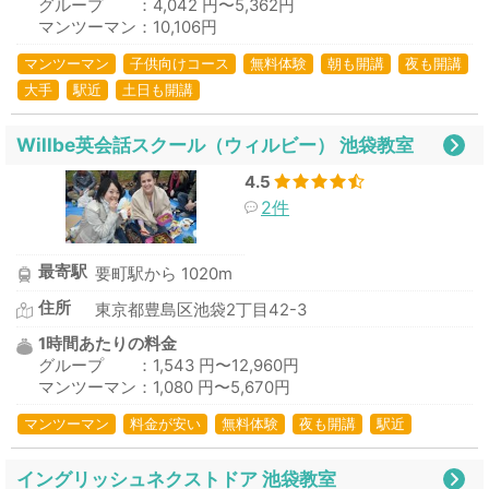
グループ ：4,042 円〜5,362円
マンツーマン：10,106円
マンツーマン
子供向けコース
無料体験
朝も開講
夜も開講
大手
駅近
土日も開講
Willbe英会話スクール（ウィルビー） 池袋教室
4.5
2件
最寄駅
要町駅から 1020m
住所
東京都豊島区池袋2丁目42-3
1時間あたりの料金
グループ ：1,543 円〜12,960円
マンツーマン：1,080 円〜5,670円
マンツーマン
料金が安い
無料体験
夜も開講
駅近
イングリッシュネクストドア 池袋教室