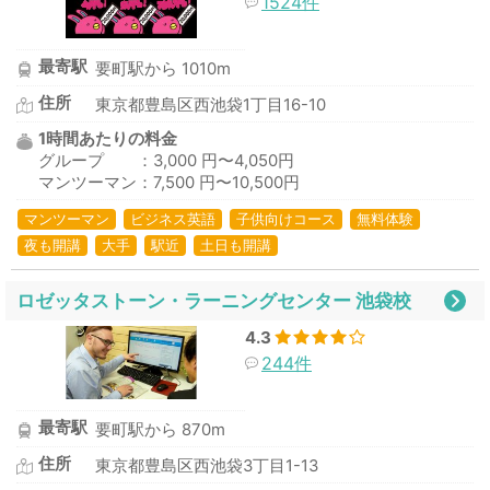
1524件
最寄駅
要町駅から 1010m
住所
東京都豊島区西池袋1丁目16-10
1時間あたりの料金
グループ ：3,000 円〜4,050円
マンツーマン：7,500 円〜10,500円
マンツーマン
ビジネス英語
子供向けコース
無料体験
夜も開講
大手
駅近
土日も開講
ロゼッタストーン・ラーニングセンター 池袋校
4.3
244件
最寄駅
要町駅から 870m
住所
東京都豊島区西池袋3丁目1-13