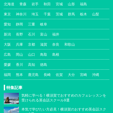
北海道
青森
岩手
秋田
宮城
山形
福島
東京
神奈川
埼玉
千葉
茨城
群馬
栃木
山梨
愛知
静岡
三重
岐阜
新潟
長野
石川
富山
福井
大阪
兵庫
京都
滋賀
奈良
和歌山
広島
岡山
山口
鳥取
島根
愛媛
香川
高知
徳島
福岡
熊本
鹿児島
長崎
佐賀
大分
宮崎
沖縄
特集記事
気軽に学べる！横須賀でおすすめのカフェレッスンを
受けられる英会話スクール9選
本気で学びたい方必見！横須賀のおすすめ英会話スク