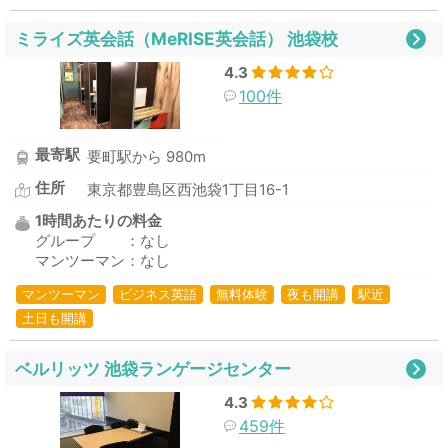
ミライズ英会話（MeRISE英会話） 池袋校
4.3
100件
最寄駅
要町駅から 980m
住所
東京都豊島区西池袋1丁目16-1
1時間あたりの料金
グループ ：なし
マンツーマン：なし
マンツーマン
ビジネス英語
無料体験
夜も開講
駅近
土日も開講
ベルリッツ 池袋ランゲージセンター
4.3
459件