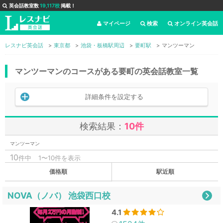
英会話教室数
19,117校
掲載！
マイページ
検索
オンライン英会話
レスナビ英会話
東京都
池袋・板橋駅周辺
要町駅
マンツーマン
マンツーマンのコースがある要町の英会話教室一覧
詳細条件を設定する
検索結果：
10件
マンツーマン
10
件中
1〜10件を表示
価格順
駅近順
NOVA（ノバ） 池袋西口校
4.1