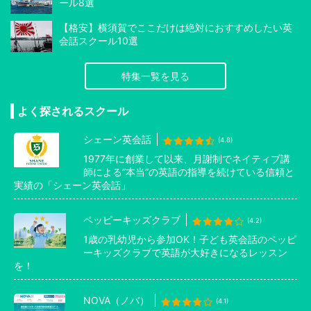
ール8選
【格安】横須賀でここだけは絶対におすすめしたい英
会話スクール10選
特集一覧を見る
よく探されるスクール
シェーン英会話
(4.8)
1977年に創業して以来、月謝制でネイティブ講
師による”本当”の英語の指導を続けている信頼と
実績の「シェーン英会話」
ペッピーキッズクラブ
(4.2)
1歳の乳幼児から参加OK！子ども英会話のペッピ
ーキッズクラブで英語が大好きになるレッスン
を！
NOVA（ノバ）
(4.1)