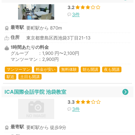
3.2
3件
最寄駅
要町駅から 870m
住所
東京都豊島区西池袋3丁目21-13
1時間あたりの料金
グループ ：1,900 円〜2,100円
マンツーマン：2,900円
マンツーマン
料金が安い
無料体験
朝も開講
夜も開講
駅近
土日も開講
ICA国際会話学院 池袋教室
3.3
3件
最寄駅
要町駅から 徒歩9分