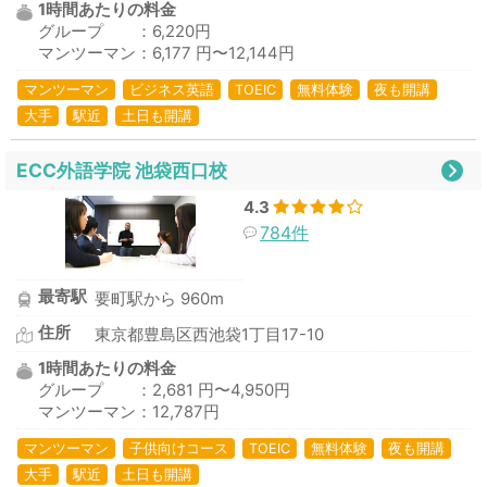
1時間あたりの料金
グループ ：6,220円
マンツーマン：6,177 円〜12,144円
マンツーマン
ビジネス英語
TOEIC
無料体験
夜も開講
大手
駅近
土日も開講
ECC外語学院 池袋西口校
4.3
784件
最寄駅
要町駅から 960m
住所
東京都豊島区西池袋1丁目17-10
1時間あたりの料金
グループ ：2,681 円〜4,950円
マンツーマン：12,787円
マンツーマン
子供向けコース
TOEIC
無料体験
夜も開講
大手
駅近
土日も開講