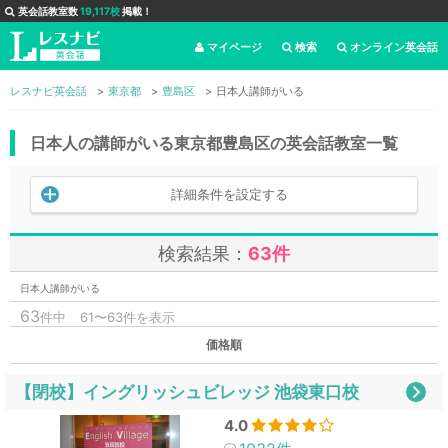
英会話教室数
19,117校
掲載！
マイページ
検索
オンライン英会話
レスナビ英会話
東京都
豊島区
日本人講師がいる
日本人の講師がいる東京都豊島区の英会話教室一覧
詳細条件を設定する
検索結果：
63件
日本人講師がいる
63
件中
61〜63件を表示
価格順
【閉校】イングリッシュビレッジ 池袋東口校
4.0