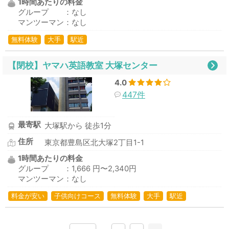
1時間あたりの料金
グループ ：なし
マンツーマン：なし
無料体験
大手
駅近
【閉校】ヤマハ英語教室 大塚センター
4.0
447件
最寄駅
大塚駅から 徒歩1分
住所
東京都豊島区北大塚2丁目1-1
1時間あたりの料金
グループ ：1,666 円〜2,340円
マンツーマン：なし
料金が安い
子供向けコース
無料体験
大手
駅近