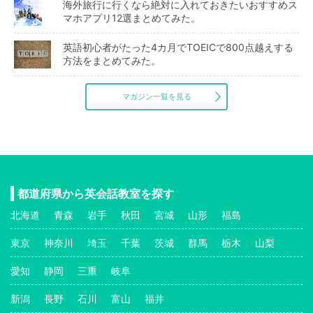
海外旅行に行くなら絶対に入れておきたいおすすめス
マホアプリ12選まとめてみた。
英語初心者がたった4カ月でTOEICで800点越えする
方法をまとめてみた。
マガジン一覧を見る
都道府県から英会話教室を探す
北海道
青森
岩手
秋田
宮城
山形
福島
東京
神奈川
埼玉
千葉
茨城
群馬
栃木
山梨
愛知
静岡
三重
岐阜
新潟
長野
石川
富山
福井