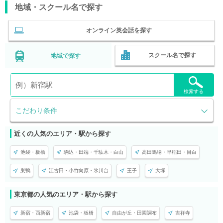
地域・スクール名で探す
オンライン英会話を探す
スクール名で探す
地域で探す
検索する
こだわり条件
近くの人気のエリア・駅から探す
池袋・板橋
駒込・田端・千駄木・白山
高田馬場・早稲田・目白
巣鴨
江古田・小竹向原・氷川台
王子
大塚
東京都の人気のエリア・駅から探す
新宿・西新宿
池袋・板橋
自由が丘・田園調布
吉祥寺