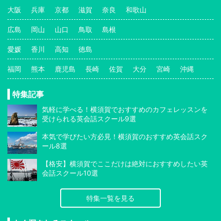
大阪
兵庫
京都
滋賀
奈良
和歌山
広島
岡山
山口
鳥取
島根
愛媛
香川
高知
徳島
福岡
熊本
鹿児島
長崎
佐賀
大分
宮崎
沖縄
特集記事
気軽に学べる！横須賀でおすすめのカフェレッスンを
受けられる英会話スクール9選
本気で学びたい方必見！横須賀のおすすめ英会話スク
ール8選
【格安】横須賀でここだけは絶対におすすめしたい英
会話スクール10選
特集一覧を見る