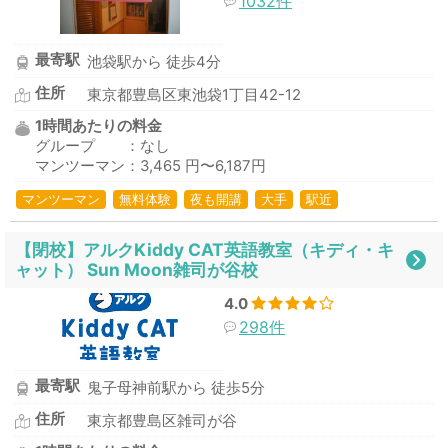
1032件
最寄駅
池袋駅から 徒歩4分
住所
東京都豊島区東池袋1丁目42-12
1時間あたりの料金
グループ ：なし
マンツーマン：3,465 円〜6,187円
マンツーマン
無料体験
夜も開講
大手
駅近
【閉校】アルクKiddy CAT英語教室（キディ・キ
ャット） Sun Moon雑司が谷校
4.0
298件
最寄駅
鬼子母神前駅から 徒歩5分
住所
東京都豊島区雑司が谷