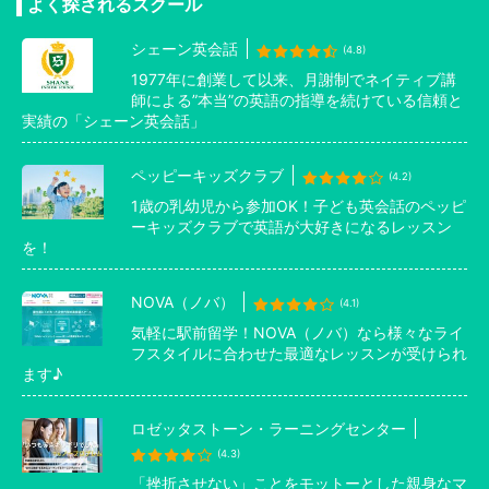
よく探されるスクール
シェーン英会話
(4.8)
1977年に創業して以来、月謝制でネイティブ講
師による”本当”の英語の指導を続けている信頼と
実績の「シェーン英会話」
ペッピーキッズクラブ
(4.2)
1歳の乳幼児から参加OK！子ども英会話のペッピ
ーキッズクラブで英語が大好きになるレッスン
を！
NOVA（ノバ）
(4.1)
気軽に駅前留学！NOVA（ノバ）なら様々なライ
フスタイルに合わせた最適なレッスンが受けられ
ます♪
ロゼッタストーン・ラーニングセンター
(4.3)
「挫折させない」ことをモットーとした親身なマ