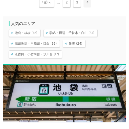
…
前へ
2
3
4
人気のエリア
池袋・板橋 (72)
駒込・田端・千駄木・白山 (37)
高田馬場・早稲田・目白 (36)
巣鴨 (24)
江古田・小竹向原・氷川台 (17)