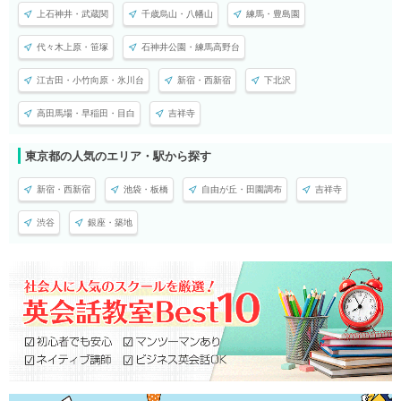
上石神井・武蔵関
千歳烏山・八幡山
練馬・豊島園
代々木上原・笹塚
石神井公園・練馬高野台
江古田・小竹向原・氷川台
新宿・西新宿
下北沢
高田馬場・早稲田・目白
吉祥寺
東京都の人気のエリア・駅から探す
新宿・西新宿
池袋・板橋
自由が丘・田園調布
吉祥寺
渋谷
銀座・築地