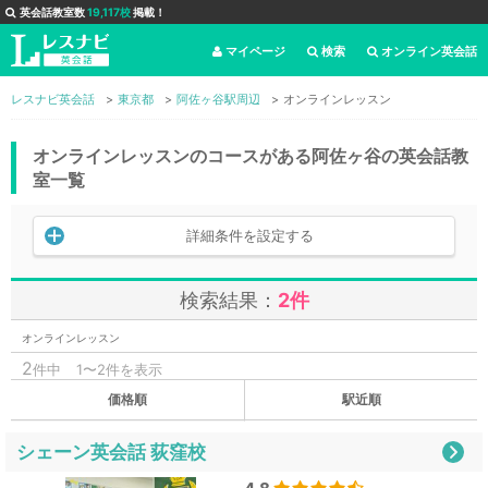
英会話教室数
19,117校
掲載！
マイページ
検索
オンライン英会話
レスナビ英会話
東京都
阿佐ヶ谷駅周辺
オンラインレッスン
オンラインレッスンのコースがある阿佐ヶ谷の英会話教
室一覧
詳細条件を設定する
検索結果：
2件
オンラインレッスン
2
件中
1〜2件を表示
価格順
駅近順
シェーン英会話 荻窪校