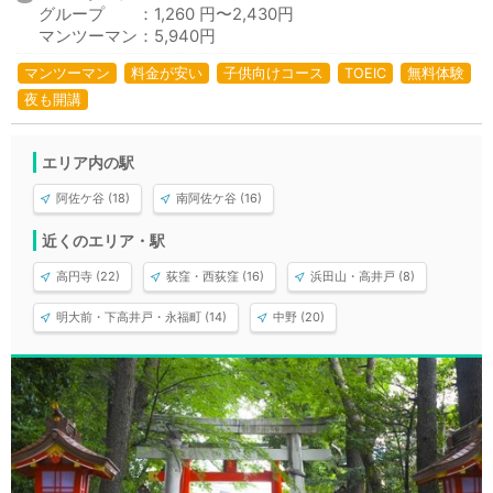
グループ ：1,260 円〜2,430円
マンツーマン：5,940円
マンツーマン
料金が安い
子供向けコース
TOEIC
無料体験
夜も開講
エリア内の駅
阿佐ケ谷 (18)
南阿佐ケ谷 (16)
近くのエリア・駅
高円寺 (22)
荻窪・西荻窪 (16)
浜田山・高井戸 (8)
明大前・下高井戸・永福町 (14)
中野 (20)