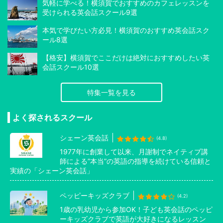
気軽に学べる！横須賀でおすすめのカフェレッスンを
受けられる英会話スクール9選
本気で学びたい方必見！横須賀のおすすめ英会話スク
ール8選
【格安】横須賀でここだけは絶対におすすめしたい英
会話スクール10選
特集一覧を見る
よく探されるスクール
シェーン英会話
(4.8)
1977年に創業して以来、月謝制でネイティブ講
師による”本当”の英語の指導を続けている信頼と
実績の「シェーン英会話」
ペッピーキッズクラブ
(4.2)
1歳の乳幼児から参加OK！子ども英会話のペッピ
ーキッズクラブで英語が大好きになるレッスン