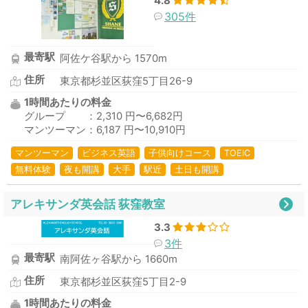
4.8
305件
最寄駅
阿佐ケ谷駅から 1570m
住所
東京都杉並区荻窪5丁目26-9
1時間あたりの料金
グループ ：2,310 円〜6,682円
マンツーマン：6,187 円〜10,910円
マンツーマン
ビジネス英語
子供向けコース
TOEIC
無料体験
夜も開講
大手
駅近
土日も開講
アレキサンダ英会話 荻窪教室
3.3
3件
最寄駅
南阿佐ヶ谷駅から 1660m
住所
東京都杉並区荻窪5丁目2-9
1時間あたりの料金