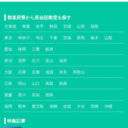
都道府県から英会話教室を探す
北海道
青森
岩手
秋田
宮城
山形
福島
東京
神奈川
埼玉
千葉
茨城
群馬
栃木
山梨
愛知
静岡
三重
岐阜
新潟
長野
石川
富山
福井
大阪
兵庫
京都
滋賀
奈良
和歌山
広島
岡山
山口
鳥取
島根
愛媛
香川
高知
徳島
福岡
熊本
鹿児島
長崎
佐賀
大分
宮崎
沖縄
特集記事