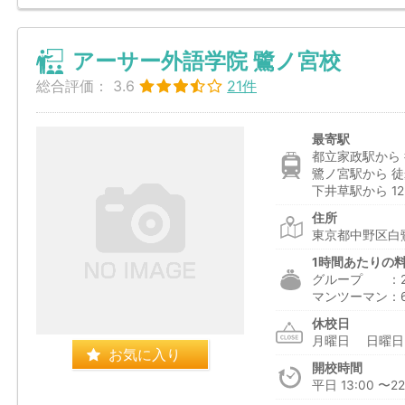
アーサー外語学院 鷺ノ宮校
総合評価：
3.6
21件
最寄駅
都立家政駅から 
鷺ノ宮駅から 徒
下井草駅から 12
住所
東京都中野区白鷺
1時間あたりの
グループ ：2,2
マンツーマン：6,
休校日
月曜日 日
お気に入り
開校時間
平日 13:00 〜22: