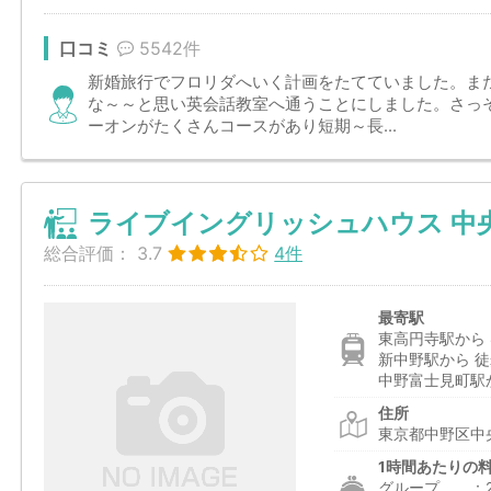
口コミ
5542件
新婚旅行でフロリダへいく計画をたてていました。ま
な～～と思い英会話教室へ通うことにしました。さっ
ーオンがたくさんコースがあり短期～長...
ライブイングリッシュハウス 中
総合評価：
3.7
4件
最寄駅
東高円寺駅から 
新中野駅から 徒
中野富士見町駅か
住所
東京都中野区中央
1時間あたりの
グループ ：2,6