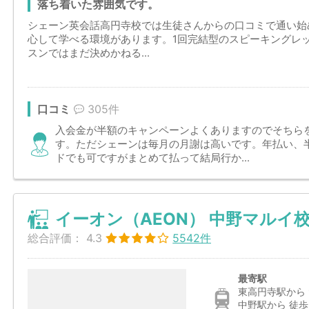
落ち着いた雰囲気です。
シェーン英会話高円寺校では生徒さんからの口コミで通い始
心して学べる環境があります。1回完結型のスピーキングレ
スンではまだ決めかねる...
口コミ
305件
入会金が半額のキャンペーンよくありますのでそちら
す。ただシェーンは毎月の月謝は高いです。年払い、
ドでも可ですがまとめて払って結局行か...
イーオン（AEON） 中野マルイ
総合評価：
4.3
5542件
最寄駅
東高円寺駅から 
中野駅から 徒歩