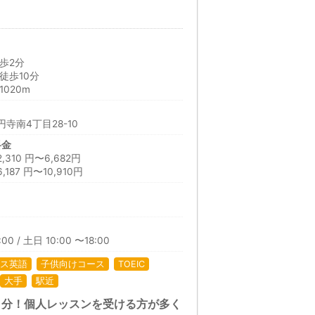
歩2分
徒歩10分
020m
寺南4丁目28-10
料金
10 円〜6,682円
87 円〜10,910円
日
00 / 土日 10:00 〜18:00
ス英語
子供向けコース
TOEIC
大手
駅近
1分！個人レッスンを受ける方が多く