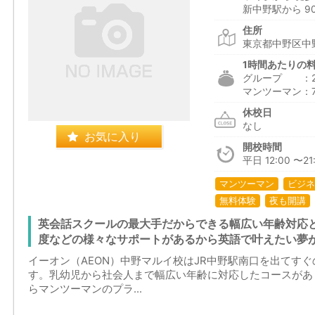
新中野駅から 9
住所
東京都中野区中野
1時間あたりの
グループ ：2,5
マンツーマン：7,1
休校日
なし
お気に入り
開校時間
平日 12:00 〜21:
マンツーマン
ビジネ
無料体験
夜も開講
英会話スクールの最大手だからできる幅広い年齢対応
度などの様々なサポートがあるから英語で叶えたい夢
イーオン（AEON）中野マルイ校はJR中野駅南口を出てす
す。乳幼児から社会人まで幅広い年齢に対応したコースがあ
らマンツーマンのプラ...