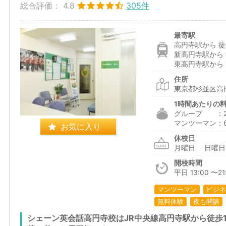
総合評価：
4.8
305件
最寄駅
高円寺駅から 徒
新高円寺駅から 
東高円寺駅から 1
住所
東京都杉並区高円
1時間あたりの
グループ ：2,3
マンツーマン：6,1
お気に入り
休校日
月曜日 日曜
開校時間
平日 13:00 〜21:
マンツーマン
ビジネ
無料体験
夜も開講
シェーン英会話高円寺校はJR中央線高円寺駅から徒歩