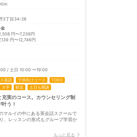
00m
3丁目34-28
料金
08 円〜7,239円
39 円〜12,746円
00 / 土日 10:00 〜19:00
ス英語
子供向けコース
TOEIC
大手
駅近
土日も開講
と充実のコース。カウンセリング制
が叶う！
ぐのマルイの中にある英会話スクールで
り、レッスンの形式もグループ学習か
もっと見る