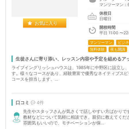
マンツーマン：6,
休校日
日曜日
お気に入り
開校時間
平日 11:00 〜22:
マンツーマン
ビジネ
無料体験
夜も開講
生徒さんに寄り添い、レッスン内容や予定を組めるア
ライブイングリッシュハウスは、1985年に中野区に設立し
す。様々なコースがあり、経験豊富で優秀なネイティブスピー
コースを担当します。...
口コミ
4件
先生やスタッフさんが気さくで話しやすい方ばかりで
教材などについて気軽に相談でき、親切に教えてくだ
雰囲気もいいので、モチベーションが保...