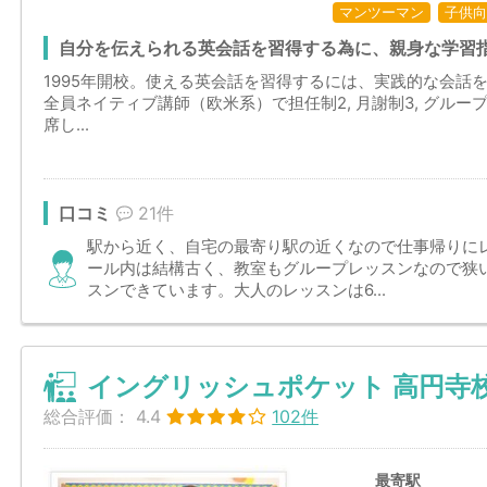
マンツーマン
子供向
自分を伝えられる英会話を習得する為に、親身な学習
1995年開校。使える英会話を習得するには、実践的な会話を
全員ネイティブ講師（欧米系）で担任制2, 月謝制3, グルー
席し...
口コミ
21件
駅から近く、自宅の最寄り駅の近くなので仕事帰りに
ール内は結構古く、教室もグループレッスンなので狭
スンできています。大人のレッスンは6...
イングリッシュポケット 高円寺
総合評価：
4.4
102件
最寄駅