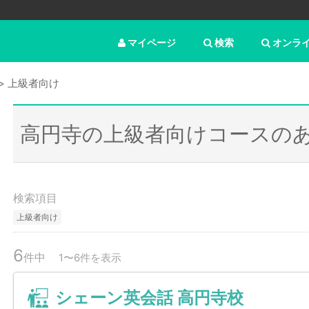
マイページ
検索
オンラ
上級者向け
高円寺の上級者向けコースの
検索項目
上級者向け
6
件中
1〜6件を表示
シェーン英会話 高円寺校