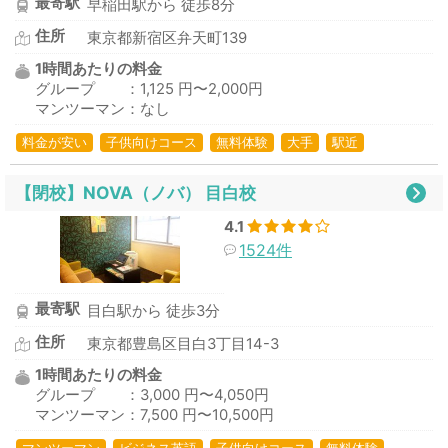
最寄駅
早稲田駅から 徒歩8分
住所
東京都新宿区弁天町139
1時間あたりの料金
グループ ：1,125 円〜2,000円
マンツーマン：なし
料金が安い
子供向けコース
無料体験
大手
駅近
【閉校】NOVA（ノバ） 目白校
4.1
1524件
最寄駅
目白駅から 徒歩3分
住所
東京都豊島区目白3丁目14-3
1時間あたりの料金
グループ ：3,000 円〜4,050円
マンツーマン：7,500 円〜10,500円