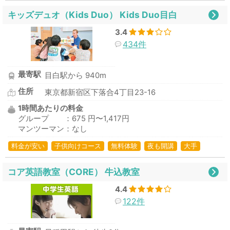
キッズデュオ（Kids Duo） Kids Duo目白
3.4
434件
最寄駅
目白駅から 940m
住所
東京都新宿区下落合4丁目23-16
1時間あたりの料金
グループ ：675 円〜1,417円
マンツーマン：なし
料金が安い
子供向けコース
無料体験
夜も開講
大手
コア英語教室（CORE） 牛込教室
4.4
122件