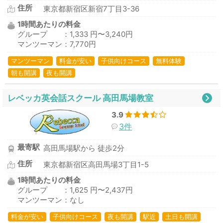
住所
東京都新宿区新宿7丁目3-36
1時間あたりの料金
グループ ：1,333 円〜3,240円
マンツーマン：7,770円
マンツーマン
料金が安い
子供向けコース
無料体験
朝も開講
夜も開講
レベッカ英会話スクール 高田馬場教室
3.9
3件
最寄駅
高田馬場駅から 徒歩2分
住所
東京都新宿区高田馬場3丁目1-5
1時間あたりの料金
グループ ：1,625 円〜2,437円
マンツーマン：なし
料金が安い
子供向けコース
夜も開講
駅近
土日も開講