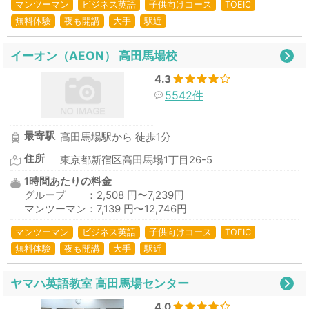
マンツーマン
ビジネス英語
子供向けコース
TOEIC
無料体験
夜も開講
大手
駅近
イーオン（AEON） 高田馬場校
4.3
5542件
最寄駅
高田馬場駅から 徒歩1分
住所
東京都新宿区高田馬場1丁目26-5
1時間あたりの料金
グループ ：2,508 円〜7,239円
マンツーマン：7,139 円〜12,746円
マンツーマン
ビジネス英語
子供向けコース
TOEIC
無料体験
夜も開講
大手
駅近
ヤマハ英語教室 高田馬場センター
4.0