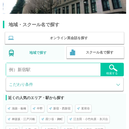
地域・スクール名で探す
オンライン英会話を探す
スクール名で探す
地域で探す
検索する
こだわり条件
近くの人気のエリア・駅から探す
池袋・板橋
中野
新宿・西新宿
茗荷谷
神楽坂・江戸川橋
四ツ谷・麹町
江古田・小竹向原・氷川台