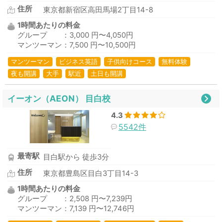
住所
東京都新宿区高田馬場2丁目14-8
1時間あたりの料金
グループ ：3,000 円〜4,050円
マンツーマン：7,500 円〜10,500円
マンツーマン
ビジネス英語
子供向けコース
無料体験
夜も開講
大手
駅近
土日も開講
イーオン（AEON） 目白校
4.3
5542件
最寄駅
目白駅から 徒歩3分
住所
東京都豊島区目白3丁目14-3
1時間あたりの料金
グループ ：2,508 円〜7,239円
マンツーマン：7,139 円〜12,746円