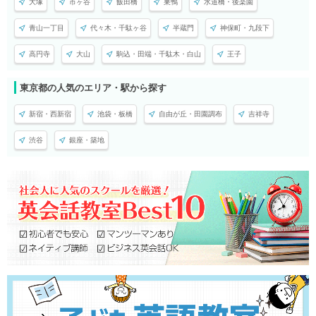
大塚
市ヶ谷
飯田橋
巣鴨
水道橋・後楽園
青山一丁目
代々木・千駄ヶ谷
半蔵門
神保町・九段下
高円寺
大山
駒込・田端・千駄木・白山
王子
東京都の人気のエリア・駅から探す
新宿・西新宿
池袋・板橋
自由が丘・田園調布
吉祥寺
渋谷
銀座・築地