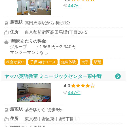
447件
最寄駅
高田馬場駅から 徒歩1分
住所
東京都新宿区高田馬場1丁目26-5
1時間あたりの料金
グループ ：1,666 円〜2,340円
マンツーマン：なし
料金が安い
子供向けコース
無料体験
大手
駅近
ヤマハ英語教室 ミュージックセンター東中野
4.0
447件
最寄駅
落合駅から 徒歩6分
住所
東京都中野区東中野5丁目1-1