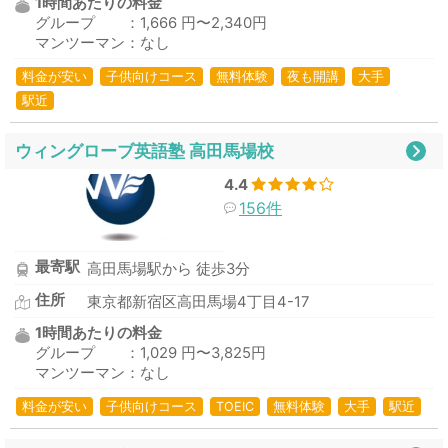
1時間あたりの料金
グループ ：1,666 円〜2,340円
マンツーマン：なし
料金が安い
子供向けコース
無料体験
夜も開講
大手
駅近
ウィングローブ英語塾 高田馬場校
4.4
156件
最寄駅
高田馬場駅から 徒歩3分
住所
東京都新宿区高田馬場4丁目4-17
1時間あたりの料金
グループ ：1,029 円〜3,825円
マンツーマン：なし
料金が安い
子供向けコース
TOEIC
無料体験
大手
駅近