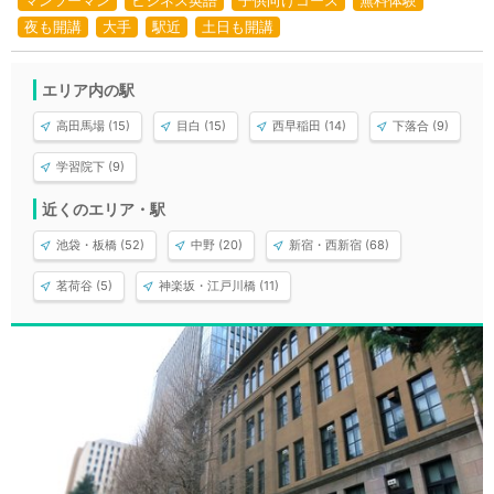
マンツーマン
ビジネス英語
子供向けコース
無料体験
夜も開講
大手
駅近
土日も開講
エリア内の駅
高田馬場 (15)
目白 (15)
西早稲田 (14)
下落合 (9)
学習院下 (9)
近くのエリア・駅
池袋・板橋 (52)
中野 (20)
新宿・西新宿 (68)
茗荷谷 (5)
神楽坂・江戸川橋 (11)