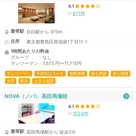
4.1
871件
最寄駅
目白駅から 970m
住所
東京都豊島区西池袋1丁目11-1
1時間あたりの料金
グループ ：なし
マンツーマン：7,575 円〜11,715円
マンツーマン
子供向けコース
無料体験
朝も開講
夜も開講
大手
駅近
土日も開講
NOVA（ノバ） 高田馬場校
4.1
1524件
最寄駅
高田馬場駅から 徒歩2分