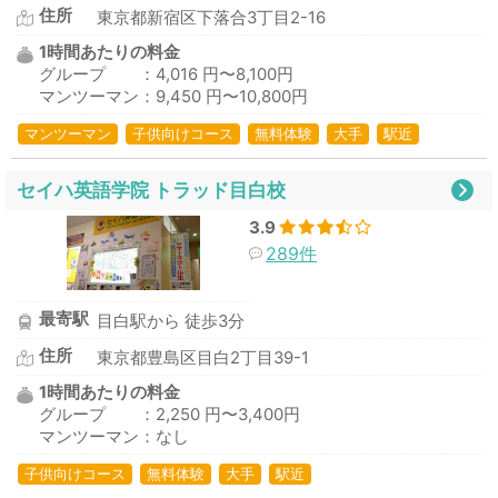
住所
東京都新宿区下落合3丁目2-16
1時間あたりの料金
グループ ：4,016 円〜8,100円
マンツーマン：9,450 円〜10,800円
マンツーマン
子供向けコース
無料体験
大手
駅近
セイハ英語学院 トラッド目白校
3.9
289件
最寄駅
目白駅から 徒歩3分
住所
東京都豊島区目白2丁目39-1
1時間あたりの料金
グループ ：2,250 円〜3,400円
マンツーマン：なし
子供向けコース
無料体験
大手
駅近