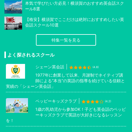
本気で学びたい方必見！横須賀のおすすめ英会話スク
ール8選
【格安】横須賀でここだけは絶対におすすめしたい英
会話スクール10選
特集一覧を見る
よく探されるスクール
シェーン英会話
(4.8)
1977年に創業して以来、月謝制でネイティブ講
師による”本当”の英語の指導を続けている信頼と
実績の「シェーン英会話」
ペッピーキッズクラブ
(4.2)
1歳の乳幼児から参加OK！子ども英会話のペッピ
ーキッズクラブで英語が大好きになるレッスン
を！