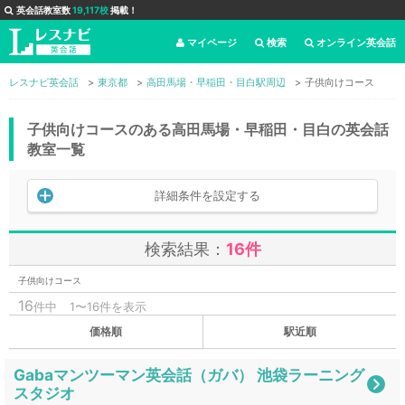
英会話教室数
19,117校
掲載！
マイページ
検索
オンライン英会話
レスナビ英会話
東京都
高田馬場・早稲田・目白駅周辺
子供向けコース
子供向けコースのある高田馬場・早稲田・目白の英会話
教室一覧
詳細条件を設定する
検索結果：
16件
子供向けコース
16
件中
1〜16件を表示
価格順
駅近順
Gabaマンツーマン英会話（ガバ） 池袋ラーニング
スタジオ