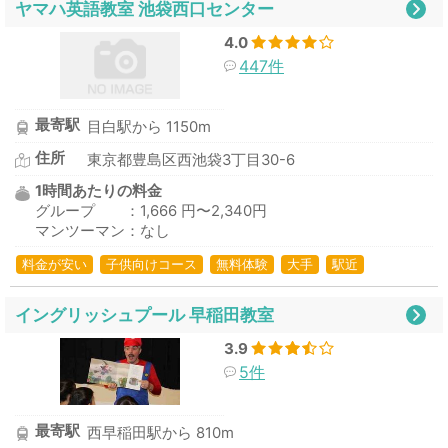
ヤマハ英語教室 池袋西口センター
4.0
447件
最寄駅
目白駅から 1150m
住所
東京都豊島区西池袋3丁目30-6
1時間あたりの料金
グループ ：1,666 円〜2,340円
マンツーマン：なし
料金が安い
子供向けコース
無料体験
大手
駅近
イングリッシュプール 早稲田教室
3.9
5件
最寄駅
西早稲田駅から 810m