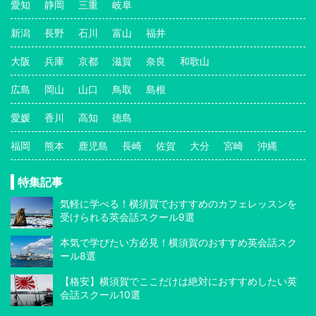
愛知
静岡
三重
岐阜
新潟
長野
石川
富山
福井
大阪
兵庫
京都
滋賀
奈良
和歌山
広島
岡山
山口
鳥取
島根
愛媛
香川
高知
徳島
福岡
熊本
鹿児島
長崎
佐賀
大分
宮崎
沖縄
特集記事
気軽に学べる！横須賀でおすすめのカフェレッスンを
受けられる英会話スクール9選
本気で学びたい方必見！横須賀のおすすめ英会話スク
ール8選
【格安】横須賀でここだけは絶対におすすめしたい英
会話スクール10選