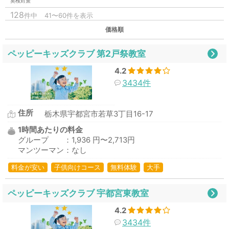
英検対策
128
件中
41〜60件を表示
価格順
ペッピーキッズクラブ 第2戸祭教室
4.2
3434件
住所
栃木県宇都宮市若草3丁目16-17
1時間あたりの料金
グループ ：1,936 円〜2,713円
マンツーマン：なし
料金が安い
子供向けコース
無料体験
大手
ペッピーキッズクラブ 宇都宮東教室
4.2
3434件