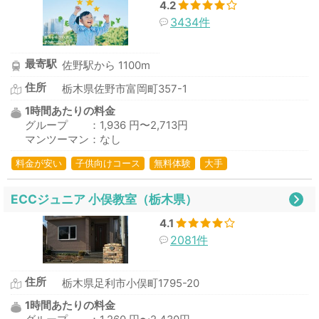
4.2
3434件
最寄駅
佐野駅から 1100m
住所
栃木県佐野市富岡町357-1
1時間あたりの料金
グループ ：1,936 円〜2,713円
マンツーマン：なし
料金が安い
子供向けコース
無料体験
大手
ECCジュニア 小俣教室（栃木県）
4.1
2081件
住所
栃木県足利市小俣町1795-20
1時間あたりの料金