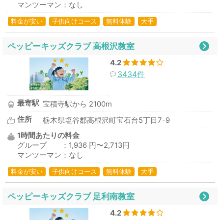
マンツーマン：なし
料金が安い
子供向けコース
無料体験
大手
ペッピーキッズクラブ 高根沢教室
4.2
3434件
最寄駅
宝積寺駅から 2100m
住所
栃木県塩谷郡高根沢町宝石台5丁目7-9
1時間あたりの料金
グループ ：1,936 円〜2,713円
マンツーマン：なし
料金が安い
子供向けコース
無料体験
大手
ペッピーキッズクラブ 足利南教室
4.2