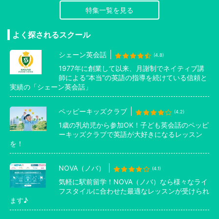
特集一覧を見る
よく探されるスクール
シェーン英会話
(4.8)
1977年に創業して以来、月謝制でネイティブ講
師による”本当”の英語の指導を続けている信頼と
実績の「シェーン英会話」
ペッピーキッズクラブ
(4.2)
1歳の乳幼児から参加OK！子ども英会話のペッピ
ーキッズクラブで英語が大好きになるレッスン
を！
NOVA（ノバ）
(4.1)
気軽に駅前留学！NOVA（ノバ）なら様々なライ
フスタイルに合わせた最適なレッスンが受けられ
ます♪