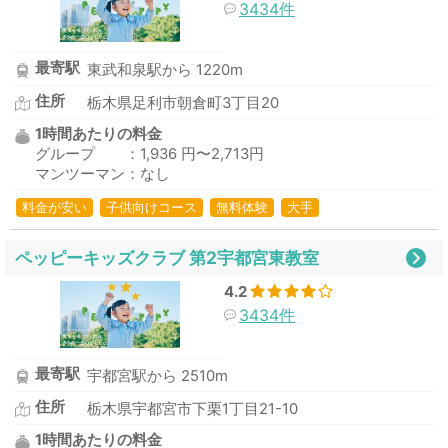
3434件
最寄駅
東武和泉駅から 1220m
住所
栃木県足利市朝倉町3丁目20
1時間あたりの料金
グループ ：1,936 円〜2,713円
マンツーマン：なし
料金が安い
子供向けコース
無料体験
大手
ペッピーキッズクラブ 第2宇都宮東教室
4.2
3434件
最寄駅
宇都宮駅から 2510m
住所
栃木県宇都宮市下栗1丁目21-10
1時間あたりの料金