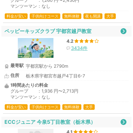
グループ ：1,260 円〜2,430円
マンツーマン：なし
料金が安い
子供向けコース
無料体験
夜も開講
大手
ペッピーキッズクラブ 宇都宮越戸教室
4.2
3434件
最寄駅
宇都宮駅から 2790m
住所
栃木県宇都宮市越戸4丁目6-7
1時間あたりの料金
グループ ：1,936 円〜2,713円
マンツーマン：なし
料金が安い
子供向けコース
無料体験
大手
ECCジュニア 今泉5丁目教室（栃木県）
4.1