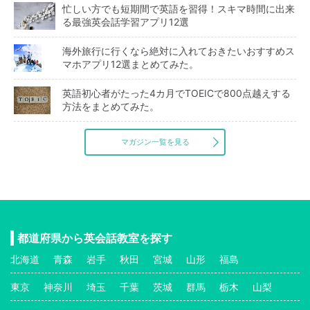
忙しい方でも短期間で英語を習得！スキマ時間に出来
る最強英会話学習アプリ12選
海外旅行に行くなら絶対に入れておきたいおすすめス
マホアプリ12選まとめてみた。
英語初心者がたった4カ月でTOEICで800点越えする
方法をまとめてみた。
マガジン一覧を見る
都道府県から英会話教室を探す
北海道
青森
岩手
秋田
宮城
山形
福島
東京
神奈川
埼玉
千葉
茨城
群馬
栃木
山梨