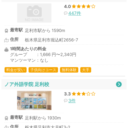
4.0
447件
最寄駅
足利市駅から 1590m
住所
栃木県足利市堀込町2656-7
1時間あたりの料金
グループ ：1,666 円〜2,340円
マンツーマン：なし
料金が安い
子供向けコース
無料体験
大手
ノア外語学院 足利校
3.3
3件
最寄駅
足利駅から 1930m
住所
栃木県足利市大月町3-2