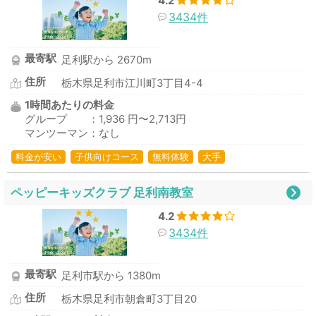
4.2
3434件
最寄駅
足利駅から 2670m
住所
栃木県足利市江川町3丁目4-4
1時間あたりの料金
グループ ：1,936 円〜2,713円
マンツーマン：なし
料金が安い
子供向けコース
無料体験
大手
ペッピーキッズクラブ 足利南教室
4.2
3434件
最寄駅
足利市駅から 1380m
住所
栃木県足利市朝倉町3丁目20