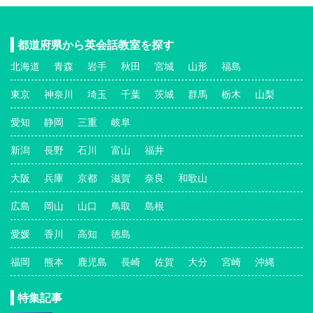
都道府県から英会話教室を探す
北海道
青森
岩手
秋田
宮城
山形
福島
東京
神奈川
埼玉
千葉
茨城
群馬
栃木
山梨
愛知
静岡
三重
岐阜
新潟
長野
石川
富山
福井
大阪
兵庫
京都
滋賀
奈良
和歌山
広島
岡山
山口
鳥取
島根
愛媛
香川
高知
徳島
福岡
熊本
鹿児島
長崎
佐賀
大分
宮崎
沖縄
特集記事