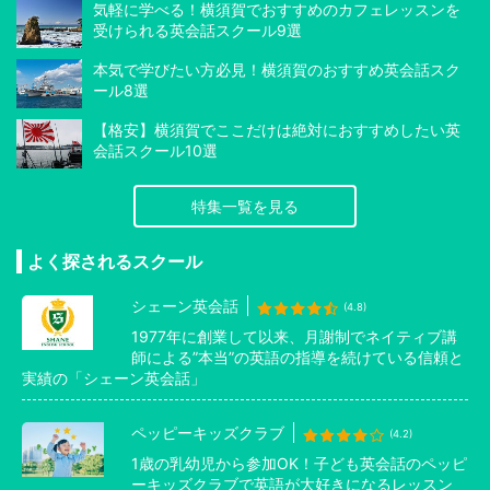
気軽に学べる！横須賀でおすすめのカフェレッスンを
受けられる英会話スクール9選
本気で学びたい方必見！横須賀のおすすめ英会話スク
ール8選
【格安】横須賀でここだけは絶対におすすめしたい英
会話スクール10選
特集一覧を見る
よく探されるスクール
シェーン英会話
(4.8)
1977年に創業して以来、月謝制でネイティブ講
師による”本当”の英語の指導を続けている信頼と
実績の「シェーン英会話」
ペッピーキッズクラブ
(4.2)
1歳の乳幼児から参加OK！子ども英会話のペッピ
ーキッズクラブで英語が大好きになるレッスン