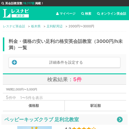
英会話教室数
19,117校
掲載！
マイページ
検索
オンライン英会話
レスナビ英会話
栃木県
足利駅周辺
2000円〜3000円
料金・価格の安い足利の格安英会話教室（3000円/h未
満）一覧
詳細条件を設定する
検索結果：
5件
1時間2,000円〜3,000円
5
件中
1〜5件を表示
価格順
駅近順
ペッピーキッズクラブ 足利北教室