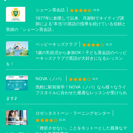
シェーン英会話
(4.8)
1977年に創業して以来、月謝制でネイティブ講
師による”本当”の英語の指導を続けている信頼と
実績の「シェーン英会話」
ペッピーキッズクラブ
(4.2)
1歳の乳幼児から参加OK！子ども英会話のペッピ
ーキッズクラブで英語が大好きになるレッスン
を！
NOVA（ノバ）
(4.1)
気軽に駅前留学！NOVA（ノバ）なら様々なライ
フスタイルに合わせた最適なレッスンが受けられ
ます♪
ロゼッタストーン・ラーニングセンター
(4.3)
「挫折させない」ことをモットーとした親身なマ