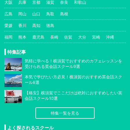
大阪
兵庫
京都
滋賀
奈良
和歌山
広島
岡山
山口
鳥取
島根
愛媛
香川
高知
徳島
福岡
熊本
鹿児島
長崎
佐賀
大分
宮崎
沖縄
特集記事
気軽に学べる！横須賀でおすすめのカフェレッスンを
受けられる英会話スクール9選
本気で学びたい方必見！横須賀のおすすめ英会話スク
ール8選
【格安】横須賀でここだけは絶対におすすめしたい英
会話スクール10選
特集一覧を見る
よく探されるスクール