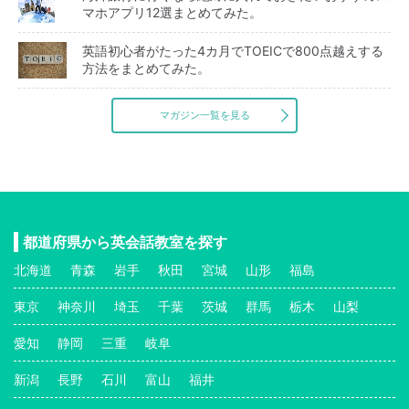
マホアプリ12選まとめてみた。
英語初心者がたった4カ月でTOEICで800点越えする
方法をまとめてみた。
マガジン一覧を見る
都道府県から英会話教室を探す
北海道
青森
岩手
秋田
宮城
山形
福島
東京
神奈川
埼玉
千葉
茨城
群馬
栃木
山梨
愛知
静岡
三重
岐阜
新潟
長野
石川
富山
福井