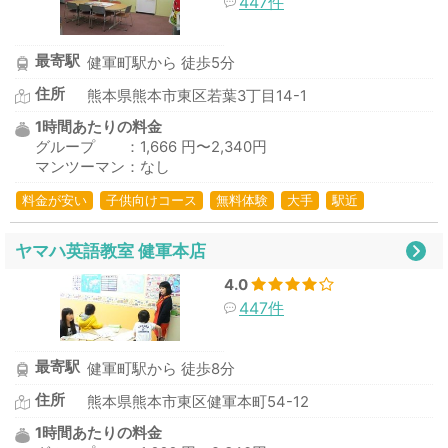
447件
最寄駅
健軍町駅から 徒歩5分
住所
熊本県熊本市東区若葉3丁目14-1
1時間あたりの料金
グループ ：1,666 円〜2,340円
マンツーマン：なし
料金が安い
子供向けコース
無料体験
大手
駅近
ヤマハ英語教室 健軍本店
4.0
447件
最寄駅
健軍町駅から 徒歩8分
住所
熊本県熊本市東区健軍本町54-12
1時間あたりの料金