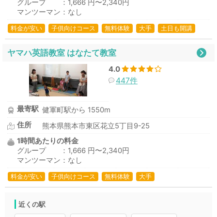
グループ ：1,666 円〜2,340円
マンツーマン：なし
料金が安い
子供向けコース
無料体験
大手
土日も開講
ヤマハ英語教室 はなたて教室
4.0
447件
最寄駅
健軍町駅から 1550m
住所
熊本県熊本市東区花立5丁目9-25
1時間あたりの料金
グループ ：1,666 円〜2,340円
マンツーマン：なし
料金が安い
子供向けコース
無料体験
大手
近くの駅