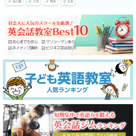
光の森
八代
熊本
玉名