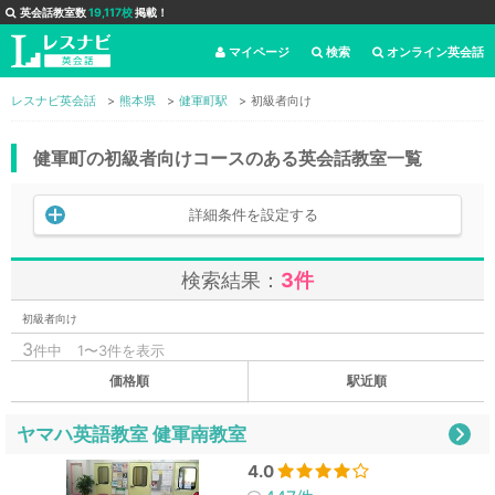
英会話教室数
19,117校
掲載！
マイページ
検索
オンライン英会話
レスナビ英会話
熊本県
健軍町駅
初級者向け
健軍町の初級者向けコースのある英会話教室一覧
詳細条件を設定する
検索結果：
3件
初級者向け
3
件中
1〜3件を表示
価格順
駅近順
ヤマハ英語教室 健軍南教室
4.0