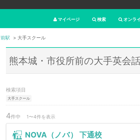
マイページ
検索
オンラ
所前駅
大手スクール
熊本城・市役所前の大手英会
検索項目
大手スクール
4
件中
1〜4件を表示
NOVA（ノバ） 下通校