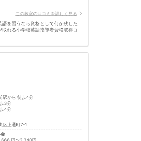
この教室の口コミを詳しく見る
英語を習うなら資格として何か残した
が取れる小学校英語指導者資格取得コ
前駅から 徒歩4分
歩3分
歩4分
区上通町7-1
料金
66 円〜2,340円