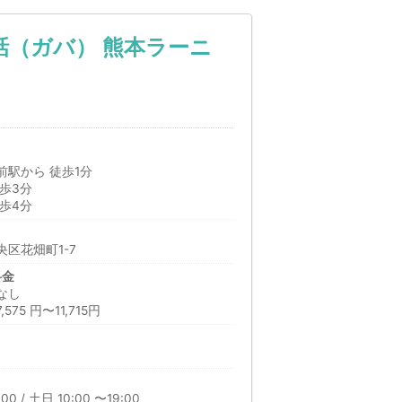
話（ガバ） 熊本ラーニ
駅から 徒歩1分
歩3分
歩4分
区花畑町1-7
料金
なし
75 円〜11,715円
00 / 土日 10:00 〜19:00