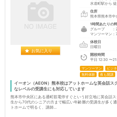
水道町駅から 徒
住所
熊本県熊本市中央
1時間あたりの
グループ ：2,5
マンツーマン：7,1
休校日
日曜日
お気に入り
開校時間
平日 12:30 〜21:
マンツーマン
ビジネ
無料体験
夜も開講
イーオン（AEON）熊本校はアットホームな英会話ス
なレベルの受講生にも対応しています
熊本市中央区にある通町筋電停すぐという好立地に英会話ス
生から70代のシニアの方まで幅広い年齢層の受講生が多く
トホームで明るく、講師...