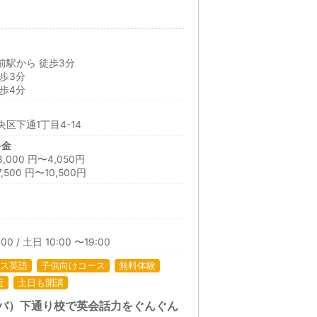
前駅から 徒歩3分
歩3分
歩4分
区下通1丁目4-14
料金
00 円〜4,050円
00 円〜10,500円
日
00 / 土日 10:00 〜19:00
ス英語
子供向けコース
無料体験
近
土日も開講
ノバ）下通り校で英会話力をぐんぐん