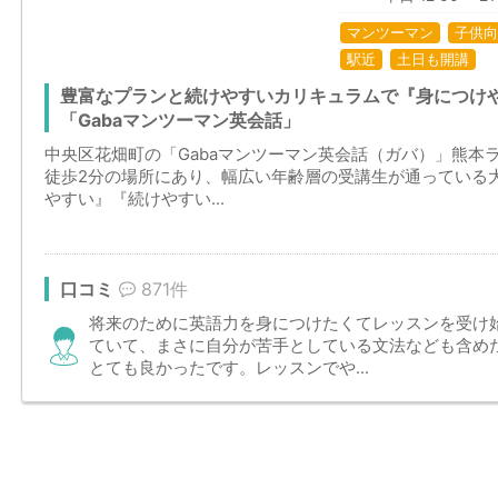
マンツーマン
子供向
駅近
土日も開講
豊富なプランと続けやすいカリキュラムで『身につけ
「Gabaマンツーマン英会話」
中央区花畑町の「Gabaマンツーマン英会話（ガバ）」熊本
徒歩2分の場所にあり、幅広い年齢層の受講生が通っている
やすい』『続けやすい...
口コミ
871件
将来のために英語力を身につけたくてレッスンを受け始
ていて、まさに自分が苦手としている文法なども含め
とても良かったです。レッスンでや...