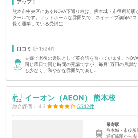
アップ！
熊本市中央区にあるNOVA下通り校は、熊本城・市役所前駅
クールです。アットホームな雰囲気で、ネイティブ講師やス
長く通学している受講生...
口コミ
1524件
夫婦で老後の趣味として英会話を習っています。NOV
同じ曜日で同じ時間の受講ですが、毎月1万円の月謝
も少なく、和やかな雰囲気で楽し...
イーオン（AEON） 熊本校
総合評価：
4.3
5542件
最寄駅
熊本城・市役所
通町筋駅から 徒