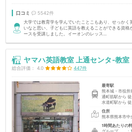
口コミ
5542件
大学では教育学を学んでいたことこもあり、せっかく
いなと思い、子どもに英語を教えることができる資格
ースを受講しました。イーオンのレッス...
ヤマハ英語教室 上通センタ-教室
総合評価：
4.0
447件
最寄駅
熊本城・市役所
通町筋駅から 徒
水道町駅から 徒
住所
熊本県熊本市中央
1時間あたりの
グループ ：1,6