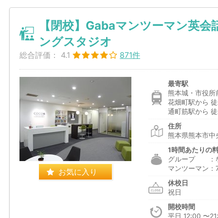
【閉校】Gabaマンツーマン英会
ングスタジオ
総合評価：
4.1
871件
最寄駅
熊本城・市役所前
花畑町駅から 徒
通町筋駅から 徒
住所
熊本県熊本市中央
1時間あたりの
グループ ：
マンツーマン：7,5
お気に入り
休校日
祝日
開校時間
平日 12:00 〜21: