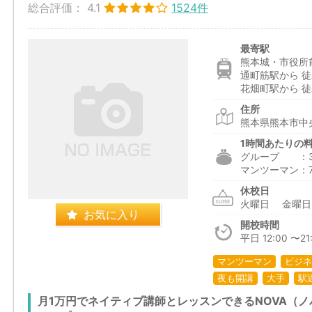
総合評価：
4.1
1524件
最寄駅
熊本城・市役所
通町筋駅から 徒
花畑町駅から 徒
住所
熊本県熊本市中央
1時間あたりの
グループ ：3,0
マンツーマン：7,5
休校日
火曜日 金曜
お気に入り
開校時間
平日 12:00 〜21:
マンツーマン
ビジネ
夜も開講
大手
駅
月1万円でネイティブ講師とレッスンできるNOVA（