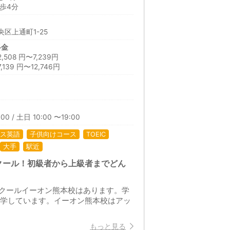
歩4分
区上通町1-25
料金
08 円〜7,239円
39 円〜12,746円
00 / 土日 10:00 〜19:00
ス英語
子供向けコース
TOEIC
大手
駅近
クール！初級者から上級者までどん
クールイーオン熊本校はあります。学
通学しています。イーオン熊本校はアッ
もっと見る