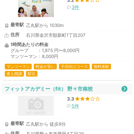
3.2
3件
最寄駅
乙丸駅から 1030m
住所
石川県金沢市額新町1丁目207
1時間あたりの料金
グループ ：1,875 円〜8,000円
マンツーマン：8,000円
マンツーマン
料金が安い
子供向けコース
無料体験
夜も開講
駅近
フィットアカデミー（fit） 野々市南校
3.3
5件
最寄駅
乙丸駅から 徒歩9分
住所