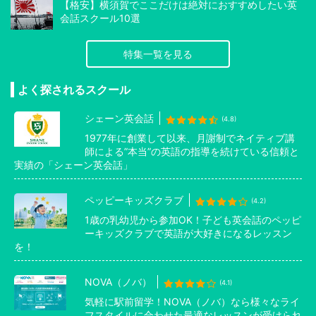
【格安】横須賀でここだけは絶対におすすめしたい英
会話スクール10選
特集一覧を見る
よく探されるスクール
シェーン英会話
(4.8)
1977年に創業して以来、月謝制でネイティブ講
師による”本当”の英語の指導を続けている信頼と
実績の「シェーン英会話」
ペッピーキッズクラブ
(4.2)
1歳の乳幼児から参加OK！子ども英会話のペッピ
ーキッズクラブで英語が大好きになるレッスン
を！
NOVA（ノバ）
(4.1)
気軽に駅前留学！NOVA（ノバ）なら様々なライ
フスタイルに合わせた最適なレッスンが受けられ