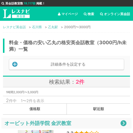
英会話教室数
19,117校
掲載！
マイページ
検索
オンライン英会話
レスナビ英会話
石川県
乙丸駅
2000円〜3000円
料金・価格の安い乙丸の格安英会話教室（3000円/h未
満）一覧
詳細条件を設定する
検索結果：
2件
1時間2,000円〜3,000円
2
件中
1〜2件を表示
価格順
駅近順
オービット外語学院 金沢教室