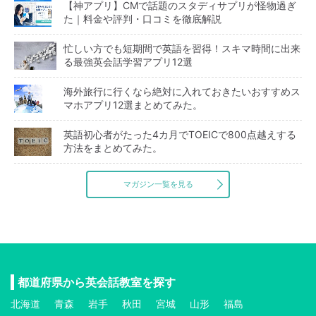
【神アプリ】CMで話題のスタディサプリが怪物過ぎ
た｜料金や評判・口コミを徹底解説
忙しい方でも短期間で英語を習得！スキマ時間に出来
る最強英会話学習アプリ12選
海外旅行に行くなら絶対に入れておきたいおすすめス
マホアプリ12選まとめてみた。
英語初心者がたった4カ月でTOEICで800点越えする
方法をまとめてみた。
マガジン一覧を見る
都道府県から英会話教室を探す
北海道
青森
岩手
秋田
宮城
山形
福島