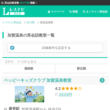
英会話教室数
19,117校
掲載！
マイページ
検索
オンライン英会話
レスナビ英会話
石川県
加賀温泉駅
加賀温泉の英会話教室一覧
詳細条件を設定する
2
件中
1〜2件を表示
価格順
駅近順
ペッピーキッズクラブ 加賀温泉教室
4.2
3434件
最寄駅
加賀温泉駅から 徒歩2分