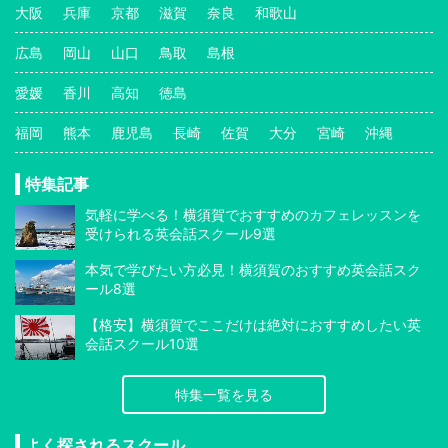
大阪
兵庫
京都
滋賀
奈良
和歌山
広島
岡山
山口
鳥取
島根
愛媛
香川
高知
徳島
福岡
熊本
鹿児島
長崎
佐賀
大分
宮崎
沖縄
特集記事
気軽に学べる！横須賀でおすすめのカフェレッスンを
受けられる英会話スクール9選
本気で学びたい方必見！横須賀のおすすめ英会話スク
ール8選
【格安】横須賀でここだけは絶対におすすめしたい英
会話スクール10選
特集一覧を見る
よく探されるスクール