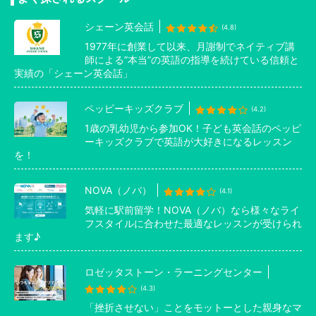
シェーン英会話
(4.8)
1977年に創業して以来、月謝制でネイティブ講
師による”本当”の英語の指導を続けている信頼と
実績の「シェーン英会話」
ペッピーキッズクラブ
(4.2)
1歳の乳幼児から参加OK！子ども英会話のペッピ
ーキッズクラブで英語が大好きになるレッスン
を！
NOVA（ノバ）
(4.1)
気軽に駅前留学！NOVA（ノバ）なら様々なライ
フスタイルに合わせた最適なレッスンが受けられ
ます♪
ロゼッタストーン・ラーニングセンター
(4.3)
「挫折させない」ことをモットーとした親身なマ