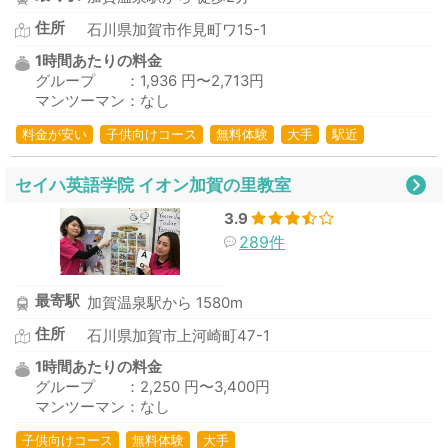
住所
石川県加賀市作見町ワ15-1
1時間あたりの料金
グループ ：1,936 円〜2,713円
マンツーマン：なし
料金が安い
子供向けコース
無料体験
大手
駅近
セイハ英語学院 イオン加賀の里教室
3.9
289件
最寄駅
加賀温泉駅から 1580m
住所
石川県加賀市上河崎町47-1
1時間あたりの料金
グループ ：2,250 円〜3,400円
マンツーマン：なし
子供向けコース
無料体験
大手