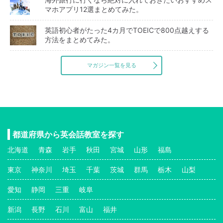
マホアプリ12選まとめてみた。
英語初心者がたった4カ月でTOEICで800点越えする
方法をまとめてみた。
マガジン一覧を見る
都道府県から英会話教室を探す
北海道
青森
岩手
秋田
宮城
山形
福島
東京
神奈川
埼玉
千葉
茨城
群馬
栃木
山梨
愛知
静岡
三重
岐阜
新潟
長野
石川
富山
福井