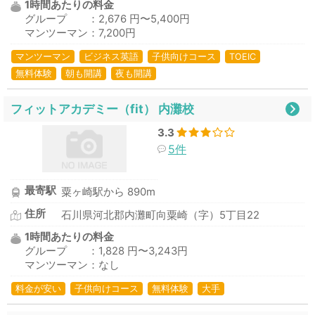
1時間あたりの料金
グループ ：2,676 円〜5,400円
マンツーマン：7,200円
マンツーマン
ビジネス英語
子供向けコース
TOEIC
無料体験
朝も開講
夜も開講
フィットアカデミー（fit） 内灘校
3.3
5件
最寄駅
粟ヶ崎駅から 890m
住所
石川県河北郡内灘町向粟崎（字）5丁目22
1時間あたりの料金
グループ ：1,828 円〜3,243円
マンツーマン：なし
料金が安い
子供向けコース
無料体験
大手