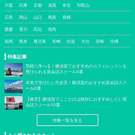
大阪
兵庫
京都
滋賀
奈良
和歌山
広島
岡山
山口
鳥取
島根
愛媛
香川
高知
徳島
福岡
熊本
鹿児島
長崎
佐賀
大分
宮崎
沖縄
特集記事
気軽に学べる！横須賀でおすすめのカフェレッスンを
受けられる英会話スクール9選
本気で学びたい方必見！横須賀のおすすめ英会話スク
ール8選
【格安】横須賀でここだけは絶対におすすめしたい英
会話スクール10選
特集一覧を見る