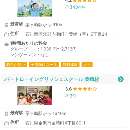
4.2
3434件
最寄駅
粟ヶ崎駅から 910m
住所
石川県河北郡内灘町向粟崎（字）5丁目24
1時間あたりの料金
グループ ：1,936 円〜2,713円
マンツーマン：なし
料金が安い
子供向けコース
無料体験
大手
バートロ・イングリッシュスクール 栗崎校
3.6
3件
最寄駅
粟ヶ崎駅から 1640m
住所
石川県金沢市粟崎町4丁目80-1