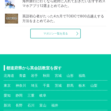
海外旅行に行くなら絶対に入れておきたいおすすめス
マホアプリ12選まとめてみた。
英語初心者がたった4カ月でTOEICで800点越えする
方法をまとめてみた。
マガジン一覧を見る
都道府県から英会話教室を探す
北海道
青森
岩手
秋田
宮城
山形
福島
東京
神奈川
埼玉
千葉
茨城
群馬
栃木
山梨
愛知
静岡
三重
岐阜
新潟
長野
石川
富山
福井