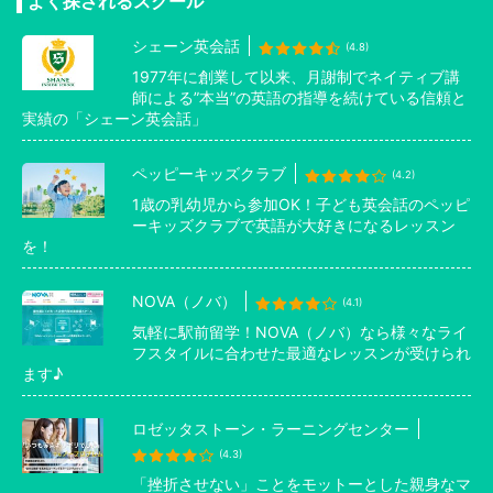
よく探されるスクール
シェーン英会話
(4.8)
1977年に創業して以来、月謝制でネイティブ講
師による”本当”の英語の指導を続けている信頼と
実績の「シェーン英会話」
ペッピーキッズクラブ
(4.2)
1歳の乳幼児から参加OK！子ども英会話のペッピ
ーキッズクラブで英語が大好きになるレッスン
を！
NOVA（ノバ）
(4.1)
気軽に駅前留学！NOVA（ノバ）なら様々なライ
フスタイルに合わせた最適なレッスンが受けられ
ます♪
ロゼッタストーン・ラーニングセンター
(4.3)
「挫折させない」ことをモットーとした親身なマ