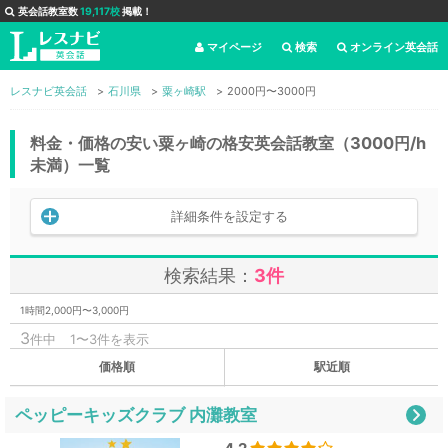
英会話教室数
19,117校
掲載！
マイページ
検索
オンライン英会話
レスナビ英会話
石川県
粟ヶ崎駅
2000円〜3000円
料金・価格の安い粟ヶ崎の格安英会話教室（3000円/h
未満）一覧
詳細条件を設定する
検索結果：
3件
1時間2,000円〜3,000円
3
件中
1〜3件を表示
価格順
駅近順
ペッピーキッズクラブ 内灘教室