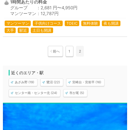
1時間あたりの料金
グループ ：2,681 円〜4,950円
マンツーマン：12,787円
マンツーマン
子供向けコース
TOEIC
無料体験
夜も開講
大手
駅近
土日も開講
前へ
1
2
近くのエリア・駅
あざみ野 (19)
鷺沼 (22)
宮崎台・宮前平 (16)
センター南・センター北 (24)
市が尾 (5)