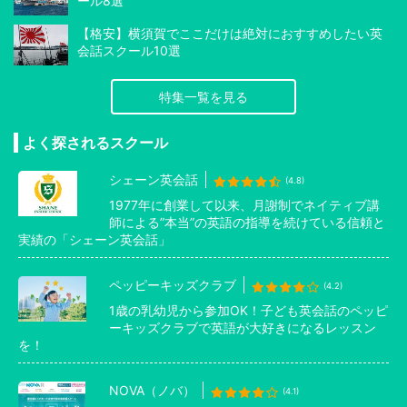
ール8選
【格安】横須賀でここだけは絶対におすすめしたい英
会話スクール10選
特集一覧を見る
よく探されるスクール
シェーン英会話
(4.8)
1977年に創業して以来、月謝制でネイティブ講
師による”本当”の英語の指導を続けている信頼と
実績の「シェーン英会話」
ペッピーキッズクラブ
(4.2)
1歳の乳幼児から参加OK！子ども英会話のペッピ
ーキッズクラブで英語が大好きになるレッスン
を！
NOVA（ノバ）
(4.1)