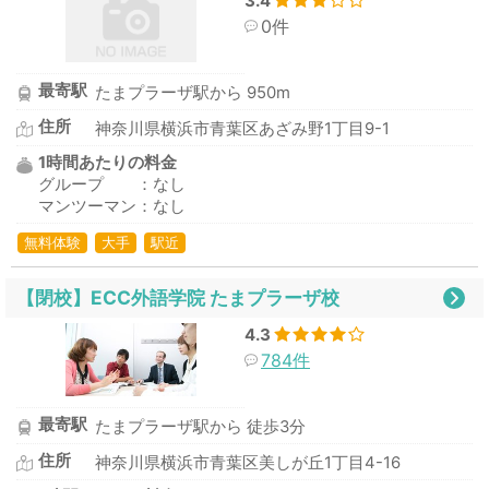
3.4
0件
最寄駅
たまプラーザ駅から 950m
住所
神奈川県横浜市青葉区あざみ野1丁目9-1
1時間あたりの料金
グループ ：なし
マンツーマン：なし
無料体験
大手
駅近
【閉校】ECC外語学院 たまプラーザ校
4.3
784件
最寄駅
たまプラーザ駅から 徒歩3分
住所
神奈川県横浜市青葉区美しが丘1丁目4-16