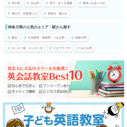
市が尾
北山田
登戸・向ヶ丘遊園
都筑ふれあいの丘
溝の口・武蔵溝ノ口
青葉台・藤が丘
神奈川県の人気のエリア・駅から探す
横浜
中央林間・南林間・つきみ野
相模大野
センター南・センター北
たまプラーザ
あざみ野