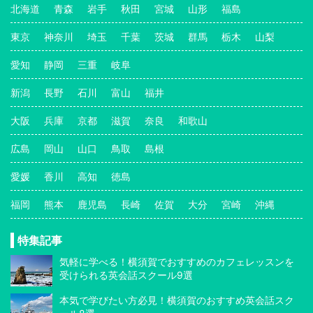
北海道
青森
岩手
秋田
宮城
山形
福島
東京
神奈川
埼玉
千葉
茨城
群馬
栃木
山梨
愛知
静岡
三重
岐阜
新潟
長野
石川
富山
福井
大阪
兵庫
京都
滋賀
奈良
和歌山
広島
岡山
山口
鳥取
島根
愛媛
香川
高知
徳島
福岡
熊本
鹿児島
長崎
佐賀
大分
宮崎
沖縄
特集記事
気軽に学べる！横須賀でおすすめのカフェレッスンを
受けられる英会話スクール9選
本気で学びたい方必見！横須賀のおすすめ英会話スク