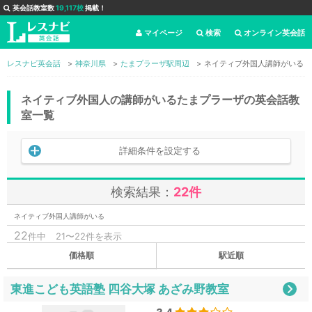
英会話教室数
19,117校
掲載！
マイページ
検索
オンライン英会話
レスナビ英会話
神奈川県
たまプラーザ駅周辺
ネイティブ外国人講師がいる
ネイティブ外国人の講師がいるたまプラーザの英会話教
室一覧
詳細条件を設定する
検索結果：
22件
ネイティブ外国人講師がいる
22
件中
21〜22件を表示
価格順
駅近順
東進こども英語塾 四谷大塚 あざみ野教室