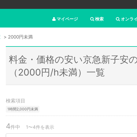
マイページ
検索
オンラ
駅
2000円未満
料金・価格の安い京急新子安
（2000円/h未満）一覧
検索項目
1時間2,000円未満
4
件中
1〜4件を表示