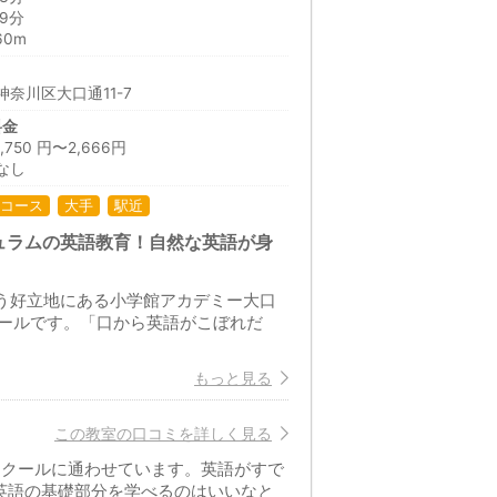
9分
60m
奈川区大口通11-7
料金
50 円〜2,666円
なし
コース
大手
駅近
ュラムの英語教育！自然な英語が身
いう好立地にある小学館アカデミー大口
ールです。「口から英語がこぼれだ
もっと見る
この教室の口コミを詳しく見る
スクールに通わせています。英語がすで
英語の基礎部分を学べるのはいいなと