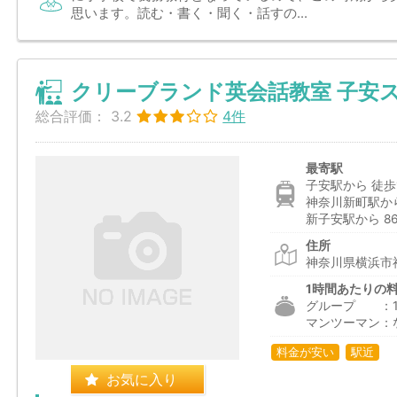
思います。読む・書く・聞く・話すの...
クリーブランド英会話教室 子安
総合評価：
3.2
4件
最寄駅
子安駅から 徒歩
神奈川新町駅から
新子安駅から 8
住所
神奈川県横浜市神
1時間あたりの
グループ ：1,
マンツーマン：
料金が安い
駅近
お気に入り