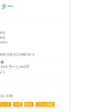
ンター
4分
9分
40m
奈川区大口仲町35-5
料金
66 円〜2,340円
なし
:00 不明
コース
大手
駅近
土日も開講