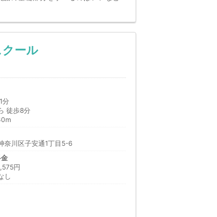
スクール
1分
 徒歩8分
60m
奈川区子安通1丁目5-6
料金
575円
なし