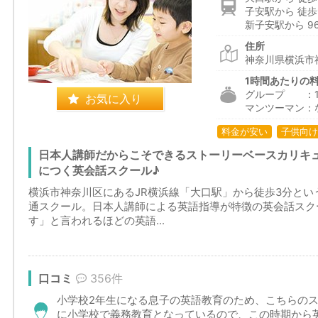
子安駅から 徒歩
新子安駅から 9
住所
神奈川県横浜市神
1時間あたりの
グループ ：1,7
お気に入り
マンツーマン：
料金が安い
子供向け
日本人講師だからこそできるストーリーベースカリキ
につく英会話スクール♪
横浜市神奈川区にあるJR横浜線「大口駅」から徒歩3分と
通スクール。日本人講師による英語指導が特徴の英会話スク
す」と言われるほどの英語...
口コミ
356件
小学校2年生になる息子の英語教育のため、こちらの
に小学校で義務教育となっているので、この時期から