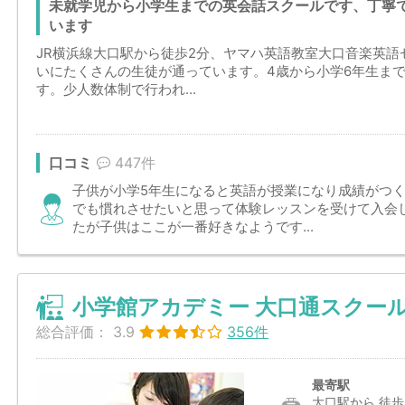
未就学児から小学生までの英会話スクールです、丁寧
います
JR横浜線大口駅から徒歩2分、ヤマハ英語教室大口音楽英
いにたくさんの生徒が通っています。4歳から小学6年生ま
す。少人数体制で行われ...
口コミ
447件
子供が小学5年生になると英語が授業になり成績がつ
でも慣れさせたいと思って体験レッスンを受けて入会
たが子供はここが一番好きなようです...
小学館アカデミー 大口通スクー
総合評価：
3.9
356件
最寄駅
大口駅から 徒歩