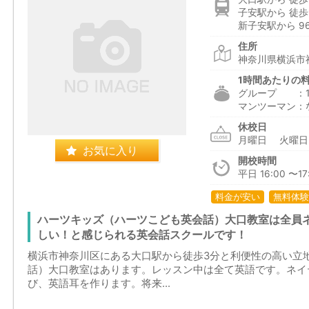
子安駅から 徒歩
新子安駅から 9
住所
神奈川県横浜市神
1時間あたりの
グループ ：1,
マンツーマン：
休校日
月曜日 火曜
お気に入り
開校時間
平日 16:00 〜17
料金が安い
無料体験
ハーツキッズ（ハーツこども英会話）大口教室は全員
しい！と感じられる英会話スクールです！
横浜市神奈川区にある大口駅から徒歩3分と利便性の高い立
話）大口教室はあります。レッスン中は全て英語です。ネイ
び、英語耳を作ります。将来...