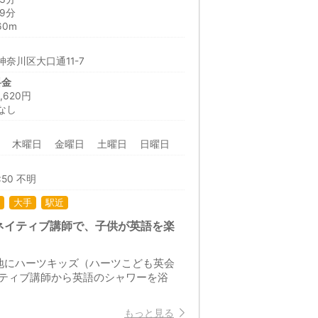
9分
60m
奈川区大口通11-7
料金
620円
なし
日 木曜日 金曜日 土曜日 日曜日
:50 不明
大手
駅近
ネイティブ講師で、子供が英語を楽
地にハーツキッズ（ハーツこども英会
ティブ講師から英語のシャワーを浴
もっと見る