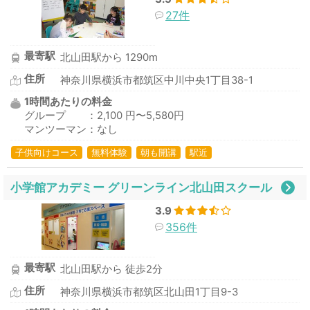
27件
最寄駅
北山田駅から 1290m
住所
神奈川県横浜市都筑区中川中央1丁目38-1
1時間あたりの料金
グループ ：2,100 円〜5,580円
マンツーマン：なし
子供向けコース
無料体験
朝も開講
駅近
小学館アカデミー グリーンライン北山田スクール
3.9
356件
最寄駅
北山田駅から 徒歩2分
住所
神奈川県横浜市都筑区北山田1丁目9-3