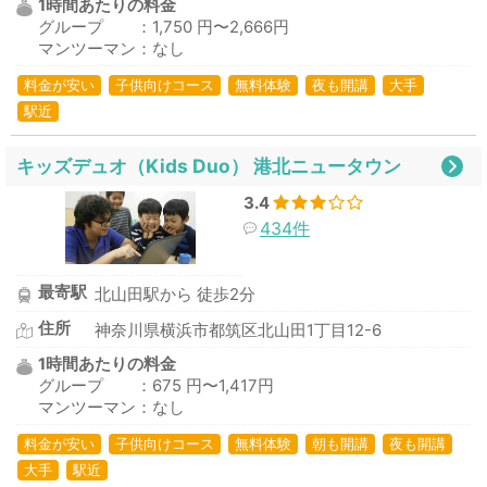
1時間あたりの料金
グループ ：1,750 円〜2,666円
マンツーマン：なし
料金が安い
子供向けコース
無料体験
夜も開講
大手
駅近
キッズデュオ（Kids Duo） 港北ニュータウン
3.4
434件
最寄駅
北山田駅から 徒歩2分
住所
神奈川県横浜市都筑区北山田1丁目12-6
1時間あたりの料金
グループ ：675 円〜1,417円
マンツーマン：なし
料金が安い
子供向けコース
無料体験
朝も開講
夜も開講
大手
駅近