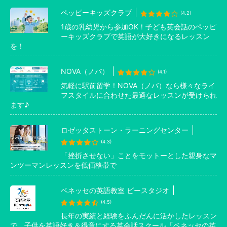
ペッピーキッズクラブ
(4.2)
1歳の乳幼児から参加OK！子ども英会話のペッピ
ーキッズクラブで英語が大好きになるレッスン
を！
NOVA（ノバ）
(4.1)
気軽に駅前留学！NOVA（ノバ）なら様々なライ
フスタイルに合わせた最適なレッスンが受けられ
ます♪
ロゼッタストーン・ラーニングセンター
(4.3)
「挫折させない」ことをモットーとした親身なマ
ンツーマンレッスンを低価格帯で
ベネッセの英語教室 ビースタジオ
(4.5)
長年の実績と経験をふんだんに活かしたレッスン
で、子供を英語好き＆得意にする英会話スクール「ベネッセの英