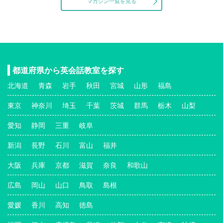
マガジン一覧を見る
都道府県から英会話教室を探す
北海道
青森
岩手
秋田
宮城
山形
福島
東京
神奈川
埼玉
千葉
茨城
群馬
栃木
山梨
愛知
静岡
三重
岐阜
新潟
長野
石川
富山
福井
大阪
兵庫
京都
滋賀
奈良
和歌山
広島
岡山
山口
鳥取
島根
愛媛
香川
高知
徳島