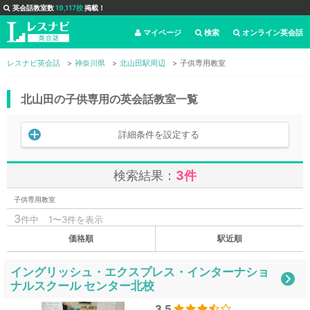
英会話教室数
19,117校
掲載！
マイページ
検索
オンライン英会話
レスナビ英会話
神奈川県
北山田駅周辺
子供専用教室
北山田の子供専用の英会話教室一覧
詳細条件を設定する
検索結果：
3件
子供専用教室
3
件中
1〜3件を表示
価格順
駅近順
イングリッシュ・エクスプレス・インターナショ
ナルスクール センター北校
3.5