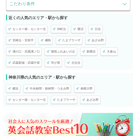
こだわり条件
近くの人気のエリア・駅から探す
センター南・センター北
仲町台
鷺沼
日吉
宮崎台・宮前平
綱島
たまプラーザ
あざみ野
溝の口・武蔵溝ノ口
都筑ふれあいの丘
新横浜
大倉山
武蔵新城・武蔵中原
市が尾
元住吉
神奈川県の人気のエリア・駅から探す
横浜
中央林間・南林間・つきみ野
相模大野
センター南・センター北
たまプラーザ
あざみ野