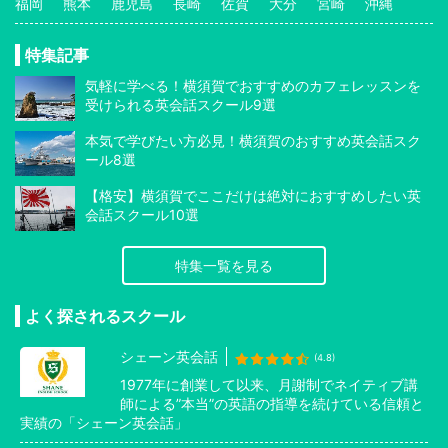
福岡
熊本
鹿児島
長崎
佐賀
大分
宮崎
沖縄
特集記事
気軽に学べる！横須賀でおすすめのカフェレッスンを
受けられる英会話スクール9選
本気で学びたい方必見！横須賀のおすすめ英会話スク
ール8選
【格安】横須賀でここだけは絶対におすすめしたい英
会話スクール10選
特集一覧を見る
よく探されるスクール
シェーン英会話
(4.8)
1977年に創業して以来、月謝制でネイティブ講
師による”本当”の英語の指導を続けている信頼と
実績の「シェーン英会話」