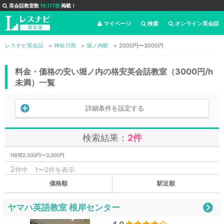
英会話教室数
19,117校
掲載！
マイページ
検索
オンライン英会話
レスナビ英会話
神奈川県
堀ノ内駅
2000円〜3000円
料金・価格の安い堀ノ内の格安英会話教室（3000円/h
未満）一覧
詳細条件を設定する
検索結果：
2件
1時間2,000円〜3,000円
2
件中
1〜2件を表示
価格順
駅近順
ヤマハ英語教室 根岸センター