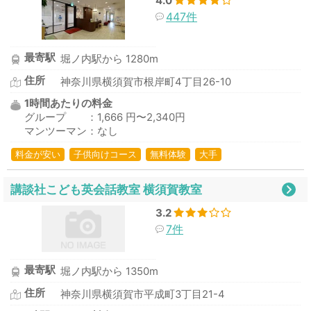
4.0
447件
最寄駅
堀ノ内駅から 1280m
住所
神奈川県横須賀市根岸町4丁目26-10
1時間あたりの料金
グループ ：1,666 円〜2,340円
マンツーマン：なし
料金が安い
子供向けコース
無料体験
大手
講談社こども英会話教室 横須賀教室
3.2
7件
最寄駅
堀ノ内駅から 1350m
住所
神奈川県横須賀市平成町3丁目21-4