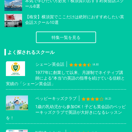
本気で学びたい方必見！横須賀のおすすめ英会話スク
ール8選
【格安】横須賀でここだけは絶対におすすめしたい英
会話スクール10選
特集一覧を見る
よく探されるスクール
シェーン英会話
(4.8)
1977年に創業して以来、月謝制でネイティブ講
師による”本当”の英語の指導を続けている信頼と
実績の「シェーン英会話」
ペッピーキッズクラブ
(4.2)
1歳の乳幼児から参加OK！子ども英会話のペッピ
ーキッズクラブで英語が大好きになるレッスン
を！