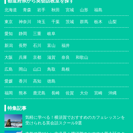
都道府県から英会話教室を探す
北海道
青森
岩手
秋田
宮城
山形
福島
東京
神奈川
埼玉
千葉
茨城
群馬
栃木
山梨
愛知
静岡
三重
岐阜
新潟
長野
石川
富山
福井
大阪
兵庫
京都
滋賀
奈良
和歌山
広島
岡山
山口
鳥取
島根
愛媛
香川
高知
徳島
福岡
熊本
鹿児島
長崎
佐賀
大分
宮崎
沖縄
特集記事
気軽に学べる！横須賀でおすすめのカフェレッスンを
受けられる英会話スクール9選