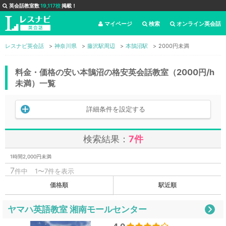
英会話教室数
19,117校
掲載！
マイページ
検索
オンライン英会話
レスナビ英会話
神奈川県
藤沢駅周辺
本鵠沼駅
2000円未満
料金・価格の安い本鵠沼の格安英会話教室（2000円/h
未満）一覧
詳細条件を設定する
検索結果：
7件
1時間2,000円未満
7
件中
1〜7件を表示
価格順
駅近順
ヤマハ英語教室 湘南モールセンター