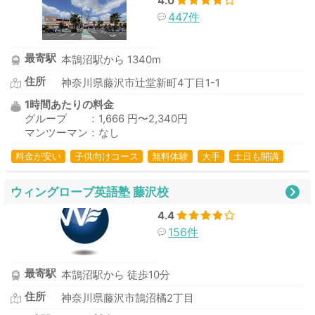
4.0
447件
最寄駅
本鵠沼駅から 1340m
住所
神奈川県藤沢市辻堂新町4丁目1-1
1時間あたりの料金
グループ ：1,666 円〜2,340円
マンツーマン：なし
料金が安い
子供向けコース
無料体験
大手
土日も開講
ウィングローブ英語塾 藤沢校
4.4
156件
最寄駅
本鵠沼駅から 徒歩10分
住所
神奈川県藤沢市鵠沼橘2丁目