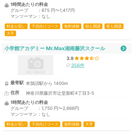
1時間あたりの料金
グループ ：675 円〜1,417円
マンツーマン：なし
料金が安い
子供向けコース
無料体験
朝も開講
夜も開講
大手
小学館アカデミー Mr.Max湘南藤沢スクール
3.9
356件
最寄駅
本鵠沼駅から 1400m
住所
神奈川県藤沢市辻堂新町4丁目3-5
1時間あたりの料金
グループ ：1,750 円〜2,666円
マンツーマン：なし
料金が安い
子供向けコース
無料体験
大手