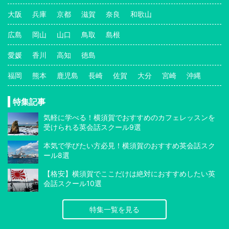
大阪
兵庫
京都
滋賀
奈良
和歌山
広島
岡山
山口
鳥取
島根
愛媛
香川
高知
徳島
福岡
熊本
鹿児島
長崎
佐賀
大分
宮崎
沖縄
特集記事
気軽に学べる！横須賀でおすすめのカフェレッスンを
受けられる英会話スクール9選
本気で学びたい方必見！横須賀のおすすめ英会話スク
ール8選
【格安】横須賀でここだけは絶対におすすめしたい英
会話スクール10選
特集一覧を見る