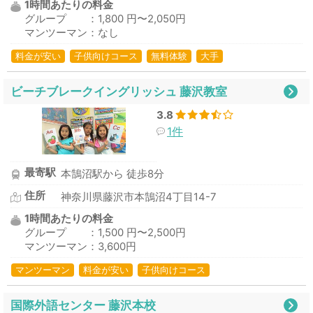
1時間あたりの料金
グループ ：1,800 円〜2,050円
マンツーマン：なし
料金が安い
子供向けコース
無料体験
大手
ビーチブレークイングリッシュ 藤沢教室
3.8
1件
最寄駅
本鵠沼駅から 徒歩8分
住所
神奈川県藤沢市本鵠沼4丁目14-7
1時間あたりの料金
グループ ：1,500 円〜2,500円
マンツーマン：3,600円
マンツーマン
料金が安い
子供向けコース
国際外語センター 藤沢本校