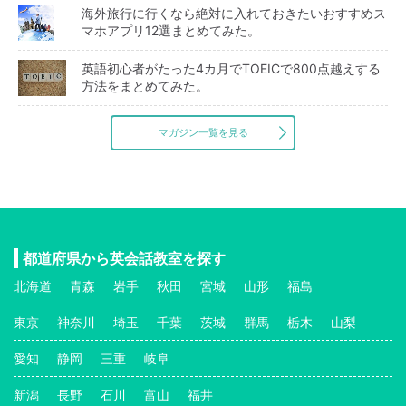
海外旅行に行くなら絶対に入れておきたいおすすめス
マホアプリ12選まとめてみた。
英語初心者がたった4カ月でTOEICで800点越えする
方法をまとめてみた。
マガジン一覧を見る
都道府県から英会話教室を探す
北海道
青森
岩手
秋田
宮城
山形
福島
東京
神奈川
埼玉
千葉
茨城
群馬
栃木
山梨
愛知
静岡
三重
岐阜
新潟
長野
石川
富山
福井