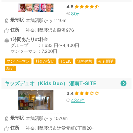
4.5
80件
最寄駅
本鵠沼駅から 1110m
住所
神奈川県藤沢市藤沢976
1時間あたりの料金
グループ ：1,633 円〜4,400円
マンツーマン：7,200円
マンツーマン
料金が安い
TOEIC
無料体験
夜も開講
駅近
キッズデュオ（Kids Duo） 湘南T-SITE
3.4
434件
最寄駅
本鵠沼駅から 1070m
住所
神奈川県藤沢市辻堂元町6丁目20-1