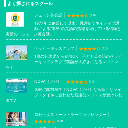
よく探されるスクール
シェーン英会話
(4.8)
1977年に創業して以来、月謝制でネイティブ講
師による”本当”の英語の指導を続けている信頼と
実績の「シェーン英会話」
ペッピーキッズクラブ
(4.2)
1歳の乳幼児から参加OK！子ども英会話のペッピ
ーキッズクラブで英語が大好きになるレッスン
を！
NOVA（ノバ）
(4.1)
気軽に駅前留学！NOVA（ノバ）なら様々なライ
フスタイルに合わせた最適なレッスンが受けられ
ます♪
ロゼッタストーン・ラーニングセンター
(4.3)