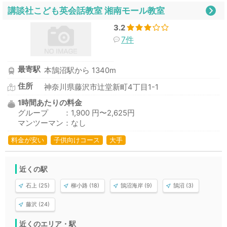
講談社こども英会話教室 湘南モール教室
3.2
7件
最寄駅
本鵠沼駅から 1340m
住所
神奈川県藤沢市辻堂新町4丁目1-1
1時間あたりの料金
グループ ：1,900 円〜2,625円
マンツーマン：なし
料金が安い
子供向けコース
大手
近くの駅
石上 (25)
柳小路 (18)
鵠沼海岸 (9)
鵠沼 (3)
藤沢 (24)
近くのエリア・駅