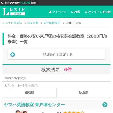
英会話教室数
19,117校
掲載！
マイページ
検索
オンライン英会話
レスナビ英会話
神奈川県
東戸塚駅周辺
2000円未満
料金・価格の安い東戸塚の格安英会話教室（2000円/h
未満）一覧
詳細条件を設定する
検索結果：
6件
1時間2,000円未満
6
件中
1〜6件を表示
価格順
駅近順
ヤマハ英語教室 東戸塚センター