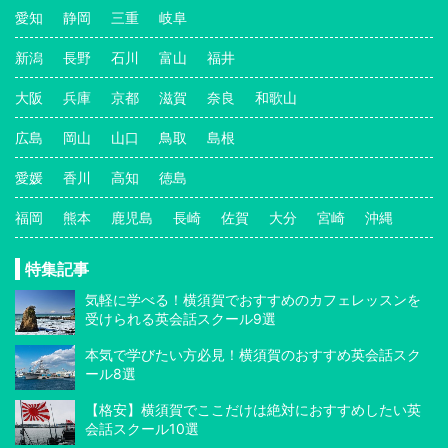
愛知
静岡
三重
岐阜
新潟
長野
石川
富山
福井
大阪
兵庫
京都
滋賀
奈良
和歌山
広島
岡山
山口
鳥取
島根
愛媛
香川
高知
徳島
福岡
熊本
鹿児島
長崎
佐賀
大分
宮崎
沖縄
特集記事
気軽に学べる！横須賀でおすすめのカフェレッスンを
受けられる英会話スクール9選
本気で学びたい方必見！横須賀のおすすめ英会話スク
ール8選
【格安】横須賀でここだけは絶対におすすめしたい英
会話スクール10選