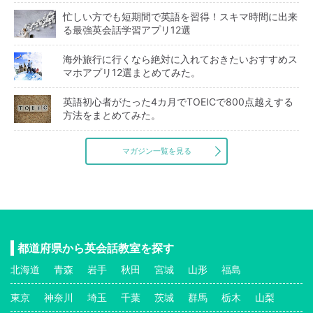
忙しい方でも短期間で英語を習得！スキマ時間に出来
る最強英会話学習アプリ12選
海外旅行に行くなら絶対に入れておきたいおすすめス
マホアプリ12選まとめてみた。
英語初心者がたった4カ月でTOEICで800点越えする
方法をまとめてみた。
マガジン一覧を見る
都道府県から英会話教室を探す
北海道
青森
岩手
秋田
宮城
山形
福島
東京
神奈川
埼玉
千葉
茨城
群馬
栃木
山梨