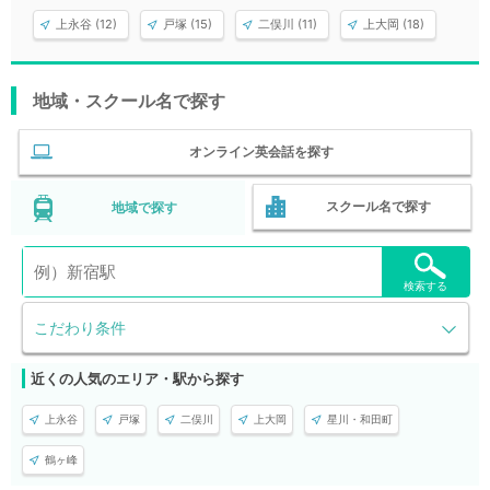
上永谷 (12)
戸塚 (15)
二俣川 (11)
上大岡 (18)
地域・スクール名で探す
オンライン英会話を探す
スクール名で探す
地域で探す
検索する
こだわり条件
近くの人気のエリア・駅から探す
上永谷
戸塚
二俣川
上大岡
星川・和田町
鶴ヶ峰