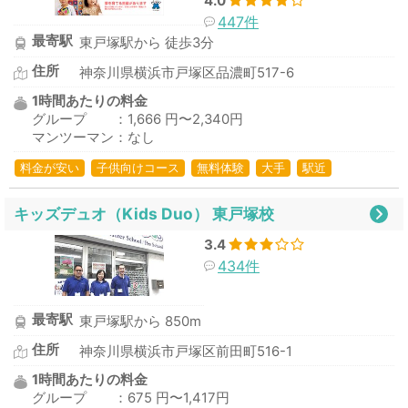
4.0
447件
最寄駅
東戸塚駅から 徒歩3分
住所
神奈川県横浜市戸塚区品濃町517-6
1時間あたりの料金
グループ ：1,666 円〜2,340円
マンツーマン：なし
料金が安い
子供向けコース
無料体験
大手
駅近
キッズデュオ（Kids Duo） 東戸塚校
3.4
434件
最寄駅
東戸塚駅から 850m
住所
神奈川県横浜市戸塚区前田町516-1
1時間あたりの料金
グループ ：675 円〜1,417円