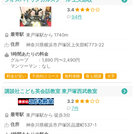
3.4
94件
最寄駅
東戸塚駅から 1740m
住所
神奈川県横浜市戸塚区上矢部町773-22
1時間あたりの料金
グループ ：1,890 円〜2,490円
マンツーマン：なし
料金が安い
子供向けコース
無料体験
夜も開講
大手
講談社こども英会話教室 東戸塚西武教室
3.2
7件
最寄駅
東戸塚駅から 徒歩3分
住所
神奈川県横浜市戸塚区品濃町537-1