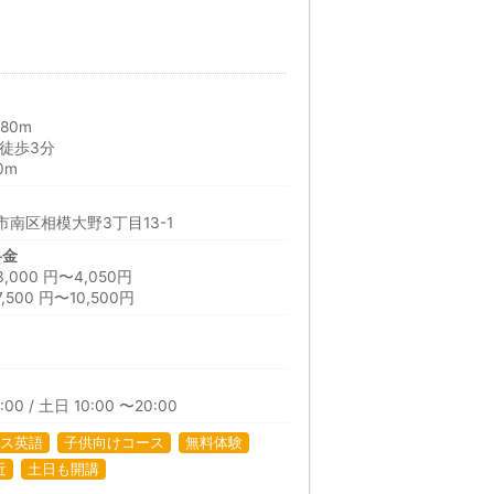
80m
徒歩3分
0m
南区相模大野3丁目13-1
料金
00 円〜4,050円
00 円〜10,500円
:00 / 土日 10:00 〜20:00
ス英語
子供向けコース
無料体験
近
土日も開講