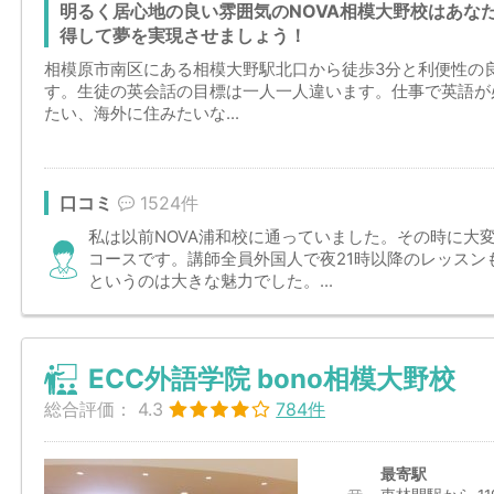
明るく居心地の良い雰囲気のNOVA相模大野校はあな
得して夢を実現させましょう！
相模原市南区にある相模大野駅北口から徒歩3分と利便性の良
す。生徒の英会話の目標は一人一人違います。仕事で英語が
たい、海外に住みたいな...
口コミ
1524件
私は以前NOVA浦和校に通っていました。その時に大
コースです。講師全員外国人で夜21時以降のレッスン
というのは大きな魅力でした。...
ECC外語学院 bono相模大野校
総合評価：
4.3
784件
最寄駅