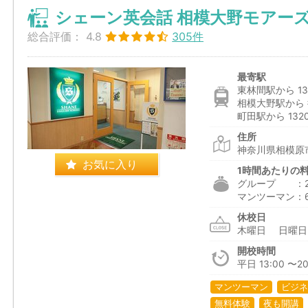
シェーン英会話 相模大野モアー
総合評価：
4.8
305件
最寄駅
東林間駅から 13
相模大野駅から 
町田駅から 132
住所
神奈川県相模原市
お気に入り
1時間あたりの
グループ ：2,3
マンツーマン：6,1
休校日
木曜日 日曜
開校時間
平日 13:00 〜20:
マンツーマン
ビジネ
無料体験
夜も開講