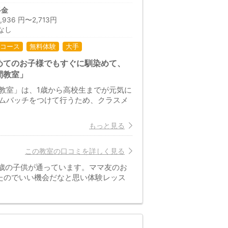
料金
36 円〜2,713円
なし
コース
無料体験
大手
めてのお子様でもすぐに馴染めて、
間教室」
教室」は、1歳から高校生までが元気に
ムバッチをつけて行うため、クラスメ
もっと見る
この教室の口コミを詳しく見る
歳の子供が通っています。ママ友のお
たのでいい機会だなと思い体験レッス