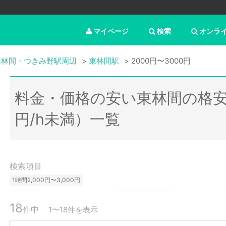
マイページ
検索
オンラ
南林間・つきみ野駅周辺
東林間駅
2000円〜3000円
料金・価格の安い東林間の格安
円/h未満）一覧
検索項目
1時間2,000円〜3,000円
18
件中
1〜18件を表示