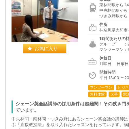
東林間駅から 14
中央林間駅から 
つきみ野駅から 1
住所
神奈川県大和市中
1時間あたりの
グループ ：2,3
お気に入り
マンツーマン：6,1
休校日
月曜日 日曜
開校時間
平日 13:00 〜20
マンツーマン
ビジネ
無料体験
大手
駅
シェーン英会話講師の採用条件は超難関！その狭き門
ています。
中央林間・南林間・つきみ野にあるシェーン英会話の講師は
ぶ「直接教授法」を取り入れたレッスンを行っています。講