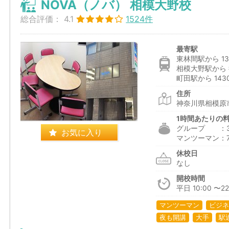
NOVA（ノバ） 相模大野校
総合評価：
4.1
1524件
最寄駅
東林間駅から 13
相模大野駅から 
町田駅から 143
住所
神奈川県相模原市
1時間あたりの
グループ ：3,0
お気に入り
マンツーマン：7,5
休校日
なし
開校時間
平日 10:00 〜22
マンツーマン
ビジネ
夜も開講
大手
駅