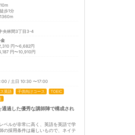
10m
徒歩1分
360m
央林間3丁目3-4
料金
10 円〜6,682円
87 円〜10,910円
日
:00 / 土日 10:30 〜17:00
ス英語
子供向けコース
TOEIC
近
を通過した優秀な講師陣で構成され
レベルが非常に高く、英語を英語で学
師の採用条件は厳しいもので、ネイテ