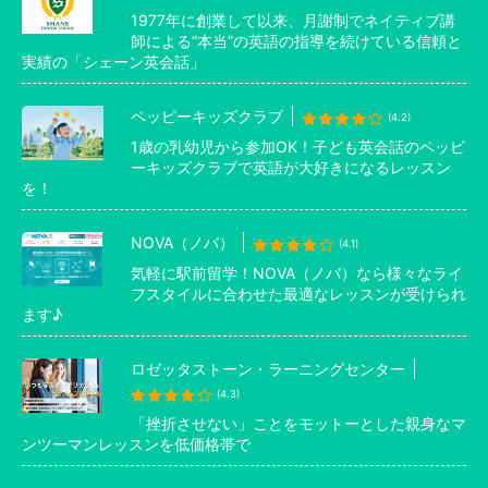
1977年に創業して以来、月謝制でネイティブ講
師による”本当”の英語の指導を続けている信頼と
実績の「シェーン英会話」
ペッピーキッズクラブ
(4.2)
1歳の乳幼児から参加OK！子ども英会話のペッピ
ーキッズクラブで英語が大好きになるレッスン
を！
NOVA（ノバ）
(4.1)
気軽に駅前留学！NOVA（ノバ）なら様々なライ
フスタイルに合わせた最適なレッスンが受けられ
ます♪
ロゼッタストーン・ラーニングセンター
(4.3)
「挫折させない」ことをモットーとした親身なマ
ンツーマンレッスンを低価格帯で