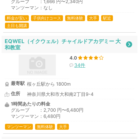
グループ ：1,666 円〜2,340円
マンツーマン：なし
料金が安い
子供向けコース
無料体験
大手
駅近
土日も開講
EQWEL（イクウェル）チャイルドアカデミー 大
和教室
4.0
34件
最寄駅
桜ヶ丘駅から 1800m
住所
神奈川県大和市大和南2丁目9-4
1時間あたりの料金
グループ ：2,700 円〜6,480円
マンツーマン：6,480円
マンツーマン
無料体験
大手