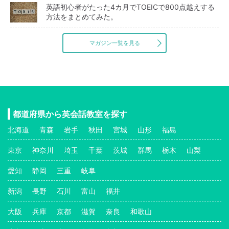
英語初心者がたった4カ月でTOEICで800点越えする
方法をまとめてみた。
マガジン一覧を見る
都道府県から英会話教室を探す
北海道
青森
岩手
秋田
宮城
山形
福島
東京
神奈川
埼玉
千葉
茨城
群馬
栃木
山梨
愛知
静岡
三重
岐阜
新潟
長野
石川
富山
福井
大阪
兵庫
京都
滋賀
奈良
和歌山