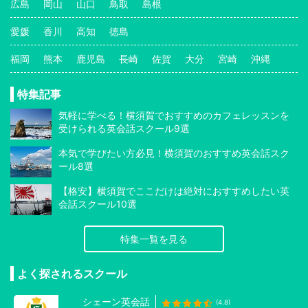
広島
岡山
山口
鳥取
島根
愛媛
香川
高知
徳島
福岡
熊本
鹿児島
長崎
佐賀
大分
宮崎
沖縄
特集記事
気軽に学べる！横須賀でおすすめのカフェレッスンを
受けられる英会話スクール9選
本気で学びたい方必見！横須賀のおすすめ英会話スク
ール8選
【格安】横須賀でここだけは絶対におすすめしたい英
会話スクール10選
特集一覧を見る
よく探されるスクール
シェーン英会話
(4.8)