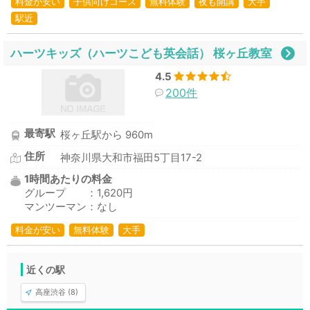
料金が安い
子供向けコース
無料体験
夜も開講
大手
駅近
ハーツキッズ（ハーツこども英会話） 桜ヶ丘教室
4.5
200件
最寄駅
桜ヶ丘駅から 960m
住所
神奈川県大和市福田5丁目17-2
1時間あたりの料金
グループ ：1,620円
マンツーマン：なし
料金が安い
無料体験
大手
近くの駅
高座渋谷 (8)