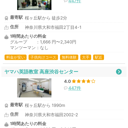
447件
最寄駅
桜ヶ丘駅から 徒歩2分
住所
神奈川県大和市福田2丁目4-1
1時間あたりの料金
グループ ：1,666 円〜2,340円
マンツーマン：なし
料金が安い
子供向けコース
無料体験
大手
駅近
ヤマハ英語教室 高座渋谷センター
4.0
447件
最寄駅
桜ヶ丘駅から 1990m
住所
神奈川県大和市福田2002-2
1時間あたりの料金