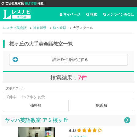
英会話教室数
19,117校
掲載！
マイページ
検索
オンライン英会話
レスナビ英会話
神奈川県
桜ヶ丘駅
大手スクール
桜ヶ丘の大手英会話教室一覧
詳細条件を設定する
検索結果：
7件
大手スクール
7
件中
1〜7件を表示
価格順
駅近順
ヤマハ英語教室 アミ桜ヶ丘
4.0