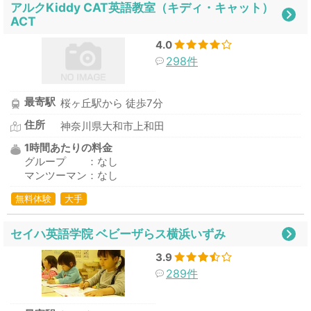
アルクKiddy CAT英語教室（キディ・キャット）
ACT
4.0
298件
最寄駅
桜ヶ丘駅から 徒歩7分
住所
神奈川県大和市上和田
1時間あたりの料金
グループ ：なし
マンツーマン：なし
無料体験
大手
セイハ英語学院 ベビーザらス横浜いずみ
3.9
289件