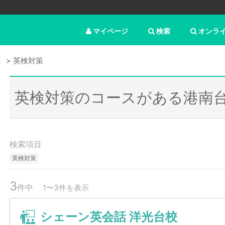
マイページ
検索
オンラ
辺
英検対策
英検対策のコースがある港南
検索項目
英検対策
3
件中
1〜3件を表示
シェーン英会話 洋光台校