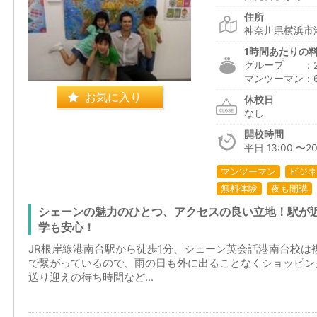
住所
神奈川県横浜市港
1時間あたりの
グループ ：2,3
マンツーマン：6,1
お気に入り
休校日
なし
開校時間
平日 13:00 〜20
マンツーマン
ビジネ
無料体験
夜も開講
シェーンの魅力のひとつ、アクセスの良い立地！駅が
学も安心！
JR根岸線港南台駅から徒歩1分、シェーン英会話港南台校は
で繋がっているので、雨の日も外に出ることなくショッピン
送り迎えの待ち時間など...