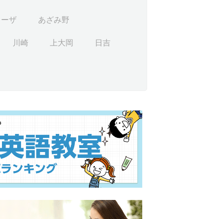
ラーザ
あざみ野
川崎
上大岡
日吉