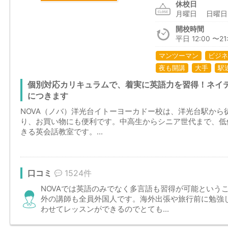
休校日
月曜日 日曜
開校時間
平日 12:00 〜21:
マンツーマン
ビジネ
夜も開講
大手
駅
個別対応カリキュラムで、着実に英語力を習得！ネイ
につきます
NOVA（ノバ）洋光台イトーヨーカドー校は、洋光台駅から
り、お買い物にも便利です。中高生からシニア世代まで、低
きる英会話教室です。...
口コミ
1524件
NOVAでは英語のみでなく多言語も習得が可能という
外の講師も全員外国人です。海外出張や旅行前に勉強
わせてレッスンができるのでとても...