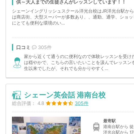
供～大人までの生徒さんがレッスンしています！！
シェーンイングリッシュスクール洋光台校はJR洋光台駅から
は商店街、大型スーパーが多数あり、、通勤、通学、ショッ
にとても便利な環境のい...
口コミ
305件
家から近くて通うのに便利なので体験レッスンを受け
は穏やかで、こちらの言いたいことを汲んでレッスン
生以来でしたが、それでも分かりやすく...
シェーン英会話 港南台校
総合評価：
4.8
305件
最寄駅
港南台駅から 徒
洋光台駅から 17