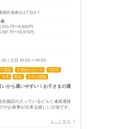
南区港南台3丁目3-1
料金
10 円〜6,682円
87 円〜10,910円
:30 / 土日 10:00 〜19:00
ス英語
子供向けコース
TOEIC
大手
駅近
土日も開講
近いから通いやすい！お子さまの通
複合施設の入っているビルと連絡通路
グやお食事が出来る嬉しい立地です。
もっと見る