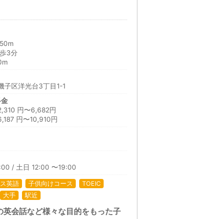
50m
歩3分
0m
子区洋光台3丁目1-1
料金
10 円〜6,682円
87 円〜10,910円
00 / 土日 12:00 〜19:00
ス英語
子供向けコース
TOEIC
大手
駅近
ての英会話など様々な目的をもった子