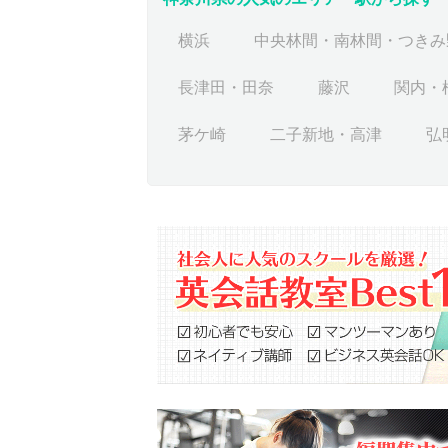
横浜
中央林間・南林間・つきみ
長津田・田奈
藤沢
関内・
茅ケ崎
二子新地・高津
弘