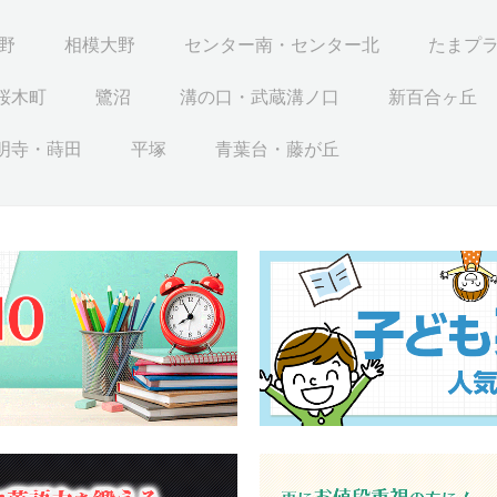
野
相模大野
センター南・センター北
たまプ
桜木町
鷺沼
溝の口・武蔵溝ノ口
新百合ヶ丘
明寺・蒔田
平塚
青葉台・藤が丘