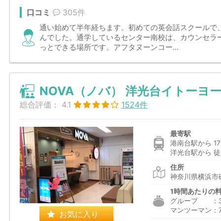
口コミ
305件
通い始めて半年経ちます。初めての英会話スクールで
んでした。通学しているセンター南校は、カウンセラ
っとできる場所です。アフタヌーンコー...
NOVA（ノバ） 洋光台イトーヨ
総合評価：
4.1
1524件
最寄駅
港南台駅から 17
洋光台駅から 徒
住所
神奈川県横浜市磯
1時間あたりの
グループ ：3,0
マンツーマン：7,5
お気に入り