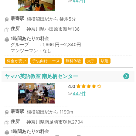
447件
最寄駅
相模沼田駅から 徒歩5分
住所
神奈川県小田原市新屋136
1時間あたりの料金
グループ ：1,666 円〜2,340円
マンツーマン：なし
料金が安い
子供向けコース
無料体験
大手
駅近
ヤマハ英語教室 南足柄センター
4.0
447件
最寄駅
相模沼田駅から 1190m
住所
神奈川県南足柄市塚原2704
1時間あたりの料金