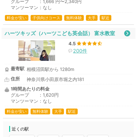
グループ ：1,666 円〜2,340円
マンツーマン：なし
料金が安い
子供向けコース
無料体験
大手
駅近
ハーツキッズ（ハーツこども英会話） 富水教室
4.5
200件
最寄駅
相模沼田駅から 1280m
住所
神奈川県小田原市堀之内181
1時間あたりの料金
グループ ：1,620円
マンツーマン：なし
料金が安い
無料体験
大手
駅近
近くの駅