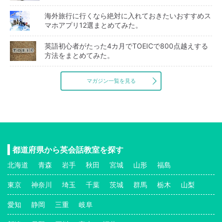
海外旅行に行くなら絶対に入れておきたいおすすめス
マホアプリ12選まとめてみた。
英語初心者がたった4カ月でTOEICで800点越えする
方法をまとめてみた。
マガジン一覧を見る
都道府県から英会話教室を探す
北海道
青森
岩手
秋田
宮城
山形
福島
東京
神奈川
埼玉
千葉
茨城
群馬
栃木
山梨
愛知
静岡
三重
岐阜