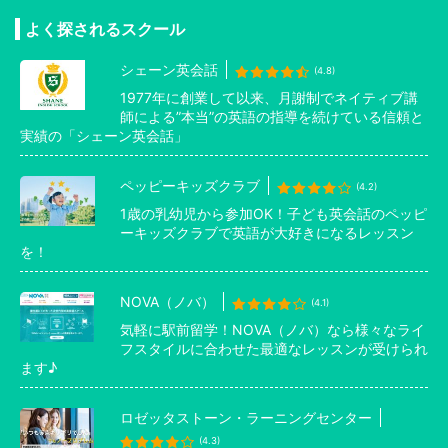
よく探されるスクール
シェーン英会話
(4.8)
1977年に創業して以来、月謝制でネイティブ講
師による”本当”の英語の指導を続けている信頼と
実績の「シェーン英会話」
ペッピーキッズクラブ
(4.2)
1歳の乳幼児から参加OK！子ども英会話のペッピ
ーキッズクラブで英語が大好きになるレッスン
を！
NOVA（ノバ）
(4.1)
気軽に駅前留学！NOVA（ノバ）なら様々なライ
フスタイルに合わせた最適なレッスンが受けられ
ます♪
ロゼッタストーン・ラーニングセンター
(4.3)