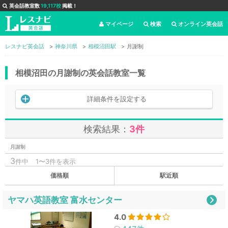
英会話教室数
19,117校
掲載！
マイページ
検索
オンライン英会話
レスナビ英会話
神奈川県
相模沼田駅
月謝制
相模沼田の月謝制の英会話教室一覧
詳細条件を設定する
検索結果：
3件
月謝制
3
件中
1〜3件を表示
価格順
駅近順
ヤマハ英語教室 富水センター
4.0