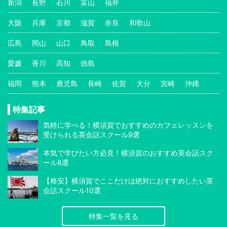
新潟
長野
石川
富山
福井
大阪
兵庫
京都
滋賀
奈良
和歌山
広島
岡山
山口
鳥取
島根
愛媛
香川
高知
徳島
福岡
熊本
鹿児島
長崎
佐賀
大分
宮崎
沖縄
特集記事
気軽に学べる！横須賀でおすすめのカフェレッスンを
受けられる英会話スクール9選
本気で学びたい方必見！横須賀のおすすめ英会話スク
ール8選
【格安】横須賀でここだけは絶対におすすめしたい英
会話スクール10選
特集一覧を見る