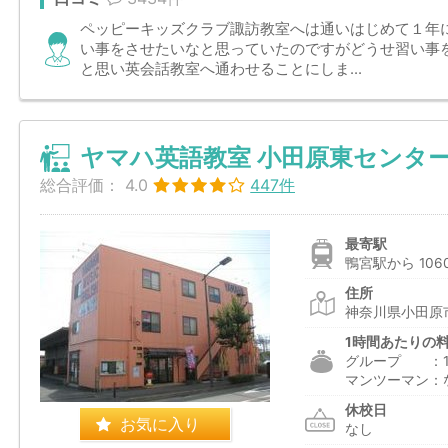
ペッピーキッズクラブ諏訪教室へは通いはじめて１年
い事をさせたいなと思っていたのですがどうせ習い事
と思い英会話教室へ通わせることにしま...
ヤマハ英語教室 小田原東センタ
総合評価：
4.0
447件
最寄駅
鴨宮駅から 106
住所
神奈川県小田原市
1時間あたりの
グループ ：1,6
マンツーマン：
休校日
お気に入り
なし