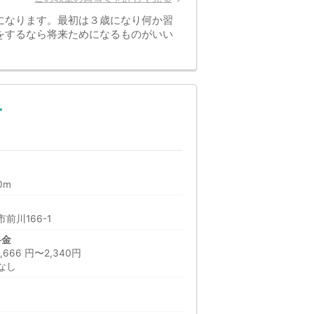
になります。最初は３歳になり何か習
をするなら将来ためになるものがいい
ー
0m
前川166-1
料金
66 円〜2,340円
なし