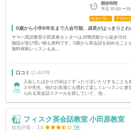
開校時間
平日 10:00 〜19:
料金が安い
子供向け
0歳から小学6年生まで入会可能、成長がはっきりとわ
ヤマハ英語教室小田原東センターはJR鴨宮駅から徒歩15分
施設が並び買い物も便利です。0歳から英会話を始めること
無料体験レッスンもあ...
口コミ
447件
入会したばかりの頃はぐずったり泣いたりすることも
スや先生、他のお友達にも慣れて楽しくレッスンに参
られる英会話スクールを探していて、池...
フィスク英会話教室 小田原教室
総合評価：
3.6
1件