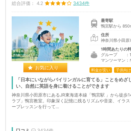
総合評価：
4.2
3434件
最寄駅
鴨宮駅から 850
住所
神奈川県小田原市
1時間あたりの
グループ ：1,9
マンツーマン：
お気に入り
料金が安い
子供向け
「日本にいながらバイリンガルに育てる」ことをめざ
い、自然に英語を身に着けることができます
神奈川県小田原市にあるJR東海道本線「鴨宮駅 」から徒歩
ラブ」鴨宮教室。印象深く記憶に残るリズムや音楽、イラス
ープレッスンを行って...
口コミ
3434件