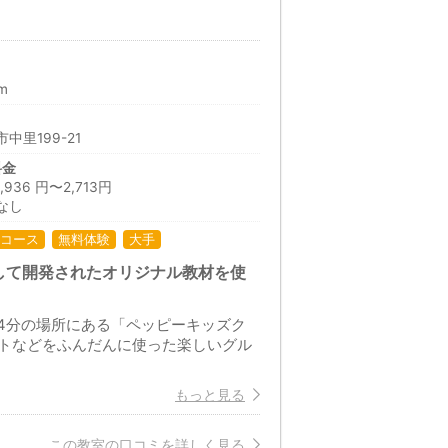
m
中里199-21
料金
36 円〜2,713円
なし
コース
無料体験
大手
して開発されたオリジナル教材を使
14分の場所にある「ペッピーキッズク
トなどをふんだんに使った楽しいグル
もっと見る
この教室の口コミを詳しく見る