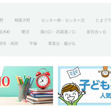
野
相模大野
センター南・センター北
たまプ
桜木町
鷺沼
溝の口・武蔵溝ノ口
新百合ヶ丘
明寺・蒔田
平塚
青葉台・藤が丘