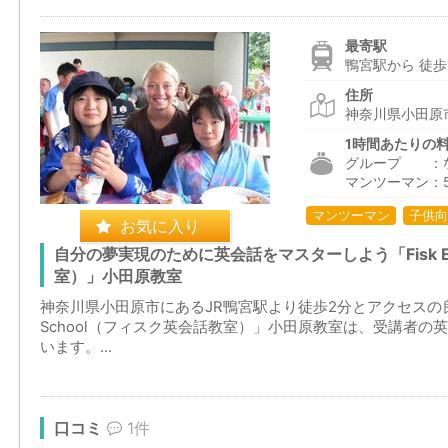
最寄駅
鴨宮駅から 徒歩
住所
神奈川県小田原
1時間あたりの
グループ ：
マンツーマン：5
マンツーマン
子供向
お気に入り
自分の夢実現のために英会話をマスターしよう「Fisk Eng
室）」小田原教室
神奈川県小田原市にあるJR鴨宮駅より徒歩2分とアクセスの良い立地
School（フィスク英会話教室）」小田原教室は、受講者
います。...
口コミ
1件