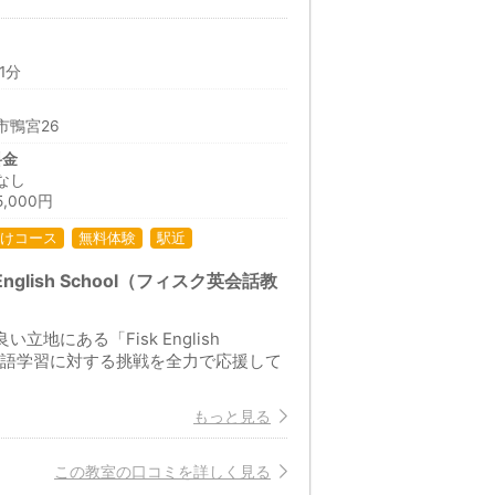
1分
市鴨宮26
料金
なし
,000円
けコース
無料体験
駅近
lish School（フィスク英会話教
にある「Fisk English
の英語学習に対する挑戦を全力で応援して
もっと見る
この教室の口コミを詳しく見る