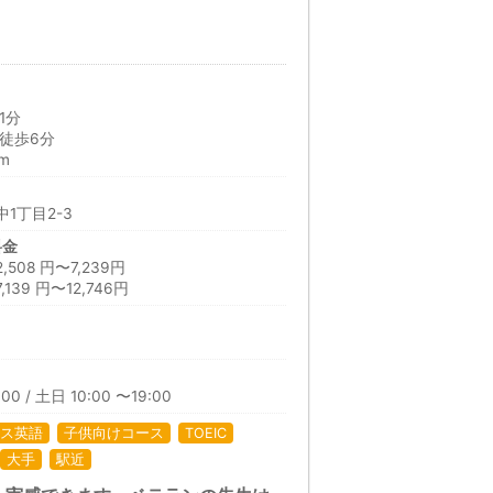
1分
徒歩6分
m
1丁目2-3
料金
08 円〜7,239円
39 円〜12,746円
00 / 土日 10:00 〜19:00
ス英語
子供向けコース
TOEIC
大手
駅近