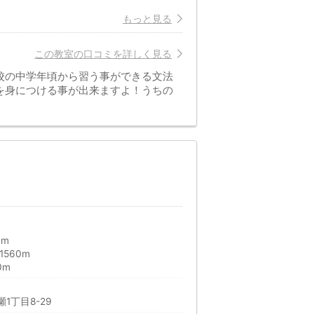
もっと見る
この教室の口コミを詳しく見る
校の中学年頃から習う事ができる文法
を身につける事が出来ますよ！うちの
0m
560m
0m
1丁目8-29