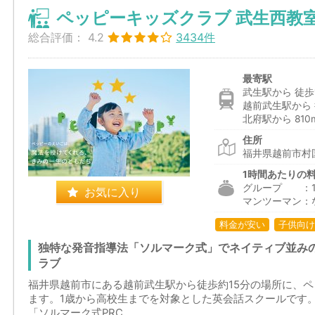
ペッピーキッズクラブ 武生西教
総合評価：
4.2
3434件
最寄駅
武生駅から 徒歩
越前武生駅から 
北府駅から 810
住所
福井県越前市村国
1時間あたりの
グループ ：1,9
お気に入り
マンツーマン：
料金が安い
子供向け
独特な発音指導法「ソルマーク式」でネイティブ並み
ラブ
福井県越前市にある越前武生駅から徒歩約15分の場所に、
ます。1歳から高校生までを対象とした英会話スクールです
「ソルマーク式PRC...