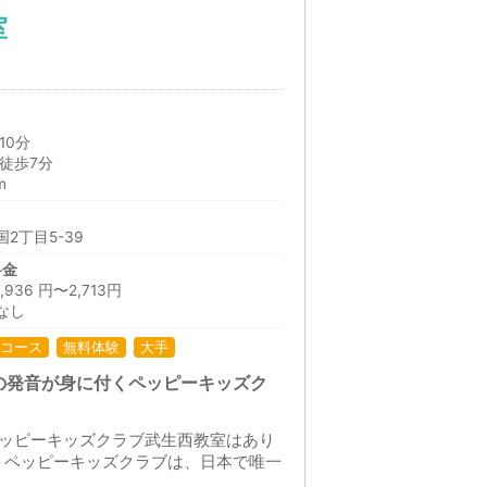
室
10分
徒歩7分
m
2丁目5-39
料金
36 円〜2,713円
なし
コース
無料体験
大手
の発音が身に付くペッピーキッズク
ペッピーキッズクラブ武生西教室はあり
。ペッピーキッズクラブは、日本で唯一