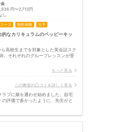
料金
36 円〜2,713円
なし
コース
無料体験
大手
力的なカリキュラムのペッピーキッ
から高校生までを対象とした英会話スク
師、それぞれのグループレッスンが受
もっと見る
この教室の口コミを詳しく見る
クラブに娘を通わせ始めました。自宅
トの評価で多かったように、先生がと