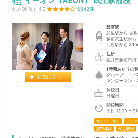
イーオン（AEON） 武生駅前校
総合評価：
4.3
5542件
最寄駅
武生駅から 徒歩
越前武生駅から 
北府駅から 890
住所
福井県越前市府中
1時間あたりの
グループ ：2,5
お気に入り
マンツーマン：7,1
休校日
日曜日
開校時間
平日 12:00 〜21:
マンツーマン
ビジネ
無料体験
夜も開講