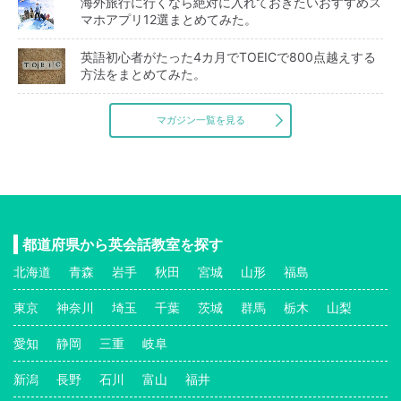
海外旅行に行くなら絶対に入れておきたいおすすめス
マホアプリ12選まとめてみた。
英語初心者がたった4カ月でTOEICで800点越えする
方法をまとめてみた。
マガジン一覧を見る
都道府県から英会話教室を探す
北海道
青森
岩手
秋田
宮城
山形
福島
東京
神奈川
埼玉
千葉
茨城
群馬
栃木
山梨
愛知
静岡
三重
岐阜
新潟
長野
石川
富山
福井