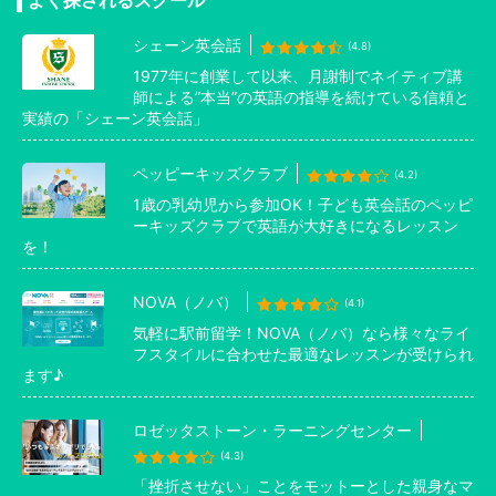
シェーン英会話
(4.8)
1977年に創業して以来、月謝制でネイティブ講
師による”本当”の英語の指導を続けている信頼と
実績の「シェーン英会話」
ペッピーキッズクラブ
(4.2)
1歳の乳幼児から参加OK！子ども英会話のペッピ
ーキッズクラブで英語が大好きになるレッスン
を！
NOVA（ノバ）
(4.1)
気軽に駅前留学！NOVA（ノバ）なら様々なライ
フスタイルに合わせた最適なレッスンが受けられ
ます♪
ロゼッタストーン・ラーニングセンター
(4.3)
「挫折させない」ことをモットーとした親身なマ