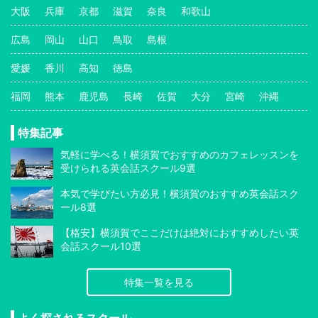
大阪
兵庫
京都
滋賀
奈良
和歌山
広島
岡山
山口
鳥取
島根
愛媛
香川
高知
徳島
福岡
熊本
鹿児島
長崎
佐賀
大分
宮崎
沖縄
特集記事
気軽に学べる！横須賀でおすすめのカフェレッスンを
受けられる英会話スクール9選
本気で学びたい方必見！横須賀のおすすめ英会話スク
ール8選
【格安】横須賀でここだけは絶対におすすめしたい英
会話スクール10選
特集一覧を見る
よく探されるスクール