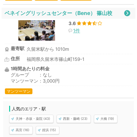
ベネイングリッシュセンター（Bene） 篠山校
3.6
1件
最寄駅
久留米駅から 1010m
住所
福岡県久留米市篠山町159-1
1時間あたりの料金
グループ ：なし
マンツーマン：3,000円
マンツーマン
人気のエリア・駅
天神・赤坂・薬院 (43)
西新・藤崎 (23)
大橋 (19)
高宮 (16)
姪浜 (15)