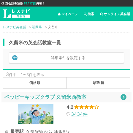
英会話教室数
19,117校
掲載！
マイページ
検索
オンライン英会話
レスナビ英会話
福岡県
久留米
久留米の英会話教室一覧
詳細条件を設定する
3
件中
1〜3件を表示
価格順
駅近順
ペッピーキッズクラブ 久留米西教室
4.2
3434件
最寄駅
久留米駅から 徒歩8分