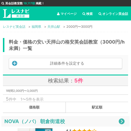
英会話教室数
19,117校
掲載！
マイページ
検索
オンライン英会話
レスナビ英会話
福岡県
天拝山駅
2000円〜3000円
料金・価格の安い天拝山の格安英会話教室（3000円/h
未満）一覧
詳細条件を設定する
検索結果：
5件
1時間2,000円〜3,000円
5
件中
1〜5件を表示
価格順
駅近順
NOVA（ノバ） 朝倉街道校