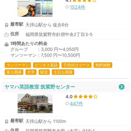
4.1
1524件
最寄駅
天拝山駅から 徒歩6分
住所
福岡県筑紫野市針摺中央2丁目3-5
1時間あたりの料金
グループ ：3,000 円〜4,050円
マンツーマン：7,500 円〜10,500円
マンツーマン
ビジネス英語
子供向けコース
無料体験
夜も開講
大手
駅近
土日も開講
ヤマハ英語教室 筑紫野センター
4.0
447件
最寄駅
天拝山駅から 1100m
住所