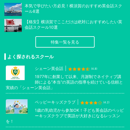
本気で学びたい方必見！横須賀のおすすめ英会話スク
ール8選
【格安】横須賀でここだけは絶対におすすめしたい英
会話スクール10選
特集一覧を見る
よく探されるスクール
シェーン英会話
(4.8)
1977年に創業して以来、月謝制でネイティブ講
師による”本当”の英語の指導を続けている信頼と
実績の「シェーン英会話」
ペッピーキッズクラブ
(4.2)
1歳の乳幼児から参加OK！子ども英会話のペッピ
ーキッズクラブで英語が大好きになるレッスン
を！