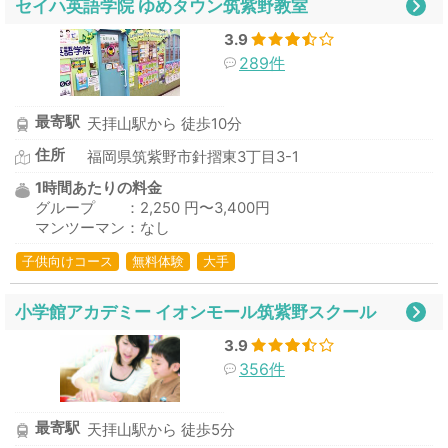
セイハ英語学院 ゆめタウン筑紫野教室
3.9
289件
最寄駅
天拝山駅から 徒歩10分
住所
福岡県筑紫野市針摺東3丁目3-1
1時間あたりの料金
グループ ：2,250 円〜3,400円
マンツーマン：なし
子供向けコース
無料体験
大手
小学館アカデミー イオンモール筑紫野スクール
3.9
356件
最寄駅
天拝山駅から 徒歩5分