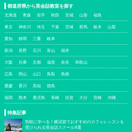
都道府県から英会話教室を探す
北海道
青森
岩手
秋田
宮城
山形
福島
東京
神奈川
埼玉
千葉
茨城
群馬
栃木
山梨
愛知
静岡
三重
岐阜
新潟
長野
石川
富山
福井
大阪
兵庫
京都
滋賀
奈良
和歌山
広島
岡山
山口
鳥取
島根
愛媛
香川
高知
徳島
福岡
熊本
鹿児島
長崎
佐賀
大分
宮崎
沖縄
特集記事
気軽に学べる！横須賀でおすすめのカフェレッスンを
受けられる英会話スクール9選