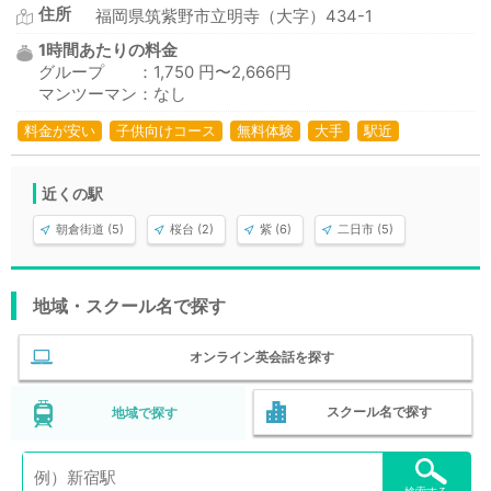
住所
福岡県筑紫野市立明寺（大字）434-1
1時間あたりの料金
グループ ：1,750 円〜2,666円
マンツーマン：なし
料金が安い
子供向けコース
無料体験
大手
駅近
近くの駅
朝倉街道 (5)
桜台 (2)
紫 (6)
二日市 (5)
地域・スクール名で探す
オンライン英会話を探す
スクール名で探す
地域で探す