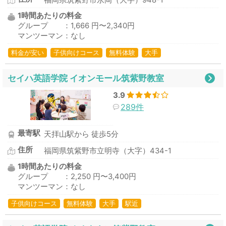
福岡県筑紫野市永岡（大字）948-1
1時間あたりの料金
グループ ：1,666 円〜2,340円
マンツーマン：なし
料金が安い
子供向けコース
無料体験
大手
セイハ英語学院 イオンモール筑紫野教室
3.9
289件
最寄駅
天拝山駅から 徒歩5分
住所
福岡県筑紫野市立明寺（大字）434-1
1時間あたりの料金
グループ ：2,250 円〜3,400円
マンツーマン：なし
子供向けコース
無料体験
大手
駅近