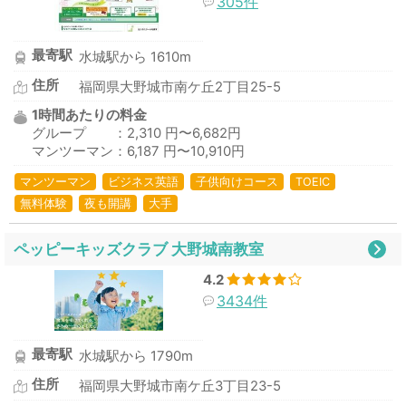
305件
最寄駅
水城駅から 1610m
住所
福岡県大野城市南ケ丘2丁目25-5
1時間あたりの料金
グループ ：2,310 円〜6,682円
マンツーマン：6,187 円〜10,910円
マンツーマン
ビジネス英語
子供向けコース
TOEIC
無料体験
夜も開講
大手
ペッピーキッズクラブ 大野城南教室
4.2
3434件
最寄駅
水城駅から 1790m
住所
福岡県大野城市南ケ丘3丁目23-5