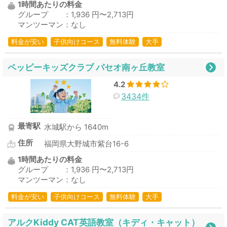
1時間あたりの料金
グループ ：1,936 円〜2,713円
マンツーマン：なし
料金が安い
子供向けコース
無料体験
大手
ペッピーキッズクラブ パセオ南ヶ丘教室
4.2
3434件
最寄駅
水城駅から 1640m
住所
福岡県大野城市紫台16-6
1時間あたりの料金
グループ ：1,936 円〜2,713円
マンツーマン：なし
料金が安い
子供向けコース
無料体験
大手
アルクKiddy CAT英語教室（キディ・キャット）