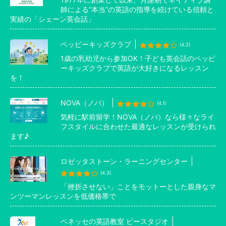
師による”本当”の英語の指導を続けている信頼と
実績の「シェーン英会話」
ペッピーキッズクラブ
(4.2)
1歳の乳幼児から参加OK！子ども英会話のペッピ
ーキッズクラブで英語が大好きになるレッスン
を！
NOVA（ノバ）
(4.1)
気軽に駅前留学！NOVA（ノバ）なら様々なライ
フスタイルに合わせた最適なレッスンが受けられ
ます♪
ロゼッタストーン・ラーニングセンター
(4.3)
「挫折させない」ことをモットーとした親身なマ
ンツーマンレッスンを低価格帯で
ベネッセの英語教室 ビースタジオ