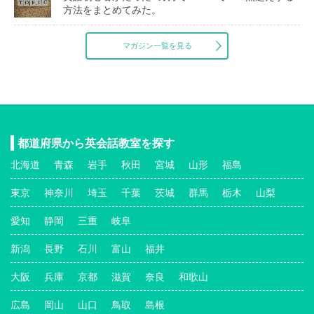
方法をまとめてみた。
マガジン一覧を見る
都道府県から英会話教室を探す
北海道
青森
岩手
秋田
宮城
山形
福島
東京
神奈川
埼玉
千葉
茨城
群馬
栃木
山梨
愛知
静岡
三重
岐阜
新潟
長野
石川
富山
福井
大阪
兵庫
京都
滋賀
奈良
和歌山
広島
岡山
山口
鳥取
島根