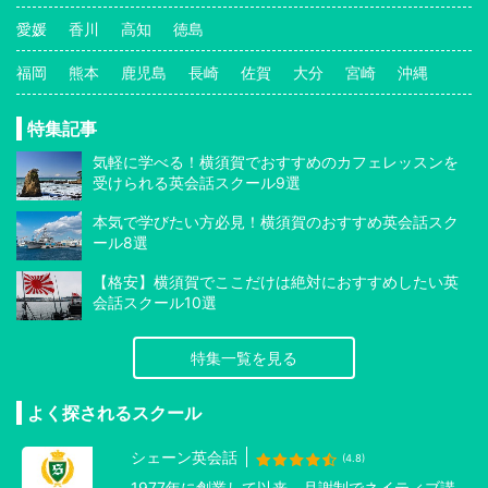
愛媛
香川
高知
徳島
福岡
熊本
鹿児島
長崎
佐賀
大分
宮崎
沖縄
特集記事
気軽に学べる！横須賀でおすすめのカフェレッスンを
受けられる英会話スクール9選
本気で学びたい方必見！横須賀のおすすめ英会話スク
ール8選
【格安】横須賀でここだけは絶対におすすめしたい英
会話スクール10選
特集一覧を見る
よく探されるスクール
シェーン英会話
(4.8)
1977年に創業して以来、月謝制でネイティブ講