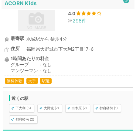
ACORN Kids
4.0
298件
最寄駅
水城駅から 徒歩4分
住所
福岡県大野城市下大利2丁目17-6
1時間あたりの料金
グループ ：なし
マンツーマン：なし
無料体験
大手
駅近
近くの駅
下大利 (5)
大野城 (7)
白木原 (7)
都府楼前 (1)
都府楼南 (2)