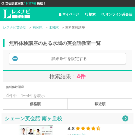
英会話教室数
19,117校
掲載！
マイページ
検索
オンライン英会話
レスナビ英会話
福岡県
水城駅
無料体験講座
無料体験講座のある水城の英会話教室一覧
詳細条件を設定する
検索結果：
4件
無料体験講座
4
件中
1〜4件を表示
価格順
駅近順
シェーン英会話 南ヶ丘校
4.8