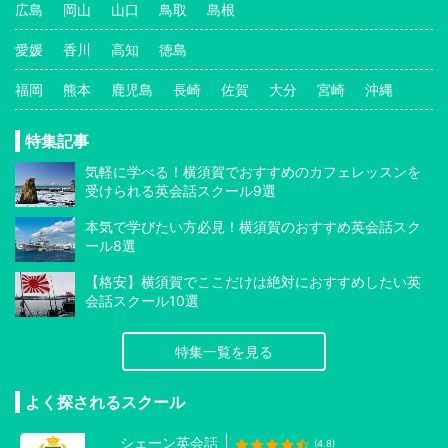
広島
岡山
山口
鳥取
島根
愛媛
香川
高知
徳島
福岡
熊本
鹿児島
長崎
佐賀
大分
宮崎
沖縄
特集記事
気軽に学べる！横須賀でおすすめのカフェレッスンを
受けられる英会話スクール9選
本気で学びたい方必見！横須賀のおすすめ英会話スク
ール8選
【格安】横須賀でここだけは絶対におすすめしたい英
会話スクール10選
特集一覧を見る
よく探されるスクール
シェーン英会話
(4.8)