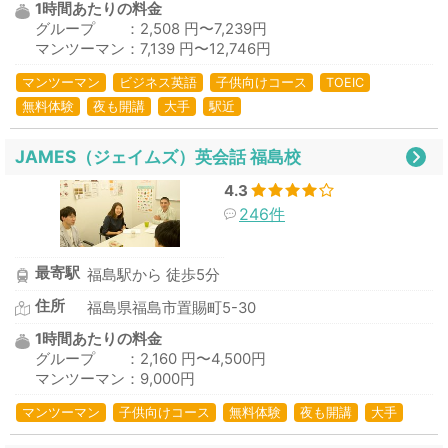
1時間あたりの料金
グループ ：2,508 円〜7,239円
マンツーマン：7,139 円〜12,746円
マンツーマン
ビジネス英語
子供向けコース
TOEIC
無料体験
夜も開講
大手
駅近
JAMES（ジェイムズ）英会話 福島校
4.3
246件
最寄駅
福島駅から 徒歩5分
住所
福島県福島市置賜町5-30
1時間あたりの料金
グループ ：2,160 円〜4,500円
マンツーマン：9,000円
マンツーマン
子供向けコース
無料体験
夜も開講
大手