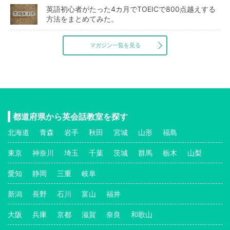
英語初心者がたった4カ月でTOEICで800点越えする
方法をまとめてみた。
マガジン一覧を見る
都道府県から英会話教室を探す
北海道
青森
岩手
秋田
宮城
山形
福島
東京
神奈川
埼玉
千葉
茨城
群馬
栃木
山梨
愛知
静岡
三重
岐阜
新潟
長野
石川
富山
福井
大阪
兵庫
京都
滋賀
奈良
和歌山