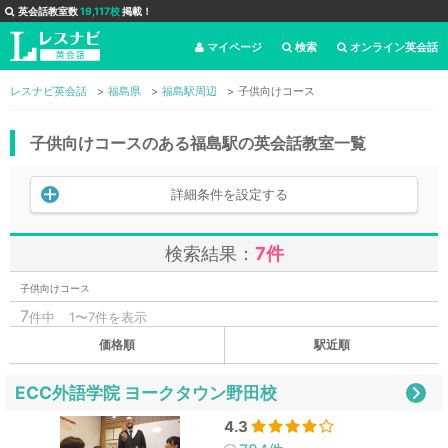
英会話教室数
19,117校
掲載！
マイページ
検索
オンライン英会話
レスナビ英会話
福島県
福島駅周辺
子供向けコース
子供向けコースのある福島駅の英会話教室一覧
詳細条件を設定する
検索結果：
7件
子供向けコース
7
件中
1〜7件を表示
価格順
駅近順
ECC外語学院 ヨークタウン野田校
4.3