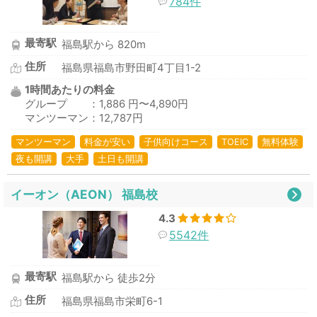
784件
最寄駅
福島駅から 820m
住所
福島県福島市野田町4丁目1-2
1時間あたりの料金
グループ ：1,886 円〜4,890円
マンツーマン：12,787円
マンツーマン
料金が安い
子供向けコース
TOEIC
無料体験
夜も開講
大手
土日も開講
イーオン（AEON） 福島校
4.3
5542件
最寄駅
福島駅から 徒歩2分
住所
福島県福島市栄町6-1