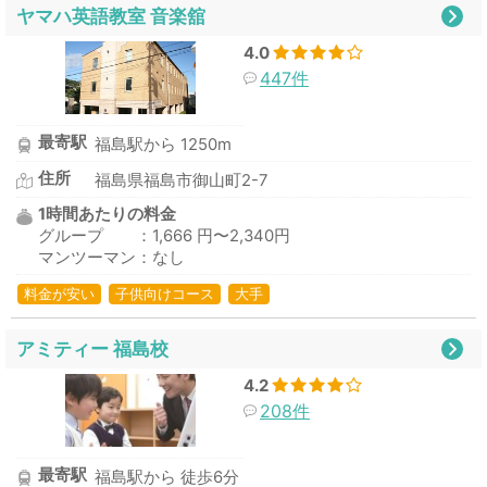
ヤマハ英語教室 音楽舘
4.0
447件
最寄駅
福島駅から 1250m
住所
福島県福島市御山町2-7
1時間あたりの料金
グループ ：1,666 円〜2,340円
マンツーマン：なし
料金が安い
子供向けコース
大手
アミティー 福島校
4.2
208件
最寄駅
福島駅から 徒歩6分