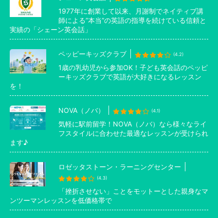
1977年に創業して以来、月謝制でネイティブ講
師による”本当”の英語の指導を続けている信頼と
実績の「シェーン英会話」
ペッピーキッズクラブ
(4.2)
1歳の乳幼児から参加OK！子ども英会話のペッピ
ーキッズクラブで英語が大好きになるレッスン
を！
NOVA（ノバ）
(4.1)
気軽に駅前留学！NOVA（ノバ）なら様々なライ
フスタイルに合わせた最適なレッスンが受けられ
ます♪
ロゼッタストーン・ラーニングセンター
(4.3)
「挫折させない」ことをモットーとした親身なマ
ンツーマンレッスンを低価格帯で