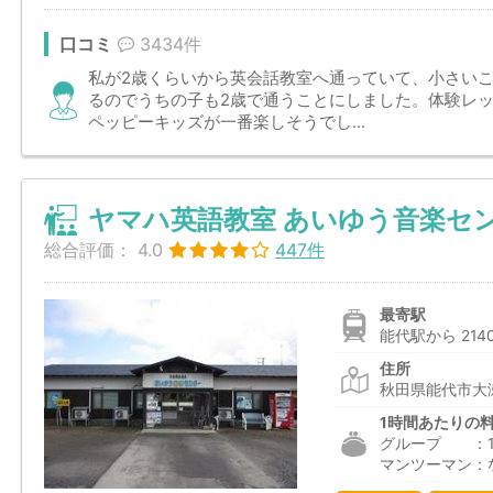
口コミ
3434件
私が2歳くらいから英会話教室へ通っていて、小さい
るのでうちの子も2歳で通うことにしました。体験レ
ペッピーキッズが一番楽しそうでし...
ヤマハ英語教室 あいゆう音楽セ
総合評価：
4.0
447件
最寄駅
能代駅から 214
住所
秋田県能代市大瀬
1時間あたりの
グループ ：1,6
マンツーマン：