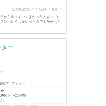
この教室の口コミを詳しく見る
ころから習っていてよかったと思ってい
ッスンへいくつかいったのですが子供も
ンター
0m
儘下（字）82-1
料金
66 円〜2,340円
なし