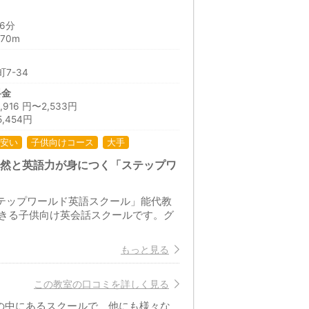
6分
70m
7-34
料金
16 円〜2,533円
,454円
安い
子供向けコース
大手
自然と英語力が身につく「ステップワ
ステップワールド英語スクール」能代教
きる子供向け英会話スクールです。グ
もっと見る
この教室の口コミを詳しく見る
の中にあるスクールで、他にも様々な