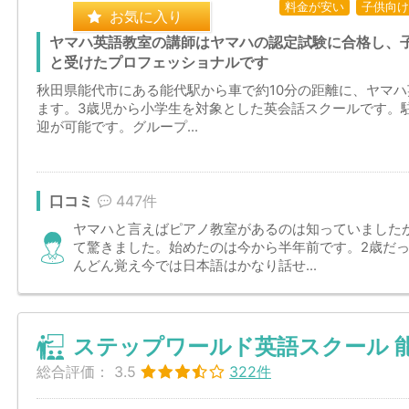
料金が安い
子供向け
お気に入り
ヤマハ英語教室の講師はヤマハの認定試験に合格し、
と受けたプロフェッショナルです
秋田県能代市にある能代駅から車で約10分の距離に、ヤマ
ます。3歳児から小学生を対象とした英会話スクールです。
迎が可能です。グループ...
口コミ
447件
ヤマハと言えばピアノ教室があるのは知っていました
て驚きました。始めたのは今から半年前です。2歳だっ
んどん覚え今では日本語はかなり話せ...
ステップワールド英語スクール 
総合評価：
3.5
322件