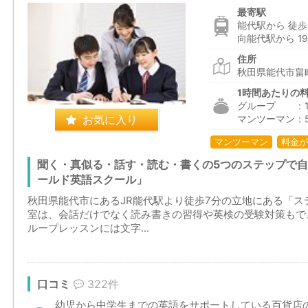
最寄駅
能代駅から 徒歩
向能代駅から 19
住所
秋田県能代市畠町
1時間あたりの
グループ ：1,9
お気に入り
マンツーマン：5
マンツーマン
料金が
聞く・真似る・話す・読む・書くの5つのステップで
ールド英語スクール」
秋田県能代市にあるJR能代駅より徒歩7分の立地にある「
室は、会話だけでなく読み書きの習得や英検の受験対策もで
ループレッスンには文字...
口コミ
322件
幼児から中学生までの英語をサポートしている百貨店