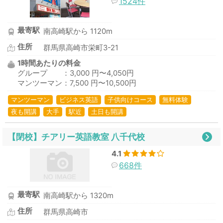
1524件
最寄駅
南高崎駅から 1120m
住所
群馬県高崎市栄町3-21
1時間あたりの料金
グループ ：3,000 円〜4,050円
マンツーマン：7,500 円〜10,500円
マンツーマン
ビジネス英語
子供向けコース
無料体験
夜も開講
大手
駅近
土日も開講
【閉校】チアリー英語教室 八千代校
4.1
668件
最寄駅
南高崎駅から 1320m
住所
群馬県高崎市