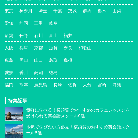
東京
神奈川
埼玉
千葉
茨城
群馬
栃木
山梨
愛知
静岡
三重
岐阜
新潟
長野
石川
富山
福井
大阪
兵庫
京都
滋賀
奈良
和歌山
広島
岡山
山口
鳥取
島根
愛媛
香川
高知
徳島
福岡
熊本
鹿児島
長崎
佐賀
大分
宮崎
沖縄
特集記事
気軽に学べる！横須賀でおすすめのカフェレッスンを
受けられる英会話スクール9選
本気で学びたい方必見！横須賀のおすすめ英会話スク
ール8選