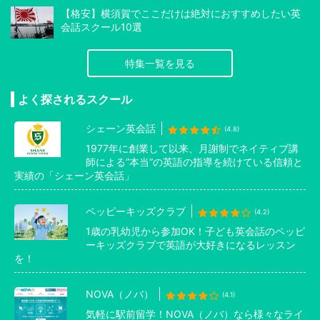
【格安】横須賀でここだけは絶対におすすめしたい英
会話スクール10選
特集一覧を見る
よく探されるスクール
シェーン英会話
(4.8)
1977年に創業して以来、月謝制でネイティブ講
師による”本当”の英語の指導を続けている信頼と
実績の「シェーン英会話」
ペッピーキッズクラブ
(4.2)
1歳の乳幼児から参加OK！子ども英会話のペッピ
ーキッズクラブで英語が大好きになるレッスン
を！
NOVA（ノバ）
(4.1)
気軽に駅前留学！NOVA（ノバ）なら様々なライ