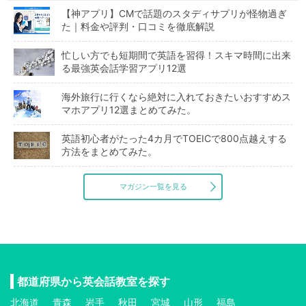
【神アプリ】CMで話題のスタディサプリが怪物過ぎ
た｜料金や評判・口コミを徹底解説
忙しい方でも短期間で英語を習得！スキマ時間に出来
る最強英会話学習アプリ12選
海外旅行に行くなら絶対に入れておきたいおすすめス
マホアプリ12選まとめてみた。
英語初心者がたった4カ月でTOEICで800点越えする
方法をまとめてみた。
マガジン一覧を見る
都道府県から英会話教室を探す
北海道
青森
岩手
秋田
宮城
山形
福島