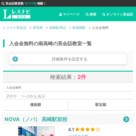
英会話教室数
19,117校
掲載！
マイページ
検索
オンライン英会話
レスナビ英会話
群馬県
高崎駅周辺
南高崎駅
入会金無料
入会金無料の南高崎の英会話教室一覧
詳細条件を設定する
検索結果：
2件
入会金無料
2
件中
1〜2件を表示
価格順
駅近順
NOVA（ノバ） 高崎駅前校
4.1